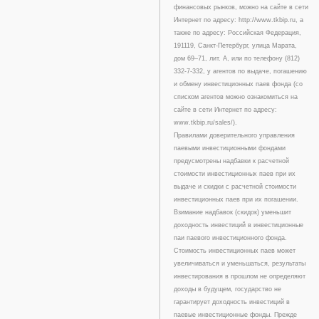
финансовых рынков, можно на сайте в сети
Интернет по адресу: http://www.tkbip.ru, а
также по адресу: Российская Федерация,
191119, Санкт-Петербург, улица Марата,
дом 69–71, лит. А, или по телефону (812)
332-7-332, у агентов по выдаче, погашению
и обмену инвестиционных паев фонда (со
списком агентов можно ознакомиться на
сайте в сети Интернет по адресу:
www.tkbip.ru/sales/).
Правилами доверительного управления
паевыми инвестиционными фондами
предусмотрены надбавки к расчетной
стоимости инвестиционных паев при их
выдаче и скидки с расчетной стоимости
инвестиционных паев при их погашении.
Взимание надбавок (скидок) уменьшит
доходность инвестиций в инвестиционные
паи паевого инвестиционного фонда.
Стоимость инвестиционных паев может
увеличиваться и уменьшаться, результаты
инвестирования в прошлом не определяют
доходы в будущем, государство не
гарантирует доходность инвестиций в
паевые инвестиционные фонды. Прежде