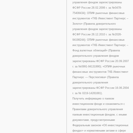
управления фондом зарегистрированы
ФСФР России 28.02.2006 г. за №0478-
75408434); ОПИФ рыночных финансовых
инструментов «ТКБ Инвестмент Партнерс –
Золото» (Правила доверительного
управления фондом зарегистрированы
ФСФР России 28.12.2010 г. за №2026-
94198244); ОПИФ рыночных финансовых
инструментов «ТКБ Инвестмент Партнерс –
Фонд валютных облигаций» (Правила
доверительного управления фондом
зарегистрированы ФСФР России 20.09.2007
г. за №0991-94131990); «ОПИФ рыночных
финансовых инструментов ТКБ Инвестмент
Партнерс — Перспектива» (Правила
доверительного управления
зарегистрированы ФСФР России 16.06.2004
г. за № 0219-14281681).
Получить информацию о паевом
инвестиционном фонде и ознакомиться с
Правилами доверительного управления
паевым инвестиционным фондом, с иными
документами, предусмотренными
Федеральным законом «Об инвестиционных
фондах» и нормативными актами в сфере