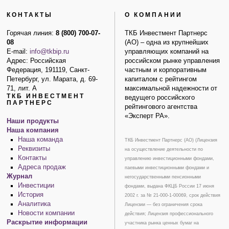
КОНТАКТЫ
О КОМПАНИИ
Горячая линия:
8 (800) 700-07-
ТКБ Инвестмент Партнерс
08
(АО) – одна из крупнейших
E-mail:
info@tkbip.ru
управляющих компаний на
Адрес: Российская
российском рынке управления
Федерация, 191119, Санкт-
частным и корпоративным
Петербург, ул. Марата, д. 69-
капиталом с рейтингом
71, лит. А
максимальной надежности от
ТКБ ИНВЕСТМЕНТ
ведущего российского
ПАРТНЕРС
рейтингового агентства
«Эксперт РА».
Наши продукты
Наша компания
Наша команда
ТКБ Инвестмент Партнерс (АО) (Лицензия
Реквизиты
на осуществление деятельности по
Контакты
управлению инвестиционными фондами,
Адреса продаж
паевыми инвестиционными фондами и
Журнал
негосударственными пенсионными
Инвестиции
фондами, выдана ФКЦБ России 17 июня
История
2002 г. за № 21-000-1-00069, срок действия
Аналитика
Лицензии — без ограничения срока
Новости компании
действия; Лицензия профессионального
Раскрытие информации
участника рынка ценных бумаг на