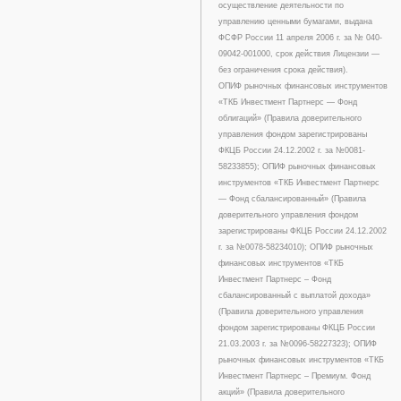
осуществление деятельности по
управлению ценными бумагами, выдана
ФСФР России 11 апреля 2006 г. за № 040-
09042-001000, срок действия Лицензии —
без ограничения срока действия).
ОПИФ рыночных финансовых инструментов
«ТКБ Инвестмент Партнерс — Фонд
облигаций» (Правила доверительного
управления фондом зарегистрированы
ФКЦБ России 24.12.2002 г. за №0081-
58233855); ОПИФ рыночных финансовых
инструментов «ТКБ Инвестмент Партнерс
— Фонд сбалансированный» (Правила
доверительного управления фондом
зарегистрированы ФКЦБ России 24.12.2002
г. за №0078-58234010); ОПИФ рыночных
финансовых инструментов «ТКБ
Инвестмент Партнерс – Фонд
сбалансированный с выплатой дохода»
(Правила доверительного управления
фондом зарегистрированы ФКЦБ России
21.03.2003 г. за №0096-58227323); ОПИФ
рыночных финансовых инструментов «ТКБ
Инвестмент Партнерс – Премиум. Фонд
акций» (Правила доверительного