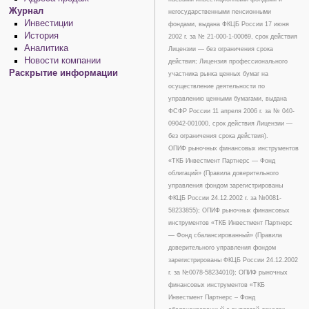
Журнал
негосударственными пенсионными
Инвестиции
фондами, выдана ФКЦБ России 17 июня
История
2002 г. за № 21-000-1-00069, срок действия
Аналитика
Лицензии — без ограничения срока
Новости компании
действия; Лицензия профессионального
Раскрытие информации
участника рынка ценных бумаг на
осуществление деятельности по
управлению ценными бумагами, выдана
ФСФР России 11 апреля 2006 г. за № 040-
09042-001000, срок действия Лицензии —
без ограничения срока действия).
ОПИФ рыночных финансовых инструментов
«ТКБ Инвестмент Партнерс — Фонд
облигаций» (Правила доверительного
управления фондом зарегистрированы
ФКЦБ России 24.12.2002 г. за №0081-
58233855); ОПИФ рыночных финансовых
инструментов «ТКБ Инвестмент Партнерс
— Фонд сбалансированный» (Правила
доверительного управления фондом
зарегистрированы ФКЦБ России 24.12.2002
г. за №0078-58234010); ОПИФ рыночных
финансовых инструментов «ТКБ
Инвестмент Партнерс – Фонд