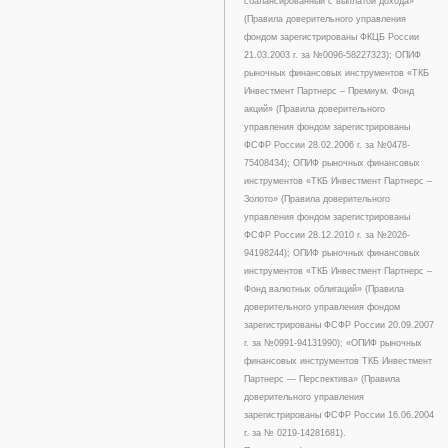
сбалансированный с выплатой дохода»
(Правила доверительного управления
фондом зарегистрированы ФКЦБ России
21.03.2003 г. за №0096-58227323); ОПИФ
рыночных финансовых инструментов «ТКБ
Инвестмент Партнерс – Премиум. Фонд
акций» (Правила доверительного
управления фондом зарегистрированы
ФСФР России 28.02.2006 г. за №0478-
75408434); ОПИФ рыночных финансовых
инструментов «ТКБ Инвестмент Партнерс –
Золото» (Правила доверительного
управления фондом зарегистрированы
ФСФР России 28.12.2010 г. за №2026-
94198244); ОПИФ рыночных финансовых
инструментов «ТКБ Инвестмент Партнерс –
Фонд валютных облигаций» (Правила
доверительного управления фондом
зарегистрированы ФСФР России 20.09.2007
г. за №0991-94131990); «ОПИФ рыночных
финансовых инструментов ТКБ Инвестмент
Партнерс — Перспектива» (Правила
доверительного управления
зарегистрированы ФСФР России 16.06.2004
г. за № 0219-14281681).