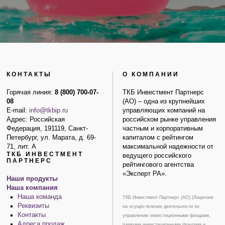
КОНТАКТЫ
О КОМПАНИИ
Горячая линия:
8 (800) 700-07-
ТКБ Инвестмент Партнерс
08
(АО) – одна из крупнейших
E-mail:
info@tkbip.ru
управляющих компаний на
Адрес: Российская
российском рынке управления
Федерация, 191119, Санкт-
частным и корпоративным
Петербург, ул. Марата, д. 69-
капиталом с рейтингом
71, лит. А
максимальной надежности от
ТКБ ИНВЕСТМЕНТ
ведущего российского
ПАРТНЕРС
рейтингового агентства
«Эксперт РА».
Наши продукты
Наша компания
Наша команда
ТКБ Инвестмент Партнерс (АО) (Лицензия
Реквизиты
на осуществление деятельности по
Контакты
управлению инвестиционными фондами,
Адреса продаж
паевыми инвестиционными фондами и