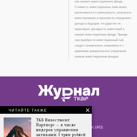
паи паевого инвестиционного фонда.
Стоимость инвестиционных паев может
увеличиваться и уменьшаться, результаты
инвестирования в прошлом не определяют
доходы в будущем, государство не
гарантирует доходность инвестиций в
паевые инвестиционные фонды. Прежде
чем приобрести инвестиционный пай,
следует внимательно ознакомиться с
правилами доверительного управления
паевым инвестиционным фондом.
ЧИТАЙТЕ ТАКЖЕ
ТКБ Инвестмент
Партнерс — в числе
© 2026 ТКБ Инвестмент Партнерс (АО)
лидеров управления
активами: 1 трлн рублей