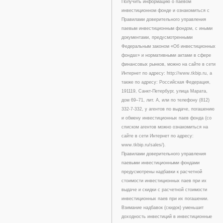
Получить информацию о паевом
инвестиционном фонде и ознакомиться с
Правилами доверительного управления
паевым инвестиционным фондом, с иными
документами, предусмотренными
Федеральным законом «Об инвестиционных
фондах» и нормативными актами в сфере
финансовых рынков, можно на сайте в сети
Интернет по адресу: http://www.tkbip.ru, а
также по адресу: Российская Федерация,
191119, Санкт-Петербург, улица Марата,
дом 69–71, лит. А, или по телефону (812)
332-7-332, у агентов по выдаче, погашению
и обмену инвестиционных паев фонда (со
списком агентов можно ознакомиться на
сайте в сети Интернет по адресу:
www.tkbip.ru/sales/).
Правилами доверительного управления
паевыми инвестиционными фондами
предусмотрены надбавки к расчетной
стоимости инвестиционных паев при их
выдаче и скидки с расчетной стоимости
инвестиционных паев при их погашении.
Взимание надбавок (скидок) уменьшит
доходность инвестиций в инвестиционные