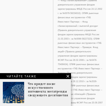
— Фонд сбалансированный» (Правила
доверительного управления фондом
зарегистрированы ФКЦБ России 24.12.2002
г. за №0078-58234010); ОПИФ рыночных
финансовых инструментов «ТКБ
Инвестмент Партнерс – Фонд
сбалансированный с выплатой дохода»
(Правила доверительного управления
фондом зарегистрированы ФКЦБ России
21.03.2003 г. за №0096-58227323); ОПИФ
рыночных финансовых инструментов «ТКБ
Инвестмент Партнерс – Премиум. Фонд
акций» (Правила доверительного
управления фондом зарегистрированы
ФСФР России 28.02.2006 г. за №0478-
75408434); ОПИФ рыночных финансовых
инструментов «ТКБ Инвестмент Партнерс –
Золото» (Правила доверительного
ЧИТАЙТЕ ТАКЖЕ
управления фондом зарегистрированы
ФСФР России 28.12.2010 г. за №2026-
Что придет после
94198244); ОПИФ рыночных финансовых
искусственного
инструментов «ТКБ Инвестмент Партнерс –
интеллекта: мегатренды
следующего десятилетия
Фонд валютных облигаций» (Правила
доверительного управления фондом
зарегистрированы ФСФР России 20.09.2007