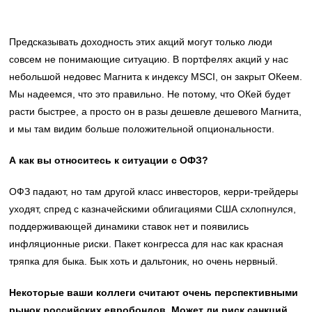
Предсказывать доходность этих акций могут только люди
совсем не понимающие ситуацию. В портфелях акций у нас
небольшой недовес Магнита к индексу MSCI, он закрыт ОКеем.
Мы надеемся, что это правильно. Не потому, что ОКей будет
расти быстрее, а просто он в разы дешевле дешевого Магнита,
и мы там видим больше положительной опциональности.
А как вы относитесь к ситуации с ОФЗ?
ОФЗ падают, но там другой класс инвесторов, керри-трейдеры
уходят, спред с казначейскими облигациями США схлопнулся,
поддерживающей динамики ставок нет и появились
инфляционные риски. Пакет конгресса для нас как красная
тряпка для быка. Бык хоть и дальтоник, но очень нервный.
Некоторые ваши коллеги считают очень перспективными
рынок российских евробондов. Может ли риск санкций