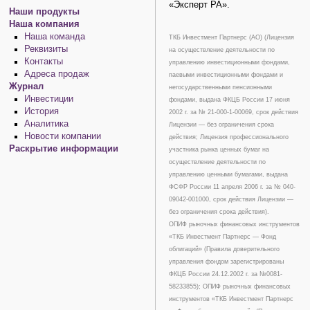
«Эксперт РА».
Наши продукты
Наша компания
Наша команда
ТКБ Инвестмент Партнерс (АО) (Лицензия
Реквизиты
на осуществление деятельности по
Контакты
управлению инвестиционными фондами,
Адреса продаж
паевыми инвестиционными фондами и
Журнал
негосударственными пенсионными
Инвестиции
фондами, выдана ФКЦБ России 17 июня
История
2002 г. за № 21-000-1-00069, срок действия
Аналитика
Лицензии — без ограничения срока
Новости компании
действия; Лицензия профессионального
Раскрытие информации
участника рынка ценных бумаг на
осуществление деятельности по
управлению ценными бумагами, выдана
ФСФР России 11 апреля 2006 г. за № 040-
09042-001000, срок действия Лицензии —
без ограничения срока действия).
ОПИФ рыночных финансовых инструментов
«ТКБ Инвестмент Партнерс — Фонд
облигаций» (Правила доверительного
управления фондом зарегистрированы
ФКЦБ России 24.12.2002 г. за №0081-
58233855); ОПИФ рыночных финансовых
инструментов «ТКБ Инвестмент Партнерс