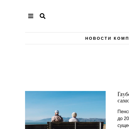
НОВОСТИ КОМ
Глуб
само
Пенс
до 20
сущес