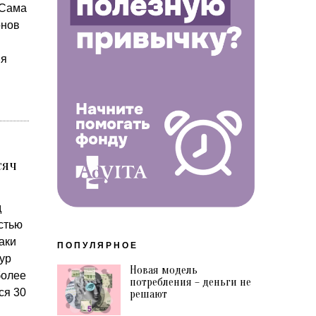
 Сама
онов
ия
сяч
д
стью
аки
ПОПУЛЯРНОЕ
ур
Новая модель
более
потребления – деньги не
ся 30
решают