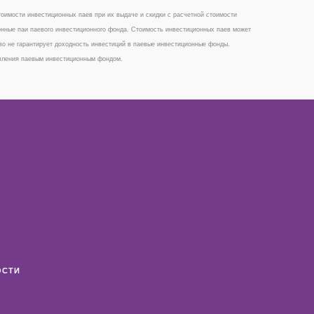
имости инвестиционных паев при их выдаче и скидки с расчетной стоимости
онные паи паевого инвестиционного фонда. Стоимость инвестиционных паев может
во не гарантирует доходность инвестиций в паевые инвестиционные фонды.
авления паевым инвестиционным фондом.
ОСТИ