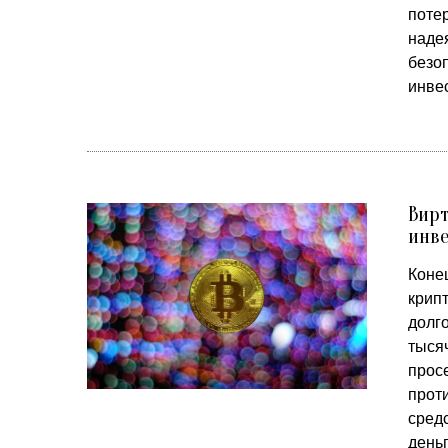
потер
наде
безо
инве
Вирт
инв
Коне
крип
долг
тыся
просе
прот
средс
день