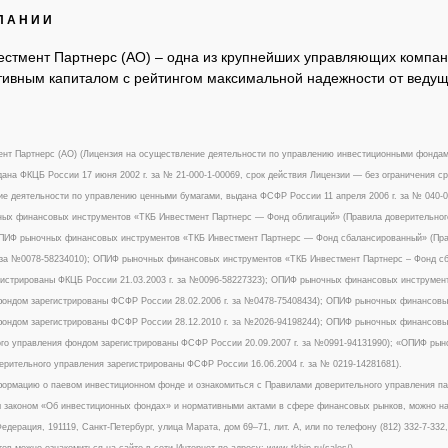
ПАНИИ
естмент Партнерс (АО) – одна из крупнейших управляющих компан
ивным капиталом с рейтингом максимальной надежности от ведуще
нт Партнерс (АО) (Лицензия на осуществление деятельности по управлению инвестиционными фонда
ана ФКЦБ России 17 июня 2002 г. за № 21-000-1-00069, срок действия Лицензии — без ограничения ср
е деятельности по управлению ценными бумагами, выдана ФСФР России 11 апреля 2006 г. за № 040-09
х финансовых инструментов «ТКБ Инвестмент Партнерс — Фонд облигаций» (Правила доверительного
ОПИФ рыночных финансовых инструментов «ТКБ Инвестмент Партнерс — Фонд сбалансированный» (Пра
. за №0078-58234010); ОПИФ рыночных финансовых инструментов «ТКБ Инвестмент Партнерс – Фонд с
истрированы ФКЦБ России 21.03.2003 г. за №0096-58227323); ОПИФ рыночных финансовых инструмент
ондом зарегистрированы ФСФР России 28.02.2006 г. за №0478-75408434); ОПИФ рыночных финансовых
ондом зарегистрированы ФСФР России 28.12.2010 г. за №2026-94198244); ОПИФ рыночных финансовы
го управления фондом зарегистрированы ФСФР России 20.09.2007 г. за №0991-94131990); «ОПИФ ры
ерительного управления зарегистрированы ФСФР России 16.06.2004 г. за № 0219-14281681).
ормацию о паевом инвестиционном фонде и ознакомиться с Правилами доверительного управления п
законом «Об инвестиционных фондах» и нормативными актами в сфере финансовых рынков, можно на сай
едерация, 191119, Санкт-Петербург, улица Марата, дом 69–71, лит. А, или по телефону (812) 332-7-33
тов можно ознакомиться на сайте в сети Интернет по адресу: www.tkbip.ru/sales/).