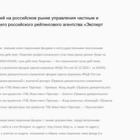
ий на российском рынке управления частным и
го российского рейтингового агентства «Эксперт
ми, паевыми инвестиционными фондами и негосударственными пенсионными
ока действия; Лицензия профессионального участника рынка ценных бумаг на
042-001000, срок действия Лицензии — без ограничения срока действия).
 управления фондом зарегистрированы ФКЦБ России 24.12.2002 г. за №0081-
вила доверительного управления фондом зарегистрированы ФКЦБ России
балансированный с выплатой дохода» (Правила доверительного управления
ов «ТКБ Инвестмент Партнерс – Премиум. Фонд акций» (Правила доверительного
 инструментов «ТКБ Инвестмент Партнерс – Золото» (Правила доверительного
х инструментов «ТКБ Инвестмент Партнерс – Фонд валютных облигаций» (Правила
ночных финансовых инструментов ТКБ Инвестмент Партнерс — Перспектива»
аевым инвестиционным фондом, с иными документами, предусмотренными
те в сети Интернет по адресу: http://www.tkbip.ru, а также по адресу:
2, у агентов по выдаче, погашению и обмену инвестиционных паев фонда (со