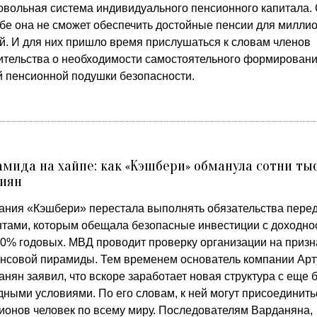
овольная система индивидуального пенсионного капитала.
ебе она не сможет обеспечить достойные пенсии для милли
й. И для них пришло время прислушаться к словам членов
ительства о необходимости самостоятельного формирован
й пенсионной подушки безопасности.
мида на хайпе: как «Кэшбери» обманула сотни ты
сиян
ания «Кэшбери» перестала выполнять обязательства пере
нтами, которым обещала безопасные инвестиции с доходно
00% годовых. МВД проводит проверку организации на призн
нсовой пирамиды. Тем временем основатель компании Арт
нян заявил, что вскоре заработает новая структура с еще 
дными условиями. По его словам, к ней могут присоединить
ионов человек по всему миру. Последователям Варданяна,