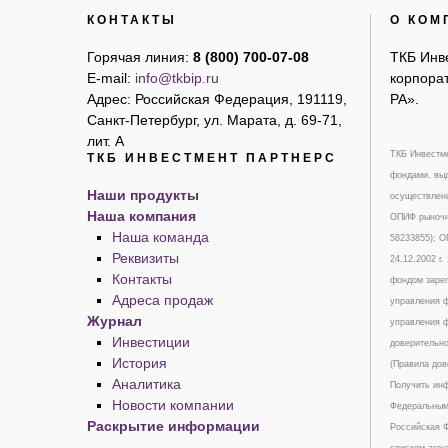
КОНТАКТЫ
О КОМ
Горячая линия:
8 (800) 700-07-08
ТКБ Инв
E-mail:
info@tkbip.ru
корпорат
Адрес: Российская Федерация, 191119,
РА».
Санкт-Петербург, ул. Марата, д. 69-71,
лит. А
ТКБ Инвестме
ТКБ ИНВЕСТМЕНТ ПАРТНЕРС
фондами, выд
Наши продукты
осуществлени
Наша компания
ОПИФ рыночны
Наша команда
58233855); 
Реквизиты
24.12.2002 г
Контакты
фондом зарег
Адреса продаж
управления ф
Журнал
управления ф
Инвестиции
доверительно
История
(Правила дов
Аналитика
Получить инф
Новости компании
Федеральным 
Раскрытие информации
Российская Ф
списком аген