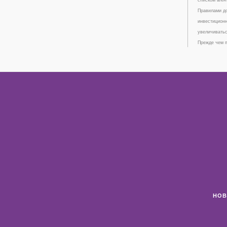
Правилами до
инвестиционн
увеличиватьс
Прежде чем п
НОВ