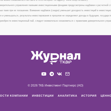
верительного управления паевыми инвестиционными фондами предусмотрены надбавки к расчетной сто
ых паев при их погашении. Взимание надбавок (скидок) уменьшит доходность инвестиций в инвестици
я и уменьшаться, результаты инвестирования в прошлом не определяют доходы в будущем, государст
риобрести инвестиционный пай, следует внимательно ознакомиться с правилами доверительного упр
© 2026 ТКБ Инвестмент Партнерс (АО)
ОСТИ КОМПАНИИ
ИНВЕСТИЦИИ
АНАЛИТИКА
ИСТОРИЯ
ЦЕНН