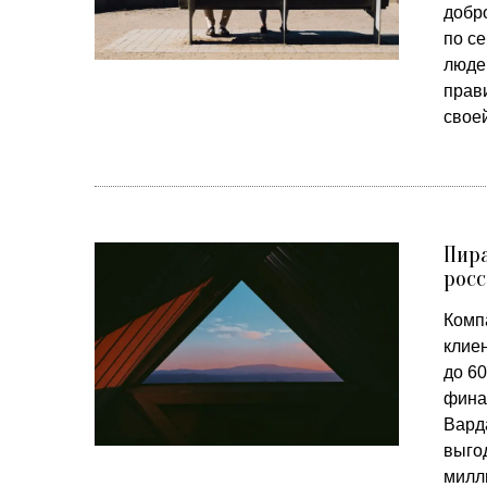
добр
по с
люде
прав
свое
Пира
рос
Комп
клие
до 6
фина
Варда
выго
милл