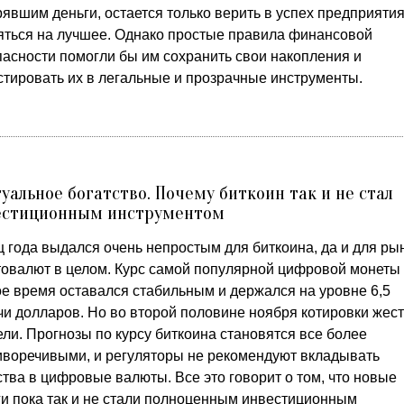
явшим деньги, остается только верить в успех предприятия
яться на лучшее. Однако простые правила финансовой
пасности помогли бы им сохранить свои накопления и
стировать их в легальные и прозрачные инструменты.
уальное богатство. Почему биткоин так и не стал
естиционным инструментом
ц года выдался очень непростым для биткоина, да и для ры
товалют в целом. Курс самой популярной цифровой монеты
ое время оставался стабильным и держался на уровне 6,5
чи долларов. Но во второй половине ноября котировки жест
ли. Прогнозы по курсу биткоина становятся все более
иворечивыми, и регуляторы не рекомендуют вкладывать
тва в цифровые валюты. Все это говорит о том, что новые
ги пока так и не стали полноценным инвестиционным