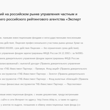
ий на российском рынке управления частным и
го российского рейтингового агентства «Эксперт
ми, паевыми инвестиционными фондами и негосударственными пенсионными
ока действия; Лицензия профессионального участника рынка ценных бумаг на
042-001000, срок действия Лицензии — без ограничения срока действия).
 управления фондом зарегистрированы ФКЦБ России 24.12.2002 г. за №0081-
вила доверительного управления фондом зарегистрированы ФКЦБ России
балансированный с выплатой дохода» (Правила доверительного управления
ов «ТКБ Инвестмент Партнерс – Премиум. Фонд акций» (Правила доверительного
 инструментов «ТКБ Инвестмент Партнерс – Золото» (Правила доверительного
х инструментов «ТКБ Инвестмент Партнерс – Фонд валютных облигаций» (Правила
ночных финансовых инструментов ТКБ Инвестмент Партнерс — Перспектива»
аевым инвестиционным фондом, с иными документами, предусмотренными
те в сети Интернет по адресу: http://www.tkbip.ru, а также по адресу:
2, у агентов по выдаче, погашению и обмену инвестиционных паев фонда (со