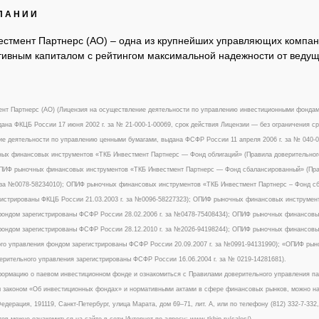
ПАНИИ
естмент Партнерс (АО) – одна из крупнейших управляющих компан
ивным капиталом с рейтингом максимальной надежности от ведуще
нт Партнерс (АО) (Лицензия на осуществление деятельности по управлению инвестиционными фонда
ана ФКЦБ России 17 июня 2002 г. за № 21-000-1-00069, срок действия Лицензии — без ограничения ср
е деятельности по управлению ценными бумагами, выдана ФСФР России 11 апреля 2006 г. за № 040-09
х финансовых инструментов «ТКБ Инвестмент Партнерс — Фонд облигаций» (Правила доверительного
ОПИФ рыночных финансовых инструментов «ТКБ Инвестмент Партнерс — Фонд сбалансированный» (Пра
. за №0078-58234010); ОПИФ рыночных финансовых инструментов «ТКБ Инвестмент Партнерс – Фонд с
истрированы ФКЦБ России 21.03.2003 г. за №0096-58227323); ОПИФ рыночных финансовых инструмент
ондом зарегистрированы ФСФР России 28.02.2006 г. за №0478-75408434); ОПИФ рыночных финансовых
ондом зарегистрированы ФСФР России 28.12.2010 г. за №2026-94198244); ОПИФ рыночных финансовы
го управления фондом зарегистрированы ФСФР России 20.09.2007 г. за №0991-94131990); «ОПИФ ры
ерительного управления зарегистрированы ФСФР России 16.06.2004 г. за № 0219-14281681).
ормацию о паевом инвестиционном фонде и ознакомиться с Правилами доверительного управления п
законом «Об инвестиционных фондах» и нормативными актами в сфере финансовых рынков, можно на сай
едерация, 191119, Санкт-Петербург, улица Марата, дом 69–71, лит. А, или по телефону (812) 332-7-33
тов можно ознакомиться на сайте в сети Интернет по адресу: www.tkbip.ru/sales/).