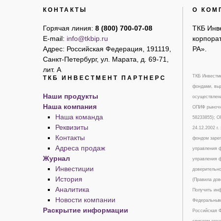
КОНТАКТЫ
О КОМ
Горячая линия:
8 (800) 700-07-08
ТКБ Инв
E-mail:
info@tkbip.ru
корпорат
Адрес: Российская Федерация, 191119,
РА».
Санкт-Петербург, ул. Марата, д. 69-71,
лит. А
ТКБ Инвестме
ТКБ ИНВЕСТМЕНТ ПАРТНЕРС
фондами, выд
Наши продукты
осуществлени
Наша компания
ОПИФ рыночны
Наша команда
58233855); 
Реквизиты
24.12.2002 г
Контакты
фондом зарег
Адреса продаж
управления ф
Журнал
управления ф
Инвестиции
доверительно
История
(Правила дов
Аналитика
Получить инф
Новости компании
Федеральным 
Раскрытие информации
Российская Ф
списком аген