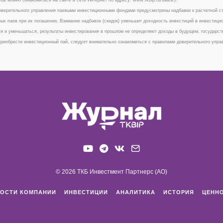
верительного управления паевыми инвестиционными фондами предусмотрены надбавки к расчетной сто
ых паев при их погашении. Взимание надбавок (скидок) уменьшит доходность инвестиций в инвестици
я и уменьшаться, результаты инвестирования в прошлом не определяют доходы в будущем, государст
риобрести инвестиционный пай, следует внимательно ознакомиться с правилами доверительного упр
© 2026 ТКБ Инвестмент Партнерс (АО)
ОСТИ КОМПАНИИ
ИНВЕСТИЦИИ
АНАЛИТИКА
ИСТОРИЯ
ЦЕНН