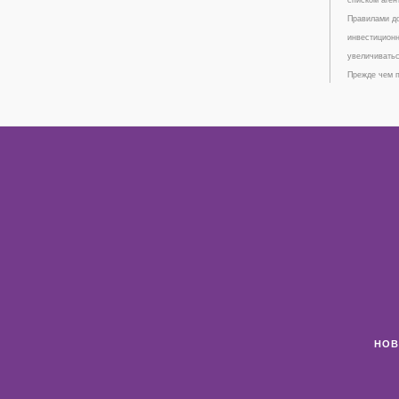
Правилами до
инвестиционн
увеличиватьс
Прежде чем п
НОВ