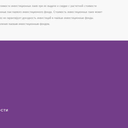
имости инвестиционных паев при их выдаче и скидки с расчетной стоимости
онные паи паевого инвестиционного фонда. Стоимость инвестиционных паев может
во не гарантирует доходность инвестиций в паевые инвестиционные фонды.
авления паевым инвестиционным фондом.
ОСТИ