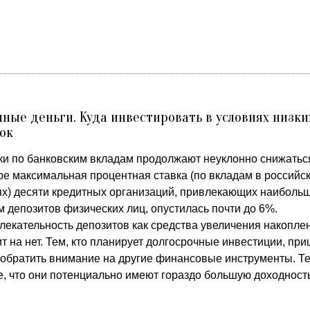
ные деньги. Куда инвестировать в условиях низки
ок
ки по банковским вкладам продолжают неуклонно снижаться
ре максимальная процентная ставка (по вкладам в российс
ях) десяти кредитных организаций, привлекающих наиболь
 депозитов физических лиц, опустилась почти до 6%.
лекательность депозитов как средства увеличения накопле
т на нет. Тем, кто планирует долгосрочные инвестиции, пр
 обратить внимание на другие финансовые инструменты. Т
е, что они потенциально имеют гораздо большую доходность