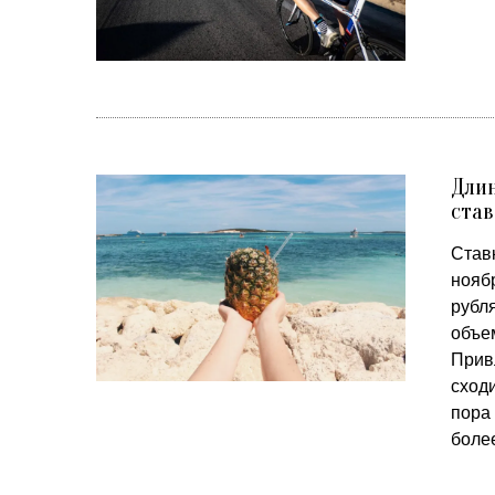
Длин
став
Став
нояб
рубл
объем
Прив
сходи
пора
боле