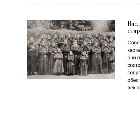
Насл
стар
Сове
каст
они п
состо
совр
обес
век 