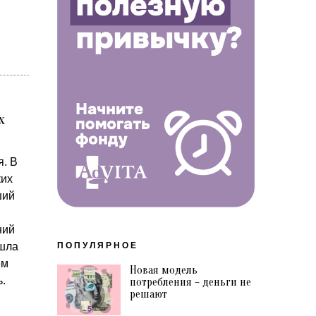
х
. В
ких
ший
ний
ПОПУЛЯРНОЕ
ишла
ем
Новая модель
.
потребления – деньги не
решают