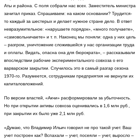
Аты и района. С поля собрали нас всех. Заместитель министра
зачитал приказ. Спрашиваем: на каком основании? Трудится-
то каждый за шестерых и делает нужное стране дело. В ответ
невразумительное: «нарушаете порядок», «много получаете»,
«самовольничаете» и т. п. Наконец мы поняли: одна у них цель
– разгром, уничтожение сложившейся у нас организации труда
и оплаты. Видать, опасна она для бюрократа», – рассказывали
впоследствии рабочие экспериментального совхоза о его
варварском закрытии. Случилось это в самый разгар сезона
1970-го. Разумеется, сотрудникам предприятия не вернули их
капиталовложений.
По версии властей, «Акчи» расформировали за убыточность.
Но при открытии активы совхоза оценивались в 1,6 млн руб.,
при закрытии их было уже 2,1 млн руб.
«Думаю, что Владимир Ильич говорил не про такой учет. Ваш
учет построен как? Вспахали – учет, посеяли – учет, выросло –