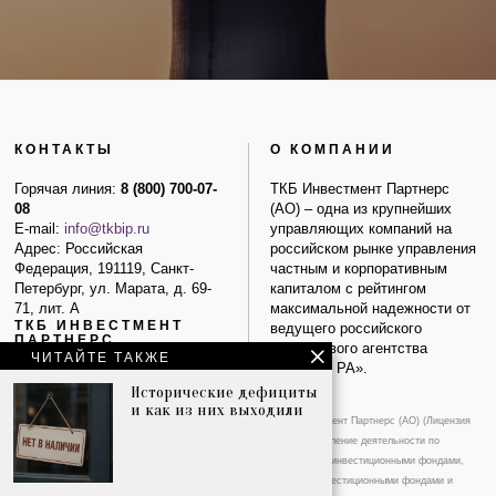
КОНТАКТЫ
О КОМПАНИИ
Горячая линия:
8 (800) 700-07-
ТКБ Инвестмент Партнерс
08
(АО) – одна из крупнейших
E-mail:
info@tkbip.ru
управляющих компаний на
Адрес: Российская
российском рынке управления
Федерация, 191119, Санкт-
частным и корпоративным
Петербург, ул. Марата, д. 69-
капиталом с рейтингом
71, лит. А
максимальной надежности от
ТКБ ИНВЕСТМЕНТ
ведущего российского
ПАРТНЕРС
рейтингового агентства
ЧИТАЙТЕ ТАКЖЕ
«Эксперт РА».
Наши продукты
Исторические дефициты
Наша компания
и как из них выходили
Наша команда
ТКБ Инвестмент Партнерс (АО) (Лицензия
Реквизиты
на осуществление деятельности по
Контакты
управлению инвестиционными фондами,
Адреса продаж
паевыми инвестиционными фондами и