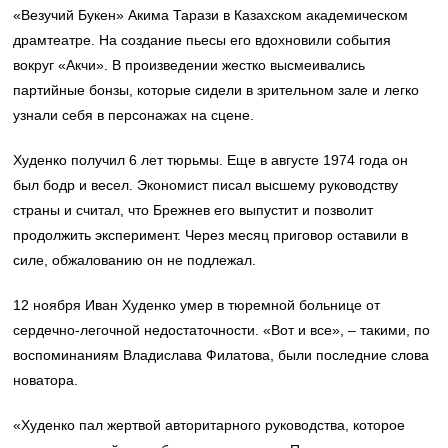
«Везучий Букен» Акима Тарази в Казахском академическом
драмтеатре. На создание пьесы его вдохновили события
вокруг «Акчи». В произведении жестко высмеивались
партийные бонзы, которые сидели в зрительном зале и легко
узнали себя в персонажах на сцене.
Худенко получил 6 лет тюрьмы. Еще в августе 1974 года он
был бодр и весел. Экономист писал высшему руководству
страны и считал, что Брежнев его выпустит и позволит
продолжить эксперимент. Через месяц приговор оставили в
силе, обжалованию он не подлежал.
12 ноября Иван Худенко умер в тюремной больнице от
сердечно-легочной недостаточности. «Вот и все», – такими, по
воспоминаниям Владислава Филатова, были последние слова
новатора.
«Худенко пал жертвой авторитарного руководства, которое