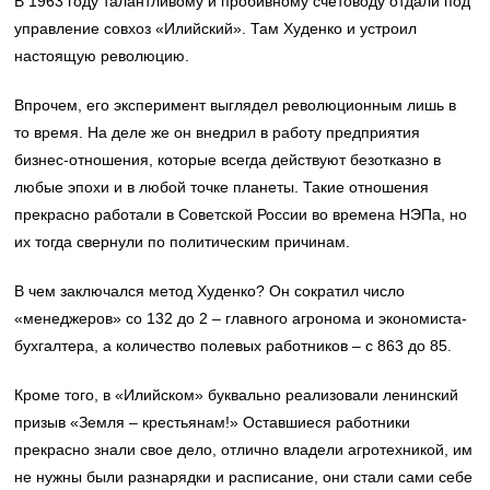
В 1963 году талантливому и пробивному счетоводу отдали под
управление совхоз «Илийский». Там Худенко и устроил
настоящую революцию.
Впрочем, его эксперимент выглядел революционным лишь в
то время. На деле же он внедрил в работу предприятия
бизнес-отношения, которые всегда действуют безотказно в
любые эпохи и в любой точке планеты. Такие отношения
прекрасно работали в Советской России во времена НЭПа, но
их тогда свернули по политическим причинам.
В чем заключался метод Худенко? Он сократил число
«менеджеров» со 132 до 2 – главного агронома и экономиста-
бухгалтера, а количество полевых работников – с 863 до 85.
Кроме того, в «Илийском» буквально реализовали ленинский
призыв «Земля – крестьянам!» Оставшиеся работники
прекрасно знали свое дело, отлично владели агротехникой, им
не нужны были разнарядки и расписание, они стали сами себе