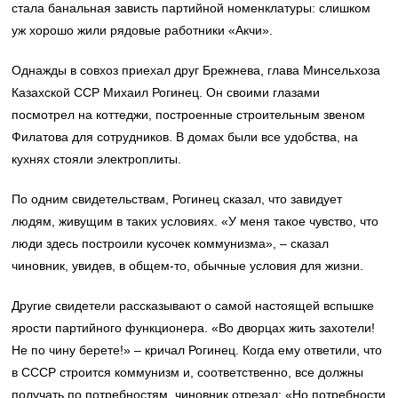
стала банальная зависть партийной номенклатуры: слишком
уж хорошо жили рядовые работники «Акчи».
Однажды в совхоз приехал друг Брежнева, глава Минсельхоза
Казахской ССР Михаил Рогинец. Он своими глазами
посмотрел на коттеджи, построенные строительным звеном
Филатова для сотрудников. В домах были все удобства, на
кухнях стояли электроплиты.
По одним свидетельствам, Рогинец сказал, что завидует
людям, живущим в таких условиях. «У меня такое чувство, что
люди здесь построили кусочек коммунизма», – сказал
чиновник, увидев, в общем-то, обычные условия для жизни.
Другие свидетели рассказывают о самой настоящей вспышке
ярости партийного функционера. «Во дворцах жить захотели!
Не по чину берете!» – кричал Рогинец. Когда ему ответили, что
в СССР строится коммунизм и, соответственно, все должны
получать по потребностям, чиновник отрезал: «Но потребности