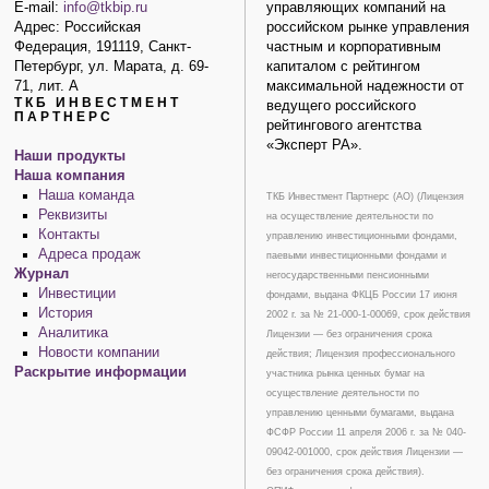
E-mail:
info@tkbip.ru
управляющих компаний на
Адрес: Российская
российском рынке управления
Федерация, 191119, Санкт-
частным и корпоративным
Петербург, ул. Марата, д. 69-
капиталом с рейтингом
71, лит. А
максимальной надежности от
ТКБ ИНВЕСТМЕНТ
ведущего российского
ПАРТНЕРС
рейтингового агентства
«Эксперт РА».
Наши продукты
Наша компания
Наша команда
ТКБ Инвестмент Партнерс (АО) (Лицензия
Реквизиты
на осуществление деятельности по
Контакты
управлению инвестиционными фондами,
Адреса продаж
паевыми инвестиционными фондами и
Журнал
негосударственными пенсионными
Инвестиции
фондами, выдана ФКЦБ России 17 июня
История
2002 г. за № 21-000-1-00069, срок действия
Аналитика
Лицензии — без ограничения срока
Новости компании
действия; Лицензия профессионального
Раскрытие информации
участника рынка ценных бумаг на
осуществление деятельности по
управлению ценными бумагами, выдана
ФСФР России 11 апреля 2006 г. за № 040-
09042-001000, срок действия Лицензии —
без ограничения срока действия).