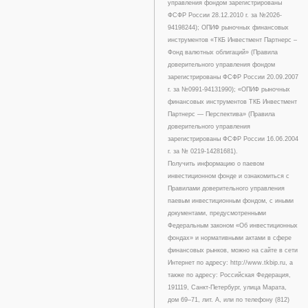
управления фондом зарегистрированы
ФСФР России 28.12.2010 г. за №2026-
94198244); ОПИФ рыночных финансовых
инструментов «ТКБ Инвестмент Партнерс –
Фонд валютных облигаций» (Правила
доверительного управления фондом
зарегистрированы ФСФР России 20.09.2007
г. за №0991-94131990); «ОПИФ рыночных
финансовых инструментов ТКБ Инвестмент
Партнерс — Перспектива» (Правила
доверительного управления
зарегистрированы ФСФР России 16.06.2004
г. за № 0219-14281681).
Получить информацию о паевом
инвестиционном фонде и ознакомиться с
Правилами доверительного управления
паевым инвестиционным фондом, с иными
документами, предусмотренными
Федеральным законом «Об инвестиционных
фондах» и нормативными актами в сфере
финансовых рынков, можно на сайте в сети
Интернет по адресу: http://www.tkbip.ru, а
также по адресу: Российская Федерация,
191119, Санкт-Петербург, улица Марата,
дом 69–71, лит. А, или по телефону (812)