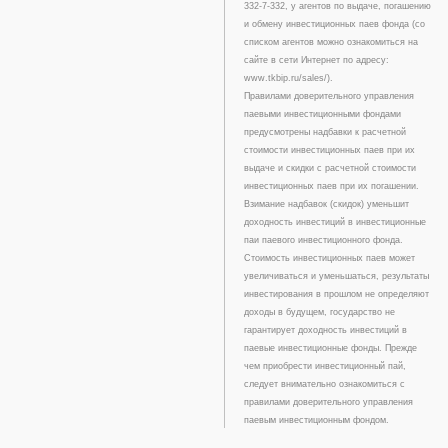
332-7-332, у агентов по выдаче, погашению
и обмену инвестиционных паев фонда (со
списком агентов можно ознакомиться на
сайте в сети Интернет по адресу:
www.tkbip.ru/sales/).
Правилами доверительного управления
паевыми инвестиционными фондами
предусмотрены надбавки к расчетной
стоимости инвестиционных паев при их
выдаче и скидки с расчетной стоимости
инвестиционных паев при их погашении.
Взимание надбавок (скидок) уменьшит
доходность инвестиций в инвестиционные
паи паевого инвестиционного фонда.
Стоимость инвестиционных паев может
увеличиваться и уменьшаться, результаты
инвестирования в прошлом не определяют
доходы в будущем, государство не
гарантирует доходность инвестиций в
паевые инвестиционные фонды. Прежде
чем приобрести инвестиционный пай,
следует внимательно ознакомиться с
правилами доверительного управления
паевым инвестиционным фондом.