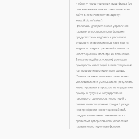
и обмену инвестиционных паев фонда (со
списком агентов можно ознакомиться на
сайте в сети Интернет по адресу:
www.tkbip.ru/sales/).
Правилами доверительного управления
паевыми инвестиционными фондами
предусмотрены надбавки к расчетной
стоимости инвестиционных паев при их
выдаче и скидки с расчетной стоимости
инвестиционных паев при их погашении.
Взимание надбавок (скидок) уменьшит
доходность инвестиций в инвестиционные
паи паевого инвестиционного фонда.
Стоимость инвестиционных паев может
увеличиваться и уменьшаться, результаты
инвестирования в прошлом не определяют
доходы в будущем, государство не
гарантирует доходность инвестиций в
паевые инвестиционные фонды. Прежде
чем приобрести инвестиционный пай,
следует внимательно ознакомиться с
правилами доверительного управления
паевым инвестиционным фондом.