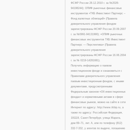
ФСФР России 28.12.2010 г. за №2026-
94198244); ОПИФ рыночных финансовых
инструментов «ТКБ Инвестмент Партнерс –
Фонд валютных облигаций» (Правила
доверительного управления фондом
зарегистрированы ФСФР России 20.09.2007
г. за №0991-94131990); «ОПИФ рыночных
финансовых инструментов ТКБ Инвестмент
Партнерс — Перспектива» (Правила
доверительного управления
зарегистрированы ФСФР России 16.06.2004
г. за № 0219-14281681).
Получить информацию о паевом
инвестиционном фонде и ознакомиться с
Правилами доверительного управления
паевым инвестиционным фондом, с иными
документами, предусмотренными
Федеральным законом «Об инвестиционных
фондах» и нормативными актами в сфере
финансовых рынков, можно на сайте в сети
Интернет по адресу: http://www.tkbip.ru, а
также по адресу: Российская Федерация,
191119, Санкт-Петербург, улица Марата,
дом 69–71, лит. А, или по телефону (812)
332-7-332, у агентов по выдаче, погашению