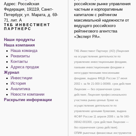
Адрес: Российская
российском рынке управления
Федерация, 191119, Санкт-
частным и корпоративным
Петербург, ул. Марата, д. 69-
капиталом с рейтингом
71, лит. А
максимальной надежности от
ТКБ ИНВЕСТМЕНТ
ведущего российского
ПАРТНЕРС
рейтингового агентства
«Эксперт РА».
Наши продукты
Наша компания
Наша команда
ТКБ Инвестмент Партнерс (АО) (Лицензия
Реквизиты
на осуществление деятельности по
Контакты
управлению инвестиционными фондами,
Адреса продаж
паевыми инвестиционными фондами и
Журнал
негосударственными пенсионными
Инвестиции
фондами, выдана ФКЦБ России 17 июня
История
2002 г. за № 21-000-1-00069, срок действия
Аналитика
Лицензии — без ограничения срока
Новости компании
действия; Лицензия профессионального
Раскрытие информации
участника рынка ценных бумаг на
осуществление деятельности по
управлению ценными бумагами, выдана
ФСФР России 11 апреля 2006 г. за № 040-
09042-001000, срок действия Лицензии —
без ограничения срока действия).
ОПИФ рыночных финансовых инструментов