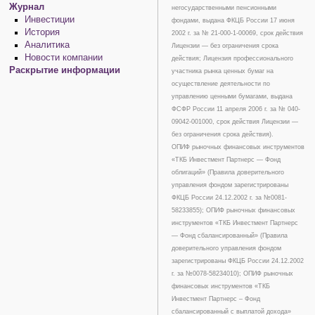
Журнал
негосударственными пенсионными
Инвестиции
фондами, выдана ФКЦБ России 17 июня
История
2002 г. за № 21-000-1-00069, срок действия
Аналитика
Лицензии — без ограничения срока
Новости компании
действия; Лицензия профессионального
Раскрытие информации
участника рынка ценных бумаг на
осуществление деятельности по
управлению ценными бумагами, выдана
ФСФР России 11 апреля 2006 г. за № 040-
09042-001000, срок действия Лицензии —
без ограничения срока действия).
ОПИФ рыночных финансовых инструментов
«ТКБ Инвестмент Партнерс — Фонд
облигаций» (Правила доверительного
управления фондом зарегистрированы
ФКЦБ России 24.12.2002 г. за №0081-
58233855); ОПИФ рыночных финансовых
инструментов «ТКБ Инвестмент Партнерс
— Фонд сбалансированный» (Правила
доверительного управления фондом
зарегистрированы ФКЦБ России 24.12.2002
г. за №0078-58234010); ОПИФ рыночных
финансовых инструментов «ТКБ
Инвестмент Партнерс – Фонд
сбалансированный с выплатой дохода»