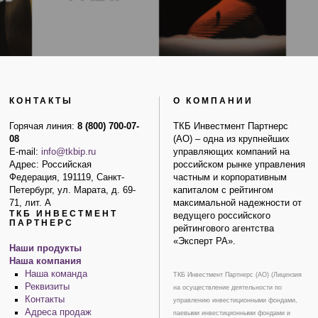
КОНТАКТЫ
О КОМПАНИИ
Горячая линия:
8 (800) 700-07-
ТКБ Инвестмент Партнерс
08
(АО) – одна из крупнейших
E-mail:
info@tkbip.ru
управляющих компаний на
Адрес: Российская
российском рынке управления
Федерация, 191119, Санкт-
частным и корпоративным
Петербург, ул. Марата, д. 69-
капиталом с рейтингом
71, лит. А
максимальной надежности от
ТКБ ИНВЕСТМЕНТ
ведущего российского
ПАРТНЕРС
рейтингового агентства
«Эксперт РА».
Наши продукты
Наша компания
Наша команда
ТКБ Инвестмент Партнерс (АО) (Лицензия
Реквизиты
на осуществление деятельности по
Контакты
управлению инвестиционными фондами,
Адреса продаж
паевыми инвестиционными фондами и