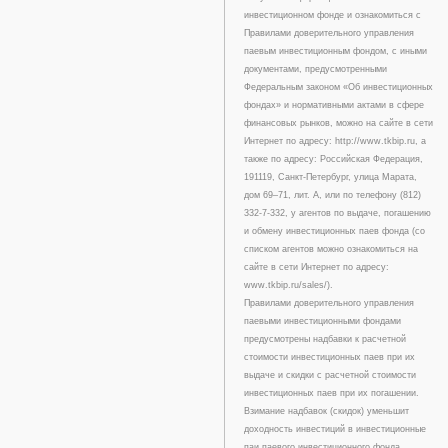
инвестиционном фонде и ознакомиться с
Правилами доверительного управления
паевым инвестиционным фондом, с иными
документами, предусмотренными
Федеральным законом «Об инвестиционных
фондах» и нормативными актами в сфере
финансовых рынков, можно на сайте в сети
Интернет по адресу: http://www.tkbip.ru, а
также по адресу: Российская Федерация,
191119, Санкт-Петербург, улица Марата,
дом 69–71, лит. А, или по телефону (812)
332-7-332, у агентов по выдаче, погашению
и обмену инвестиционных паев фонда (со
списком агентов можно ознакомиться на
сайте в сети Интернет по адресу:
www.tkbip.ru/sales/).
Правилами доверительного управления
паевыми инвестиционными фондами
предусмотрены надбавки к расчетной
стоимости инвестиционных паев при их
выдаче и скидки с расчетной стоимости
инвестиционных паев при их погашении.
Взимание надбавок (скидок) уменьшит
доходность инвестиций в инвестиционные
паи паевого инвестиционного фонда.