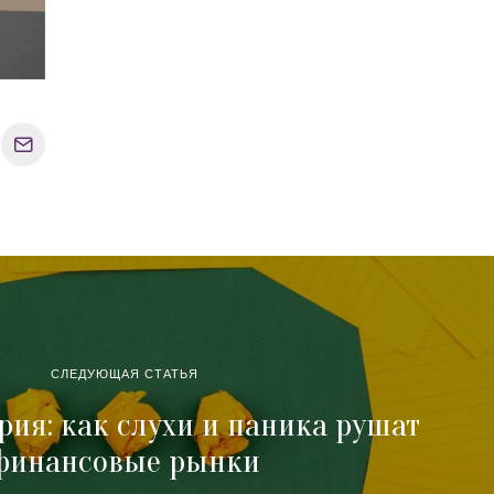
СЛЕДУЮЩАЯ СТАТЬЯ
рия: как слухи и паника рушат
финансовые рынки