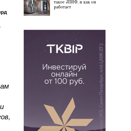
такое ЗПИФ, и как он
работает
лрд
6
нам
и
ов,