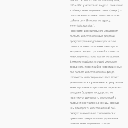
332-7-332, у агентов по выдаче, погашению
и обмену инвестиционных паев фонда (со
списком агентов можно ознакомиться на
сайте в сети Интернет по адресу:
www.tkbip.ru/sales/).
Правилами доверительного управления
паевыми инвестиционными фондами
предусмотрены надбавки к расчетной
стоимости инвестиционных паев при их
выдаче и скидки с расчетной стоимости
инвестиционных паев при их погашении.
Взимание надбавок (скидок) уменьшит
доходность инвестиций в инвестиционные
паи паевого инвестиционного фонда.
Стоимость инвестиционных паев может
увеличиваться и уменьшаться, результаты
инвестирования в прошлом не определяют
доходы в будущем, государство не
гарантирует доходность инвестиций в
паевые инвестиционные фонды. Прежде
чем приобрести инвестиционный пай,
следует внимательно ознакомиться с
правилами доверительного управления
паевым инвестиционным фондом.