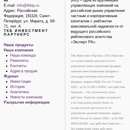
08
(АО) – одна из крупнейших
E-mail:
info@tkbip.ru
управляющих компаний на
Адрес: Российская
российском рынке управления
Федерация, 191119, Санкт-
частным и корпоративным
Петербург, ул. Марата, д. 69-
капиталом с рейтингом
71, лит. А
максимальной надежности от
ТКБ ИНВЕСТМЕНТ
ведущего российского
ПАРТНЕРС
рейтингового агентства
«Эксперт РА».
Наши продукты
Наша компания
Наша команда
ТКБ Инвестмент Партнерс (АО) (Лицензия
Реквизиты
на осуществление деятельности по
Контакты
управлению инвестиционными фондами,
Адреса продаж
паевыми инвестиционными фондами и
Журнал
негосударственными пенсионными
Инвестиции
фондами, выдана ФКЦБ России 17 июня
История
2002 г. за № 21-000-1-00069, срок действия
Аналитика
Лицензии — без ограничения срока
Новости компании
действия; Лицензия профессионального
Раскрытие информации
участника рынка ценных бумаг на
осуществление деятельности по
управлению ценными бумагами, выдана
ФСФР России 11 апреля 2006 г. за № 040-
09042-001000, срок действия Лицензии —
без ограничения срока действия).