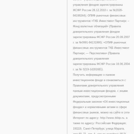
управления фондом зарегистрированы
ФСФР России 28.12.2010 г. за №2026-
94198244); ОПИФ рыночных финансовых
инструментов «ТКБ Инвестмент Партнерс –
Фонд валютных облигаций» (Правила
доверительного управления фондом
зарегистрированы ФСФР России 20.09.2007
г. за №0991-94131990); «ОПИФ рыночных
финансовых инструментов ТКБ Инвестмент
Партнерс — Перспектива» (Правила
доверительного управления
зарегистрированы ФСФР России 16.06.2004
г. за № 0219-14281681).
Получить информацию о паевом
инвестиционном фонде и ознакомиться с
Правилами доверительного управления
паевым инвестиционным фондом, с иными
документами, предусмотренными
Федеральным законом «Об инвестиционных
фондах» и нормативными актами в сфере
финансовых рынков, можно на сайте в сети
Интернет по адресу: http://www.tkbip.ru, а
также по адресу: Российская Федерация,
191119, Санкт-Петербург, улица Марата,
дом 69–71, лит. А, или по телефону (812)