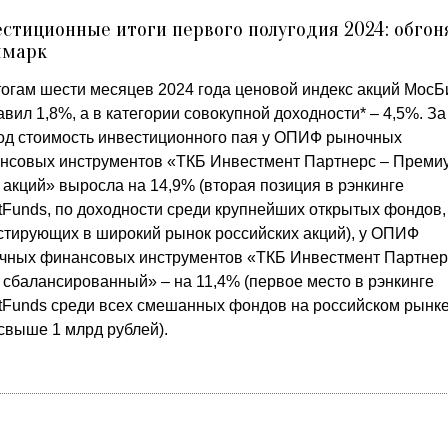
стиционные итоги первого полугодия 2024: обгон
чмарк
тогам шести месяцев 2024 года ценовой индекс акций Мос
вил 1,8%, а в категории совокупной доходности* – 4,5%. За
од стоимость инвестиционного пая у ОПИФ рыночных
нсовых инструментов «ТКБ Инвестмент Партнерс – Преми
 акций» выросла на 14,9% (вторая позиция в рэнкинге
stFunds, по доходности среди крупнейших открытых фондов,
стирующих в широкий рынок российских акций), у ОПИФ
чных финансовых инструментов «ТКБ Инвестмент Партнер
 сбалансированный» – на 11,4% (первое место в рэнкинге
stFunds среди всех смешанных фондов на российском рынке
свыше 1 млрд рублей).