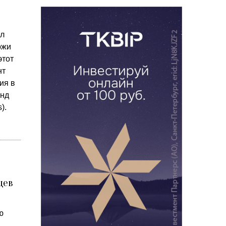
ал
ржи
этот
нт
ия в
онд
).
цев
ю