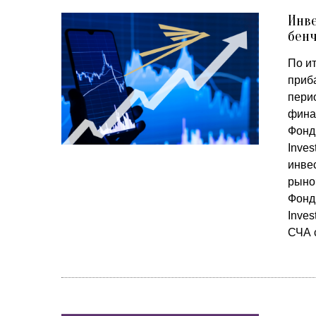
Инве
бен
По и
приба
пери
фина
Фонд
Inve
инве
рыно
Фонд
Inve
СЧА 