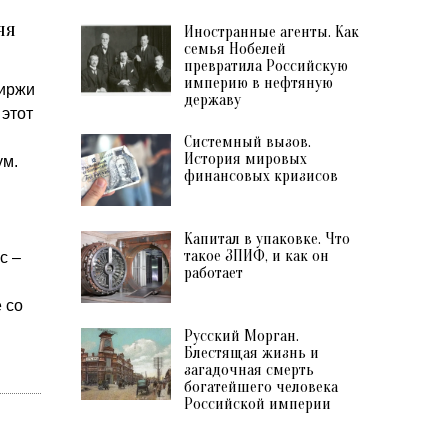
яя
Иностранные агенты. Как
семья Нобелей
превратила Российскую
империю в нефтяную
Биржи
державу
 этот
Системный вызов.
История мировых
ум.
финансовых кризисов
Капитал в упаковке. Что
такое ЗПИФ, и как он
с –
работает
 со
Русский Морган.
Блестящая жизнь и
загадочная смерть
богатейшего человека
Российской империи