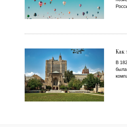
Росс
Как
В 18
была 
компа