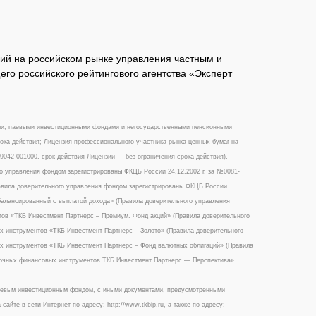
ий на российском рынке управления частным и
го российского рейтингового агентства «Эксперт
ми, паевыми инвестиционными фондами и негосударственными пенсионными
ока действия; Лицензия профессионального участника рынка ценных бумаг на
042-001000, срок действия Лицензии — без ограничения срока действия).
 управления фондом зарегистрированы ФКЦБ России 24.12.2002 г. за №0081-
вила доверительного управления фондом зарегистрированы ФКЦБ России
балансированный с выплатой дохода» (Правила доверительного управления
ов «ТКБ Инвестмент Партнерс – Премиум. Фонд акций» (Правила доверительного
 инструментов «ТКБ Инвестмент Партнерс – Золото» (Правила доверительного
х инструментов «ТКБ Инвестмент Партнерс – Фонд валютных облигаций» (Правила
ночных финансовых инструментов ТКБ Инвестмент Партнерс — Перспектива»
аевым инвестиционным фондом, с иными документами, предусмотренными
те в сети Интернет по адресу: http://www.tkbip.ru, а также по адресу: