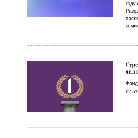
году 
Разры
после
комис
Стре
лиде
Фонд
резул