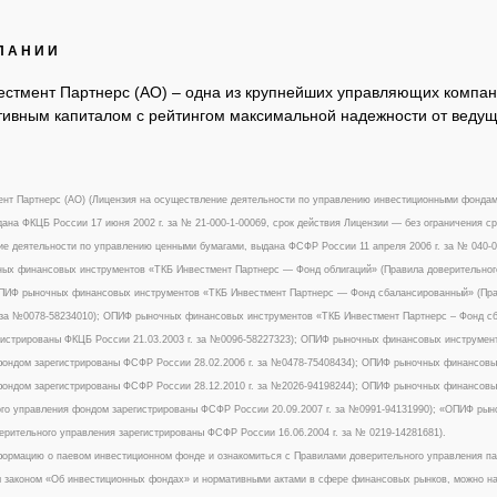
ПАНИИ
естмент Партнерс (АО) – одна из крупнейших управляющих компан
ивным капиталом с рейтингом максимальной надежности от ведуще
нт Партнерс (АО) (Лицензия на осуществление деятельности по управлению инвестиционными фонда
ана ФКЦБ России 17 июня 2002 г. за № 21-000-1-00069, срок действия Лицензии — без ограничения ср
е деятельности по управлению ценными бумагами, выдана ФСФР России 11 апреля 2006 г. за № 040-09
х финансовых инструментов «ТКБ Инвестмент Партнерс — Фонд облигаций» (Правила доверительного
ОПИФ рыночных финансовых инструментов «ТКБ Инвестмент Партнерс — Фонд сбалансированный» (Пра
. за №0078-58234010); ОПИФ рыночных финансовых инструментов «ТКБ Инвестмент Партнерс – Фонд с
истрированы ФКЦБ России 21.03.2003 г. за №0096-58227323); ОПИФ рыночных финансовых инструмент
ондом зарегистрированы ФСФР России 28.02.2006 г. за №0478-75408434); ОПИФ рыночных финансовых
ондом зарегистрированы ФСФР России 28.12.2010 г. за №2026-94198244); ОПИФ рыночных финансовы
го управления фондом зарегистрированы ФСФР России 20.09.2007 г. за №0991-94131990); «ОПИФ ры
ерительного управления зарегистрированы ФСФР России 16.06.2004 г. за № 0219-14281681).
ормацию о паевом инвестиционном фонде и ознакомиться с Правилами доверительного управления п
законом «Об инвестиционных фондах» и нормативными актами в сфере финансовых рынков, можно на сай