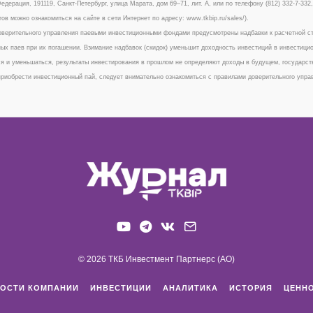
едерация, 191119, Санкт-Петербург, улица Марата, дом 69–71, лит. А, или по телефону (812) 332-7-33
тов можно ознакомиться на сайте в сети Интернет по адресу: www.tkbip.ru/sales/).
верительного управления паевыми инвестиционными фондами предусмотрены надбавки к расчетной сто
ых паев при их погашении. Взимание надбавок (скидок) уменьшит доходность инвестиций в инвестици
я и уменьшаться, результаты инвестирования в прошлом не определяют доходы в будущем, государст
риобрести инвестиционный пай, следует внимательно ознакомиться с правилами доверительного упр
© 2026 ТКБ Инвестмент Партнерс (АО)
ОСТИ КОМПАНИИ
ИНВЕСТИЦИИ
АНАЛИТИКА
ИСТОРИЯ
ЦЕНН