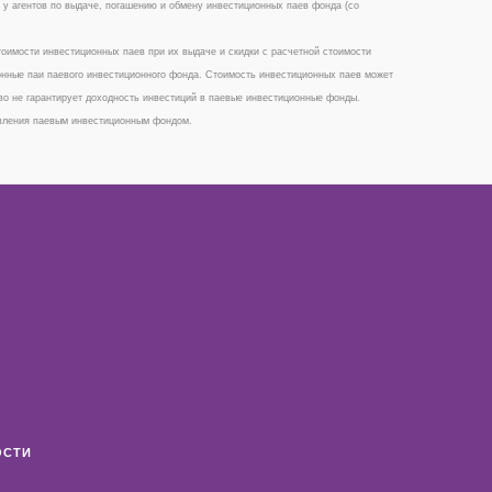
2, у агентов по выдаче, погашению и обмену инвестиционных паев фонда (со
имости инвестиционных паев при их выдаче и скидки с расчетной стоимости
онные паи паевого инвестиционного фонда. Стоимость инвестиционных паев может
во не гарантирует доходность инвестиций в паевые инвестиционные фонды.
авления паевым инвестиционным фондом.
ОСТИ