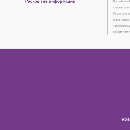
Раскрытие информации
Российская Ф
списком аген
Правилами до
инвестиционн
увеличиватьс
Прежде чем п
НОВ