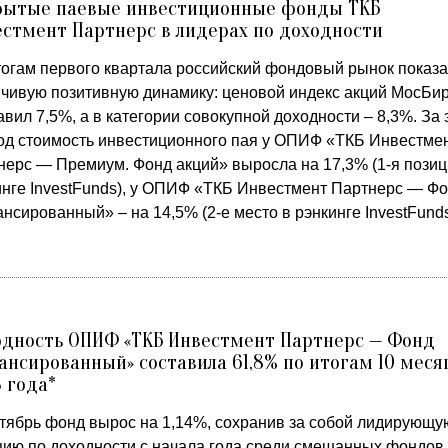
рытые паевые инвестиционные фонды ТКБ
стмент Партнерс в лидерах по доходности
тогам первого квартала российский фондовый рынок показ
йчивую позитивную динамику: ценовой индекс акций МосБи
вил 7,5%, а в категории совокупной доходности – 8,3%. За 
од стоимость инвестиционного пая у ОПИФ «ТКБ Инвестме
нерс — Премиум. Фонд акций» выросла на 17,3% (1-я позиц
инге InvestFunds), у ОПИФ «ТКБ Инвестмент Партнерс — Ф
нсированный» – на 14,5% (2-е место в рэнкинге InvestFunds
одность ОПИФ «ТКБ Инвестмент Партнерс — Фонд
ансированный» составила 61,8% по итогам 10 меся
 года*
ктябрь фонд вырос на 1,14%, сохранив за собой лидирующу
цию по доходности с начала года среди смешанных фондов