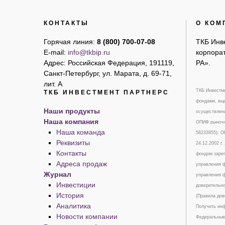
КОНТАКТЫ
О КОМ
Горячая линия:
8 (800) 700-07-08
ТКБ Инв
E-mail:
info@tkbip.ru
корпорат
Адрес: Российская Федерация, 191119,
РА».
Санкт-Петербург, ул. Марата, д. 69-71,
лит. А
ТКБ Инвестме
ТКБ ИНВЕСТМЕНТ ПАРТНЕРС
фондами, выд
Наши продукты
осуществлени
Наша компания
ОПИФ рыночны
Наша команда
58233855); 
Реквизиты
24.12.2002 г
Контакты
фондом зарег
Адреса продаж
управления ф
Журнал
управления ф
Инвестиции
доверительно
История
(Правила дов
Аналитика
Получить инф
Новости компании
Федеральным 