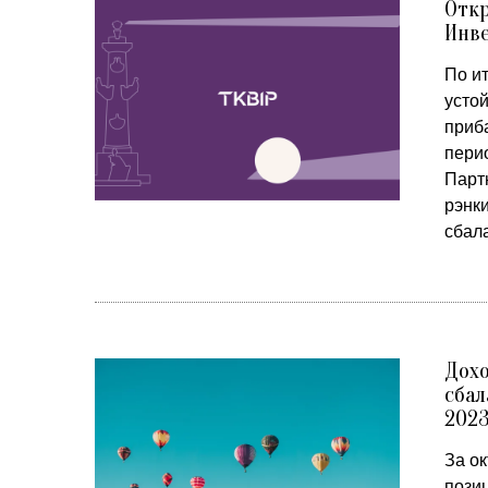
Отк
Инве
По и
усто
приба
пери
Парт
рэнк
сбала
Дох
сбал
2023
За о
пози