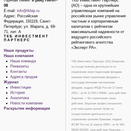
Горячая линия:
8 (800) 700-07-
ТКБ Инвестмент Партнерс
08
(АО) – одна из крупнейших
E-mail:
info@tkbip.ru
управляющих компаний на
Адрес: Российская
российском рынке управления
Федерация, 191119, Санкт-
частным и корпоративным
Петербург, ул. Марата, д. 69-
капиталом с рейтингом
71, лит. А
максимальной надежности от
ТКБ ИНВЕСТМЕНТ
ведущего российского
ПАРТНЕРС
рейтингового агентства
«Эксперт РА».
Наши продукты
Наша компания
Наша команда
ТКБ Инвестмент Партнерс (АО) (Лицензия
Реквизиты
на осуществление деятельности по
Контакты
управлению инвестиционными фондами,
Адреса продаж
паевыми инвестиционными фондами и
Журнал
негосударственными пенсионными
Инвестиции
фондами, выдана ФКЦБ России 17 июня
История
2002 г. за № 21-000-1-00069, срок действия
Аналитика
Лицензии — без ограничения срока
Новости компании
действия; Лицензия профессионального
Раскрытие информации
участника рынка ценных бумаг на
осуществление деятельности по
управлению ценными бумагами, выдана
ФСФР России 11 апреля 2006 г. за № 040-
09042-001000, срок действия Лицензии —