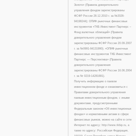
Золото» (Правила доверительного
управления фондом зарегистрированы
ФСФР России 28.12.2010 г. за №2026-
94198244); ОПИФ рыночных финансовых
инструментов «ТКБ Инвестмент Партнерс –
Фонд валютных облигаций» (Правила
доверительного управления фондом
зарегистрированы ФСФР России 20.09.2007
г. за №0991-94131990); «ОПИФ рыночных
финансовых инструментов ТКБ Инвестмент
Партнерс — Перспектива» (Правила
доверительного управления
зарегистрированы ФСФР России 16.06.2004
г. за № 0219-14281681).
Получить информацию о паевом
инвестиционном фонде и ознакомиться с
Правилами доверительного управления
паевым инвестиционным фондом, с иными
документами, предусмотренными
Федеральным законом «Об инвестиционных
фондах» и нормативными актами в сфере
финансовых рынков, можно на сайте в сети
Интернет по адресу: http://www.tkbip.ru, а
также по адресу: Российская Федерация,
191119, Санкт-Петербург, улица Марата,