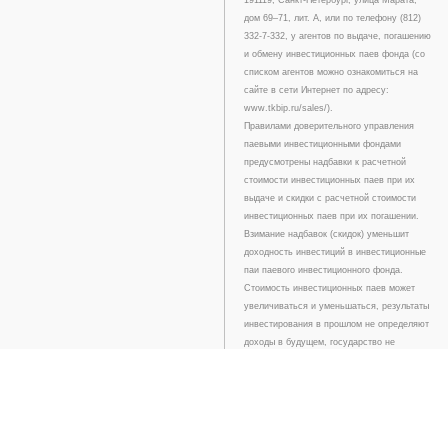
дом 69–71, лит. А, или по телефону (812)
332-7-332, у агентов по выдаче, погашению
и обмену инвестиционных паев фонда (со
списком агентов можно ознакомиться на
сайте в сети Интернет по адресу:
www.tkbip.ru/sales/).
Правилами доверительного управления
паевыми инвестиционными фондами
предусмотрены надбавки к расчетной
стоимости инвестиционных паев при их
выдаче и скидки с расчетной стоимости
инвестиционных паев при их погашении.
Взимание надбавок (скидок) уменьшит
доходность инвестиций в инвестиционные
паи паевого инвестиционного фонда.
Стоимость инвестиционных паев может
увеличиваться и уменьшаться, результаты
инвестирования в прошлом не определяют
доходы в будущем, государство не
гарантирует доходность инвестиций в
паевые инвестиционные фонды. Прежде
чем приобрести инвестиционный пай,
следует внимательно ознакомиться с
правилами доверительного управления