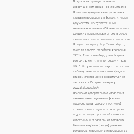
Получить информацию о паевом
инвестиционном фонде и ознакомиться с
Правилами доверительного управления
паевым инвестиционным фондом, с иными
документами, предусмотренными
Федеральным законом «Об инвестиционных
фондах» и нормативными актами в сфере
финансовых рынков, можно на сайте в сети
Интернет по адресу: http://www.tkbip.ru, а
также по адресу: Российская Федерация,
191119, Санкт-Петербург, улица Марата,
дом 69–71, лит. А, или по телефону (812)
332-7-332, у агентов по выдаче, погашению
и обмену инвестиционных паев фонда (со
списком агентов можно ознакомиться на
сайте в сети Интернет по адресу:
www.tkbip.ru/sales/).
Правилами доверительного управления
паевыми инвестиционными фондами
предусмотрены надбавки к расчетной
стоимости инвестиционных паев при их
выдаче и скидки с расчетной стоимости
инвестиционных паев при их погашении.
Взимание надбавок (скидок) уменьшит
доходность инвестиций в инвестиционные