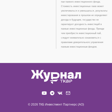
паи паевого инвестиционного фонда.
Стоимость инвестиционных паев может
увеличиваться и уменьшаться, результаты
инвестирования в прошлом не определяют
доходы в будущем, государство не
гарантирует доходность инвестиций в
паевые инвестиционные фонды. Прежде
чем приобрести инвестиционный пай,
следует внимательно ознакомиться с
правилами доверительного управления
паевым инвестиционным фондом.
© 2026 ТКБ Инвестмент Партнерс (АО)