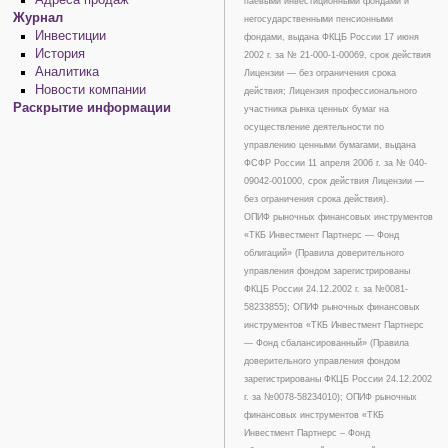
Адреса продаж
паевыми инвестиционными фондами и
Журнал
негосударственными пенсионными
Инвестиции
фондами, выдана ФКЦБ России 17 июня
История
2002 г. за № 21-000-1-00069, срок действия
Аналитика
Лицензии — без ограничения срока
Новости компании
действия; Лицензия профессионального
Раскрытие информации
участника рынка ценных бумаг на
осуществление деятельности по
управлению ценными бумагами, выдана
ФСФР России 11 апреля 2006 г. за № 040-
09042-001000, срок действия Лицензии —
без ограничения срока действия).
ОПИФ рыночных финансовых инструментов
«ТКБ Инвестмент Партнерс — Фонд
облигаций» (Правила доверительного
управления фондом зарегистрированы
ФКЦБ России 24.12.2002 г. за №0081-
58233855); ОПИФ рыночных финансовых
инструментов «ТКБ Инвестмент Партнерс
— Фонд сбалансированный» (Правила
доверительного управления фондом
зарегистрированы ФКЦБ России 24.12.2002
г. за №0078-58234010); ОПИФ рыночных
финансовых инструментов «ТКБ
Инвестмент Партнерс – Фонд