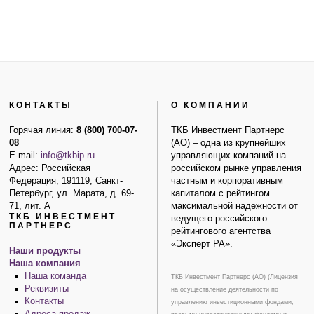
КОНТАКТЫ
О КОМПАНИИ
Горячая линия:
8 (800) 700-07-
ТКБ Инвестмент Партнерс
08
(АО) – одна из крупнейших
E-mail:
info@tkbip.ru
управляющих компаний на
Адрес: Российская
российском рынке управления
Федерация, 191119, Санкт-
частным и корпоративным
Петербург, ул. Марата, д. 69-
капиталом с рейтингом
71, лит. А
максимальной надежности от
ТКБ ИНВЕСТМЕНТ
ведущего российского
ПАРТНЕРС
рейтингового агентства
«Эксперт РА».
Наши продукты
Наша компания
Наша команда
ТКБ Инвестмент Партнерс (АО) (Лицензия
Реквизиты
на осуществление деятельности по
Контакты
управлению инвестиционными фондами,