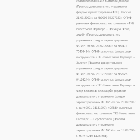
сбалансированный с выплатой дохода»
(Правила доверительного управления
фондом зарегистрированы ФКЦБ России
21.03.2003 г. за №0096-58227323); ОПИФ
рыночных финансовых инструментов «ТКБ
Инвестмент Партнерс – Премиум. Фонд
акций» (Правила доверительного
управления фондом зарегистрированы
ФСФР России 28.02.2006 г. за №0478-
75408434); ОПИФ рыночных финансовых
инструментов «ТКБ Инвестмент Партнерс –
Золото» (Правила доверительного
управления фондом зарегистрированы
ФСФР России 28.12.2010 г. за №2026-
94198244); ОПИФ рыночных финансовых
инструментов «ТКБ Инвестмент Партнерс –
Фонд валютных облигаций» (Правила
доверительного управления фондом
зарегистрированы ФСФР России 20.09.2007
г. за №0991-94131990); «ОПИФ рыночных
финансовых инструментов ТКБ Инвестмент
Партнерс — Перспектива» (Правила
доверительного управления
зарегистрированы ФСФР России 16.06.2004
г. за № 0219-14281681).