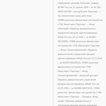
управлению ценными бумагами, выдана
ФСФР России 11 апреля 2006 г. за № 040-
09042-001000, срок действия Лицензии —
без ограничения срока действия).
ОПИФ рыночных финансовых инструментов
«ТКБ Инвестмент Партнерс — Фонд
облигаций» (Правила доверительного
управления фондом зарегистрированы
ФКЦБ России 24.12.2002 г. за №0081-
58233855); ОПИФ рыночных финансовых
инструментов «ТКБ Инвестмент Партнерс
— Фонд сбалансированный» (Правила
доверительного управления фондом
зарегистрированы ФКЦБ России 24.12.2002
г. за №0078-58234010); ОПИФ рыночных
финансовых инструментов «ТКБ
Инвестмент Партнерс – Фонд
сбалансированный с выплатой дохода»
(Правила доверительного управления
фондом зарегистрированы ФКЦБ России
21.03.2003 г. за №0096-58227323); ОПИФ
рыночных финансовых инструментов «ТКБ
Инвестмент Партнерс – Премиум. Фонд
акций» (Правила доверительного
управления фондом зарегистрированы