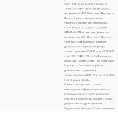
ФСФР России 28.02.2006 г. за №0478-
75408434); ОПИФ рыночных финансовых
инструментов «ТКБ Инвестмент Партнерс –
Золото» (Правила доверительного
управления фондом зарегистрированы
ФСФР России 28.12.2010 г. за №2026-
94198244); ОПИФ рыночных финансовых
инструментов «ТКБ Инвестмент Партнерс –
Фонд валютных облигаций» (Правила
доверительного управления фондом
зарегистрированы ФСФР России 20.09.2007
г. за №0991-94131990); «ОПИФ рыночных
финансовых инструментов ТКБ Инвестмент
Партнерс — Перспектива» (Правила
доверительного управления
зарегистрированы ФСФР России 16.06.2004
г. за № 0219-14281681).
Получить информацию о паевом
инвестиционном фонде и ознакомиться с
Правилами доверительного управления
паевым инвестиционным фондом, с иными
документами, предусмотренными
Федеральным законом «Об инвестиционных
фондах» и нормативными актами в сфере
финансовых рынков, можно на сайте в сети