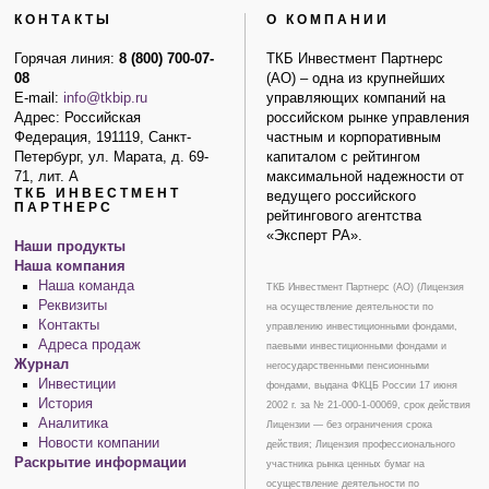
КОНТАКТЫ
О КОМПАНИИ
Горячая линия:
8 (800) 700-07-
ТКБ Инвестмент Партнерс
08
(АО) – одна из крупнейших
E-mail:
info@tkbip.ru
управляющих компаний на
Адрес: Российская
российском рынке управления
Федерация, 191119, Санкт-
частным и корпоративным
Петербург, ул. Марата, д. 69-
капиталом с рейтингом
71, лит. А
максимальной надежности от
ТКБ ИНВЕСТМЕНТ
ведущего российского
ПАРТНЕРС
рейтингового агентства
«Эксперт РА».
Наши продукты
Наша компания
Наша команда
ТКБ Инвестмент Партнерс (АО) (Лицензия
Реквизиты
на осуществление деятельности по
Контакты
управлению инвестиционными фондами,
Адреса продаж
паевыми инвестиционными фондами и
Журнал
негосударственными пенсионными
Инвестиции
фондами, выдана ФКЦБ России 17 июня
История
2002 г. за № 21-000-1-00069, срок действия
Аналитика
Лицензии — без ограничения срока
Новости компании
действия; Лицензия профессионального
Раскрытие информации
участника рынка ценных бумаг на
осуществление деятельности по