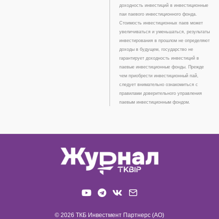
доходность инвестиций в инвестиционные
паи паевого инвестиционного фонда.
Стоимость инвестиционных паев может
увеличиваться и уменьшаться, результаты
инвестирования в прошлом не определяют
доходы в будущем, государство не
гарантирует доходность инвестиций в
паевые инвестиционные фонды. Прежде
чем приобрести инвестиционный пай,
следует внимательно ознакомиться с
правилами доверительного управления
паевым инвестиционным фондом.
© 2026 ТКБ Инвестмент Партнерс (АО)