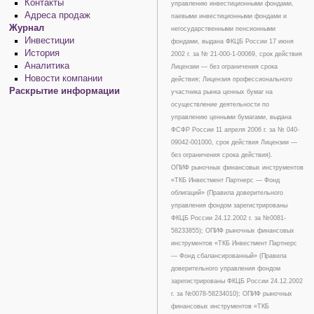
Контакты
управлению инвестиционными фондами,
Адреса продаж
паевыми инвестиционными фондами и
Журнал
негосударственными пенсионными
Инвестиции
фондами, выдана ФКЦБ России 17 июня
История
2002 г. за № 21-000-1-00069, срок действия
Аналитика
Лицензии — без ограничения срока
Новости компании
действия; Лицензия профессионального
Раскрытие информации
участника рынка ценных бумаг на
осуществление деятельности по
управлению ценными бумагами, выдана
ФСФР России 11 апреля 2006 г. за № 040-
09042-001000, срок действия Лицензии —
без ограничения срока действия).
ОПИФ рыночных финансовых инструментов
«ТКБ Инвестмент Партнерс — Фонд
облигаций» (Правила доверительного
управления фондом зарегистрированы
ФКЦБ России 24.12.2002 г. за №0081-
58233855); ОПИФ рыночных финансовых
инструментов «ТКБ Инвестмент Партнерс
— Фонд сбалансированный» (Правила
доверительного управления фондом
зарегистрированы ФКЦБ России 24.12.2002
г. за №0078-58234010); ОПИФ рыночных
финансовых инструментов «ТКБ