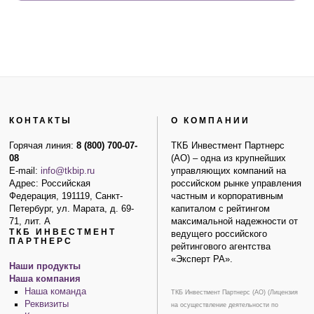
КОНТАКТЫ
О КОМПАНИИ
Горячая линия:
8 (800) 700-07-
ТКБ Инвестмент Партнерс
08
(АО) – одна из крупнейших
E-mail:
info@tkbip.ru
управляющих компаний на
Адрес: Российская
российском рынке управления
Федерация, 191119, Санкт-
частным и корпоративным
Петербург, ул. Марата, д. 69-
капиталом с рейтингом
71, лит. А
максимальной надежности от
ТКБ ИНВЕСТМЕНТ
ведущего российского
ПАРТНЕРС
рейтингового агентства
«Эксперт РА».
Наши продукты
Наша компания
Наша команда
ТКБ Инвестмент Партнерс (АО) (Лицензия
Реквизиты
на осуществление деятельности по