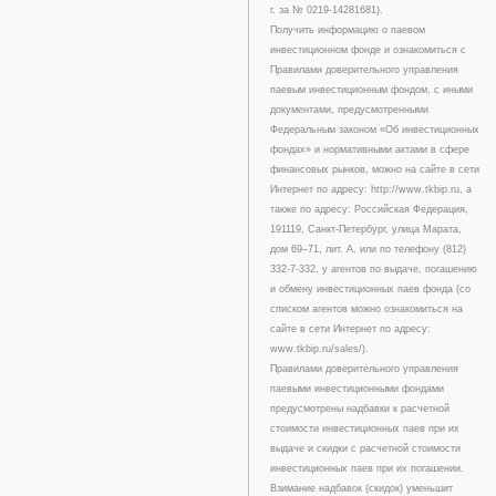
г. за № 0219-14281681).
Получить информацию о паевом
инвестиционном фонде и ознакомиться с
Правилами доверительного управления
паевым инвестиционным фондом, с иными
документами, предусмотренными
Федеральным законом «Об инвестиционных
фондах» и нормативными актами в сфере
финансовых рынков, можно на сайте в сети
Интернет по адресу: http://www.tkbip.ru, а
также по адресу: Российская Федерация,
191119, Санкт-Петербург, улица Марата,
дом 69–71, лит. А, или по телефону (812)
332-7-332, у агентов по выдаче, погашению
и обмену инвестиционных паев фонда (со
списком агентов можно ознакомиться на
сайте в сети Интернет по адресу:
www.tkbip.ru/sales/).
Правилами доверительного управления
паевыми инвестиционными фондами
предусмотрены надбавки к расчетной
стоимости инвестиционных паев при их
выдаче и скидки с расчетной стоимости
инвестиционных паев при их погашении.
Взимание надбавок (скидок) уменьшит