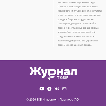
паи паевого инвестиционного фонда.
Стоимость инвестиционных паев может
увеличиваться и уменьшаться, результаты
инвестирования в прошлом не определяют
доходы в будущем, государство не
гарантирует доходность инвестиций в
паевые инвестиционные фонды. Прежде
чем приобрести инвестиционный пай,
следует внимательно ознакомиться с
правилами доверительного управления
паевым инвестиционным фондом.
© 2026 ТКБ Инвестмент Партнерс (АО)