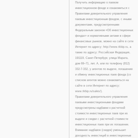
Получить информацию о паевом
инвестиционном фонде и ознакомиться с
Правилами доверительного управления
паевым инвестиционным фондом, с иными
документами, предусмотренными
Федеральным законом «Об инвестиционных
фондах» и нормативными актами в сфере
финансовых рынков, можно на сайте в сети
Интернет по адресу: http://www.tkbip.ru, а
также по адресу: Российская Федерация,
191119, Санкт-Петербург, улица Марата,
дом 69–71, лит. А, или по телефону (812)
332-7-332, у агентов по выдаче, погашению
и обмену инвестиционных паев фонда (со
списком агентов можно ознакомиться на
сайте в сети Интернет по адресу:
www.tkbip.ru/sales/).
Правилами доверительного управления
паевыми инвестиционными фондами
предусмотрены надбавки к расчетной
стоимости инвестиционных паев при их
выдаче и скидки с расчетной стоимости
инвестиционных паев при их погашении.
Взимание надбавок (скидок) уменьшит
доходность инвестиций в инвестиционные