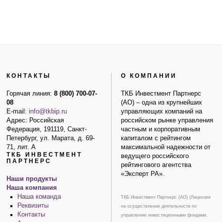
КОНТАКТЫ
О КОМПАНИИ
Горячая линия:
8 (800) 700-07-
ТКБ Инвестмент Партнерс
08
(АО) – одна из крупнейших
E-mail:
info@tkbip.ru
управляющих компаний на
Адрес: Российская
российском рынке управления
Федерация, 191119, Санкт-
частным и корпоративным
Петербург, ул. Марата, д. 69-
капиталом с рейтингом
71, лит. А
максимальной надежности от
ТКБ ИНВЕСТМЕНТ
ведущего российского
ПАРТНЕРС
рейтингового агентства
«Эксперт РА».
Наши продукты
Наша компания
Наша команда
ТКБ Инвестмент Партнерс (АО) (Лицензия
Реквизиты
на осуществление деятельности по
Контакты
управлению инвестиционными фондами,