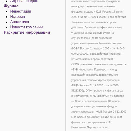
Адреса продаж
паевыми инвестиционными фондами и
Журнал
негосударственными пенсионными
Инвестиции
фондами, выдана ФКЦБ России 17 июня
История
2002 г. за № 21-000-1-00069, срок действия
Аналитика
Лицензии — без ограничения срока
Новости компании
действия; Лицензия профессионального
Раскрытие информации
участника рынка ценных бумаг на
осуществление деятельности по
управлению ценными бумагами, выдана
ФСФР России 11 апреля 2006 г. за № 040-
09042-001000, срок действия Лицензии —
без ограничения срока действия).
ОПИФ рыночных финансовых инструментов
«ТКБ Инвестмент Партнерс — Фонд
облигаций» (Правила доверительного
управления фондом зарегистрированы
ФКЦБ России 24.12.2002 г. за №0081-
58233855); ОПИФ рыночных финансовых
инструментов «ТКБ Инвестмент Партнерс
— Фонд сбалансированный» (Правила
доверительного управления фондом
зарегистрированы ФКЦБ России 24.12.2002
г. за №0078-58234010); ОПИФ рыночных
финансовых инструментов «ТКБ
Инвестмент Партнерс – Фонд