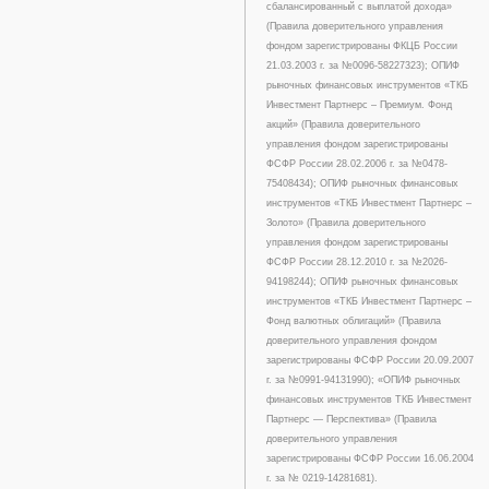
сбалансированный с выплатой дохода»
(Правила доверительного управления
фондом зарегистрированы ФКЦБ России
21.03.2003 г. за №0096-58227323); ОПИФ
рыночных финансовых инструментов «ТКБ
Инвестмент Партнерс – Премиум. Фонд
акций» (Правила доверительного
управления фондом зарегистрированы
ФСФР России 28.02.2006 г. за №0478-
75408434); ОПИФ рыночных финансовых
инструментов «ТКБ Инвестмент Партнерс –
Золото» (Правила доверительного
управления фондом зарегистрированы
ФСФР России 28.12.2010 г. за №2026-
94198244); ОПИФ рыночных финансовых
инструментов «ТКБ Инвестмент Партнерс –
Фонд валютных облигаций» (Правила
доверительного управления фондом
зарегистрированы ФСФР России 20.09.2007
г. за №0991-94131990); «ОПИФ рыночных
финансовых инструментов ТКБ Инвестмент
Партнерс — Перспектива» (Правила
доверительного управления
зарегистрированы ФСФР России 16.06.2004
г. за № 0219-14281681).