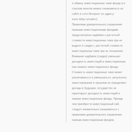
и обмену инвестиционных паев фонда (со
списком агентов можно ознакомиться на
сайте в сети Интернет по адресу:
www.tkbip.ru/sales/).
Правилами доверительного управления
паевыми инвестиционными фондами
предусмотрены надбавки к расчетной
стоимости инвестиционных паев при их
выдаче и скидки с расчетной стоимости
инвестиционных паев при их погашении.
Взимание надбавок (скидок) уменьшит
доходность инвестиций в инвестиционные
паи паевого инвестиционного фонда.
Стоимость инвестиционных паев может
увеличиваться и уменьшаться, результаты
инвестирования в прошлом не определяют
доходы в будущем, государство не
гарантирует доходность инвестиций в
паевые инвестиционные фонды. Прежде
чем приобрести инвестиционный пай,
следует внимательно ознакомиться с
правилами доверительного управления
паевым инвестиционным фондом.