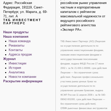
Адрес: Российская
российском рынке управления
Федерация, 191119, Санкт-
частным и корпоративным
Петербург, ул. Марата, д. 69-
капиталом с рейтингом
71, лит. А
максимальной надежности от
ТКБ ИНВЕСТМЕНТ
ведущего российского
ПАРТНЕРС
рейтингового агентства
«Эксперт РА».
Наши продукты
Наша компания
Наша команда
ТКБ Инвестмент Партнерс (АО) (Лицензия
Реквизиты
на осуществление деятельности по
Контакты
управлению инвестиционными фондами,
Адреса продаж
паевыми инвестиционными фондами и
Журнал
негосударственными пенсионными
Инвестиции
фондами, выдана ФКЦБ России 17 июня
История
2002 г. за № 21-000-1-00069, срок действия
Аналитика
Лицензии — без ограничения срока
Новости компании
действия; Лицензия профессионального
Раскрытие информации
участника рынка ценных бумаг на
осуществление деятельности по
управлению ценными бумагами, выдана
ФСФР России 11 апреля 2006 г. за № 040-
09042-001000, срок действия Лицензии —
без ограничения срока действия).
ОПИФ рыночных финансовых инструментов