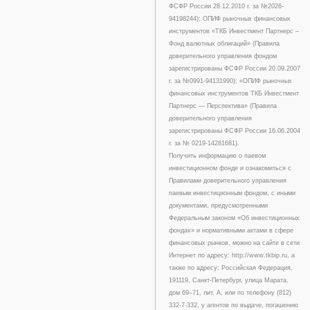
ФСФР России 28.12.2010 г. за №2026-
94198244); ОПИФ рыночных финансовых
инструментов «ТКБ Инвестмент Партнерс –
Фонд валютных облигаций» (Правила
доверительного управления фондом
зарегистрированы ФСФР России 20.09.2007
г. за №0991-94131990); «ОПИФ рыночных
финансовых инструментов ТКБ Инвестмент
Партнерс — Перспектива» (Правила
доверительного управления
зарегистрированы ФСФР России 16.06.2004
г. за № 0219-14281681).
Получить информацию о паевом
инвестиционном фонде и ознакомиться с
Правилами доверительного управления
паевым инвестиционным фондом, с иными
документами, предусмотренными
Федеральным законом «Об инвестиционных
фондах» и нормативными актами в сфере
финансовых рынков, можно на сайте в сети
Интернет по адресу: http://www.tkbip.ru, а
также по адресу: Российская Федерация,
191119, Санкт-Петербург, улица Марата,
дом 69–71, лит. А, или по телефону (812)
332-7-332, у агентов по выдаче, погашению