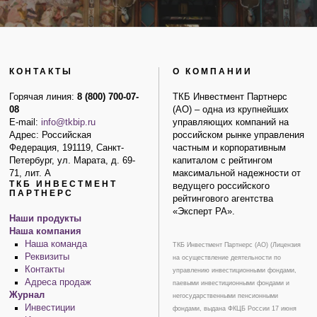
КОНТАКТЫ
О КОМПАНИИ
Горячая линия:
8 (800) 700-07-
ТКБ Инвестмент Партнерс
08
(АО) – одна из крупнейших
E-mail:
info@tkbip.ru
управляющих компаний на
Адрес: Российская
российском рынке управления
Федерация, 191119, Санкт-
частным и корпоративным
Петербург, ул. Марата, д. 69-
капиталом с рейтингом
71, лит. А
максимальной надежности от
ТКБ ИНВЕСТМЕНТ
ведущего российского
ПАРТНЕРС
рейтингового агентства
«Эксперт РА».
Наши продукты
Наша компания
Наша команда
ТКБ Инвестмент Партнерс (АО) (Лицензия
Реквизиты
на осуществление деятельности по
Контакты
управлению инвестиционными фондами,
Адреса продаж
паевыми инвестиционными фондами и
Журнал
негосударственными пенсионными
Инвестиции
фондами, выдана ФКЦБ России 17 июня