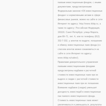
паевым инвестиционным фондом, с иными
документами, предусмотренными
Федеральным законом «Об инвестиционных
фондах» и нормативными актами в сфере
финансовых рынков, можно на сайте в сети
Интернет по адресу: http://www.tkbip.ru, а
также по адресу: Российская Федерация,
191119, Санкт-Петербург, улица Марата,
дом 69–71, лит. А, или по телефону (812)
332-7-332, у агентов по выдаче, погашению
и обмену инвестиционных паев фонда (со
списком агентов можно ознакомиться на
сайте в сети Интернет по адресу:
www.tkbip.ru/sales/).
Правилами доверительного управления
паевыми инвестиционными фондами
предусмотрены надбавки к расчетной
стоимости инвестиционных паев при их
выдаче и скидки с расчетной стоимости
инвестиционных паев при их погашении.
Взимание надбавок (скидок) уменьшит
доходность инвестиций в инвестиционные
паи паевого инвестиционного фонда.
Стоимость инвестиционных паев может
увеличиваться и уменьшаться, результаты