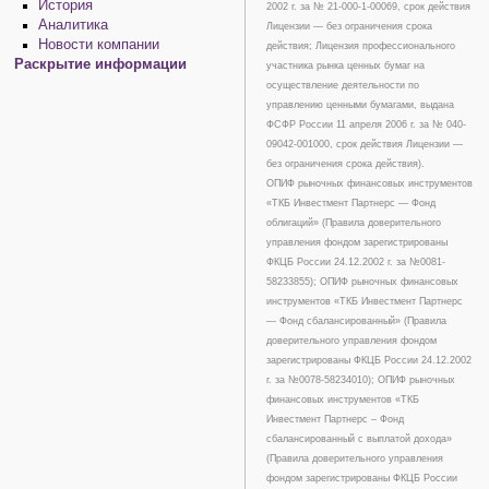
История
2002 г. за № 21-000-1-00069, срок действия
Аналитика
Лицензии — без ограничения срока
Новости компании
действия; Лицензия профессионального
Раскрытие информации
участника рынка ценных бумаг на
осуществление деятельности по
управлению ценными бумагами, выдана
ФСФР России 11 апреля 2006 г. за № 040-
09042-001000, срок действия Лицензии —
без ограничения срока действия).
ОПИФ рыночных финансовых инструментов
«ТКБ Инвестмент Партнерс — Фонд
облигаций» (Правила доверительного
управления фондом зарегистрированы
ФКЦБ России 24.12.2002 г. за №0081-
58233855); ОПИФ рыночных финансовых
инструментов «ТКБ Инвестмент Партнерс
— Фонд сбалансированный» (Правила
доверительного управления фондом
зарегистрированы ФКЦБ России 24.12.2002
г. за №0078-58234010); ОПИФ рыночных
финансовых инструментов «ТКБ
Инвестмент Партнерс – Фонд
сбалансированный с выплатой дохода»
(Правила доверительного управления
фондом зарегистрированы ФКЦБ России