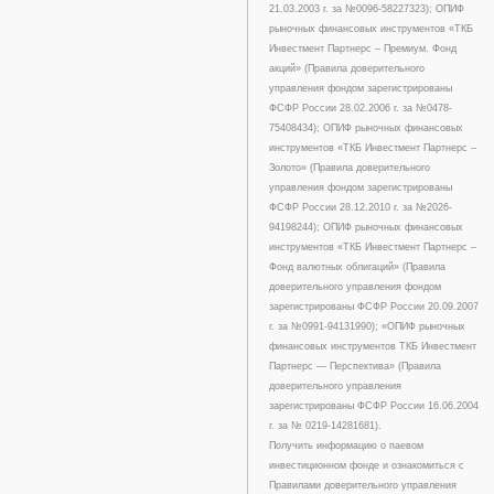
21.03.2003 г. за №0096-58227323); ОПИФ
рыночных финансовых инструментов «ТКБ
Инвестмент Партнерс – Премиум. Фонд
акций» (Правила доверительного
управления фондом зарегистрированы
ФСФР России 28.02.2006 г. за №0478-
75408434); ОПИФ рыночных финансовых
инструментов «ТКБ Инвестмент Партнерс –
Золото» (Правила доверительного
управления фондом зарегистрированы
ФСФР России 28.12.2010 г. за №2026-
94198244); ОПИФ рыночных финансовых
инструментов «ТКБ Инвестмент Партнерс –
Фонд валютных облигаций» (Правила
доверительного управления фондом
зарегистрированы ФСФР России 20.09.2007
г. за №0991-94131990); «ОПИФ рыночных
финансовых инструментов ТКБ Инвестмент
Партнерс — Перспектива» (Правила
доверительного управления
зарегистрированы ФСФР России 16.06.2004
г. за № 0219-14281681).
Получить информацию о паевом
инвестиционном фонде и ознакомиться с
Правилами доверительного управления