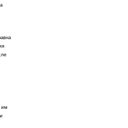
та
равна
ия
сле
и им
ми