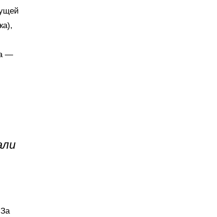
кущей
ка),
да —
али
 За