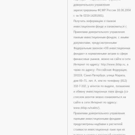
доверительного управления
зарегистрированы ФСФР России 16.06.2004
г. за № 0219-14281681).
Получить информацию о паевом
инвестиционном фонде и ознакомиться с
Правилами доверительного управления
паевым инвестиционным фондом, с иными
документами, предусмотренными
Федеральным законом «Об инвестиционных
фондах» и нормативными актами в сфере
финансовых рынков, можно на сайте в сети
Интернет по адресу: http://www.tkbip.ru, а
также по адресу: Российская Федерация,
191119, Санкт-Петербург, улица Марата,
дом 69–71, лит. А, или по телефону (812)
332-7-332, у агентов по выдаче, погашению
и обмену инвестиционных паев фонда (со
списком агентов можно ознакомиться на
сайте в сети Интернет по адресу:
www.tkbip.ru/sales/).
Правилами доверительного управления
паевыми инвестиционными фондами
предусмотрены надбавки к расчетной
стоимости инвестиционных паев при их
выдаче и скидки с расчетной стоимости