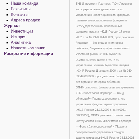
Наша команда
ТКБ Инвестмент Партнерс (АО) (Лицензия
Реквизиты
на осуществление деятельности по
Контакты
управлению инвестиционными фондами,
Адреса продаж
паевыми инвестиционными фондами и
Журнал
негосударственными пенсионными
Инвестиции
фондами, выдана ФКЦБ России 17 июня
История
2002 г. за № 21-000-1-00069, срок действия
Аналитика
Лицензии — без ограничения срока
Новости компании
действия; Лицензия профессионального
Раскрытие информации
участника рынка ценных бумаг на
осуществление деятельности по
управлению ценными бумагами, выдана
ФСФР России 11 апреля 2006 г. за № 040-
09042-001000, срок действия Лицензии —
без ограничения срока действия).
ОПИФ рыночных финансовых инструментов
«ТКБ Инвестмент Партнерс — Фонд
облигаций» (Правила доверительного
управления фондом зарегистрированы
ФКЦБ России 24.12.2002 г. за №0081-
58233855); ОПИФ рыночных финансовых
инструментов «ТКБ Инвестмент Партнерс
— Фонд сбалансированный» (Правила
доверительного управления фондом
зарегистрированы ФКЦБ России 24.12.2002