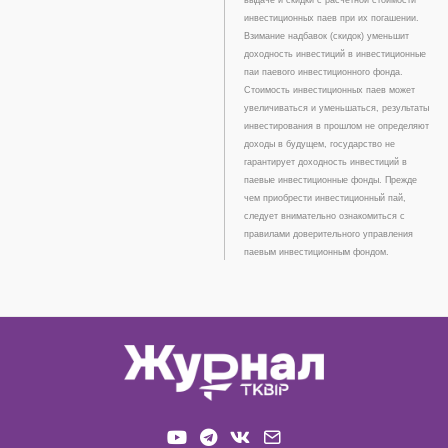
инвестиционных паев при их погашении.
Взимание надбавок (скидок) уменьшит
доходность инвестиций в инвестиционные
паи паевого инвестиционного фонда.
Стоимость инвестиционных паев может
увеличиваться и уменьшаться, результаты
инвестирования в прошлом не определяют
доходы в будущем, государство не
гарантирует доходность инвестиций в
паевые инвестиционные фонды. Прежде
чем приобрести инвестиционный пай,
следует внимательно ознакомиться с
правилами доверительного управления
паевым инвестиционным фондом.