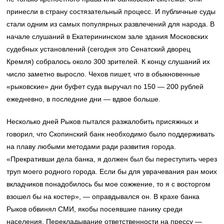
принесли в страну состязательный процесс. И публичные суды
стали одним из самых популярных развлечений для народа. В
начале слушаний в Екатерининском зале здания Московских
судебных установлений (сегодня это Сенатский дворец
Кремля) собралось около 300 зрителей. К концу слушаний их
число заметно выросло. Чехов пишет, что в обыкновенные
«рыковские» дни буфет суда выручал по 150 — 200 рублей
ежедневно, в последние дни — вдвое больше.
Несколько дней Рыков пытался разжалобить присяжных и
говорил, что Скопинский банк необходимо было поддерживать
на плаву любыми методами ради развития города.
«Прекративши дела банка, я должен был бы переступить через
труп моего родного города. Если бы для уврачевания ран моих
вкладчиков понадобилось бы мое сожжение, то я с восторгом
взошел бы на костер», — оправдывался он. В крахе банка
Рыков обвинял СМИ, якобы посеявшие панику среди
населения. Перекладывание ответственности на прессу —