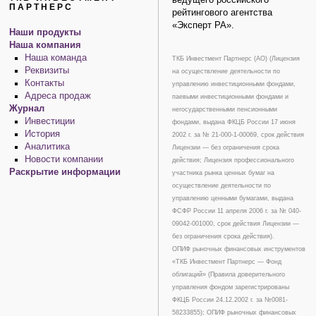
ПАРТНЕРС
рейтингового агентства
«Эксперт РА».
Наши продукты
Наша компания
Наша команда
ТКБ Инвестмент Партнерс (АО) (Лицензия
Реквизиты
на осуществление деятельности по
Контакты
управлению инвестиционными фондами,
Адреса продаж
паевыми инвестиционными фондами и
Журнал
негосударственными пенсионными
Инвестиции
фондами, выдана ФКЦБ России 17 июня
История
2002 г. за № 21-000-1-00069, срок действия
Аналитика
Лицензии — без ограничения срока
Новости компании
действия; Лицензия профессионального
Раскрытие информации
участника рынка ценных бумаг на
осуществление деятельности по
управлению ценными бумагами, выдана
ФСФР России 11 апреля 2006 г. за № 040-
09042-001000, срок действия Лицензии —
без ограничения срока действия).
ОПИФ рыночных финансовых инструментов
«ТКБ Инвестмент Партнерс — Фонд
облигаций» (Правила доверительного
управления фондом зарегистрированы
ФКЦБ России 24.12.2002 г. за №0081-
58233855); ОПИФ рыночных финансовых