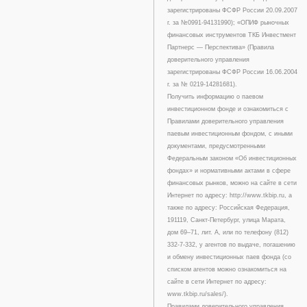
зарегистрированы ФСФР России 20.09.2007
г. за №0991-94131990); «ОПИФ рыночных
финансовых инструментов ТКБ Инвестмент
Партнерс — Перспектива» (Правила
доверительного управления
зарегистрированы ФСФР России 16.06.2004
г. за № 0219-14281681).
Получить информацию о паевом
инвестиционном фонде и ознакомиться с
Правилами доверительного управления
паевым инвестиционным фондом, с иными
документами, предусмотренными
Федеральным законом «Об инвестиционных
фондах» и нормативными актами в сфере
финансовых рынков, можно на сайте в сети
Интернет по адресу: http://www.tkbip.ru, а
также по адресу: Российская Федерация,
191119, Санкт-Петербург, улица Марата,
дом 69–71, лит. А, или по телефону (812)
332-7-332, у агентов по выдаче, погашению
и обмену инвестиционных паев фонда (со
списком агентов можно ознакомиться на
сайте в сети Интернет по адресу:
www.tkbip.ru/sales/).
Правилами доверительного управления