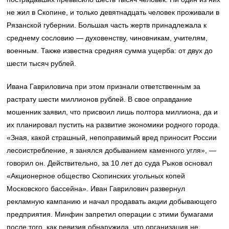
не жил в Скопине, и только девятнадцать человек проживали в
Рязанской губернии. Большая часть жертв принадлежала к
среднему сословию — духовенству, чиновникам, учителям,
военным. Также известна средняя сумма ущерба: от двух до
шести тысяч рублей.
Ивана Гавриловича при этом признали ответственным за
растрату шести миллионов рублей. В свое оправдание
мошенник заявил, что присвоил лишь полтора миллиона, да и
их планировал пустить на развитие экономики родного города.
«Зная, какой страшный, непоправимый вред приносит России
лесоистребление, я занялся добыванием каменного угля», —
говорил он. Действительно, за 10 лет до суда Рыков основал
«Акционерное общество Скопинских угольных копей
Московского бассейна». Иван Гаврилович развернул
рекламную кампанию и начал продавать акции добывающего
предприятия. Минфин запретил операции с этими бумагами
после того, как ревизия обнаружила, что организация не