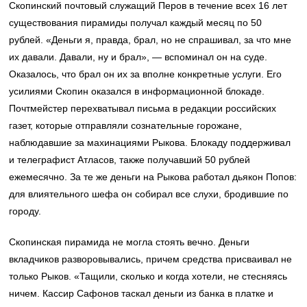
Скопинский почтовый служащий Перов в течение всех 16 лет
существования пирамиды получал каждый месяц по 50
рублей. «Деньги я, правда, брал, но не спрашивал, за что мне
их давали. Давали, ну и брал», — вспоминал он на суде.
Оказалось, что брал он их за вполне конкретные услуги. Его
усилиями Скопин оказался в информационной блокаде.
Почтмейстер перехватывал письма в редакции российских
газет, которые отправляли сознательные горожане,
наблюдавшие за махинациями Рыкова. Блокаду поддерживал
и телеграфист Атласов, также получавший 50 рублей
ежемесячно. За те же деньги на Рыкова работал дьякон Попов:
для влиятельного шефа он собирал все слухи, бродившие по
городу.
Скопинская пирамида не могла стоять вечно. Деньги
вкладчиков разворовывались, причем средства присваивал не
только Рыков. «Тащили, сколько и когда хотели, не стесняясь
ничем. Кассир Сафонов таскал деньги из банка в платке и