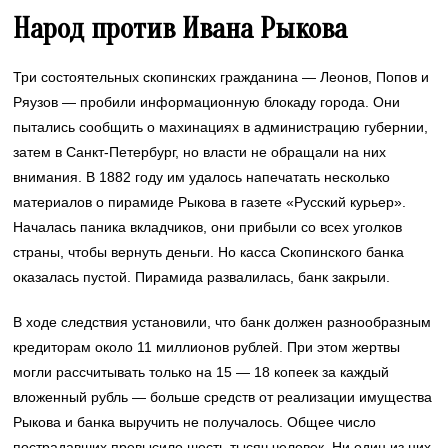
Народ против Ивана Рыкова
Три состоятельных скопинских гражданина — Леонов, Попов и
Ряузов — пробили информационную блокаду города. Они
пытались сообщить о махинациях в администрацию губернии,
затем в Санкт-Петербург, но власти не обращали на них
внимания. В 1882 году им удалось напечатать несколько
материалов о пирамиде Рыкова в газете «Русский курьер».
Началась паника вкладчиков, они прибыли со всех уголков
страны, чтобы вернуть деньги. Но касса Скопинского банка
оказалась пустой. Пирамида развалилась, банк закрыли.
В ходе следствия установили, что банк должен разнообразным
кредиторам около 11 миллионов рублей. При этом жертвы
могли рассчитывать только на 15 — 18 копеек за каждый
вложенный рубль — больше средств от реализации имущества
Рыкова и банка выручить не получалось. Общее число
пострадавших превысило шесть тысяч человек. Ни один из них