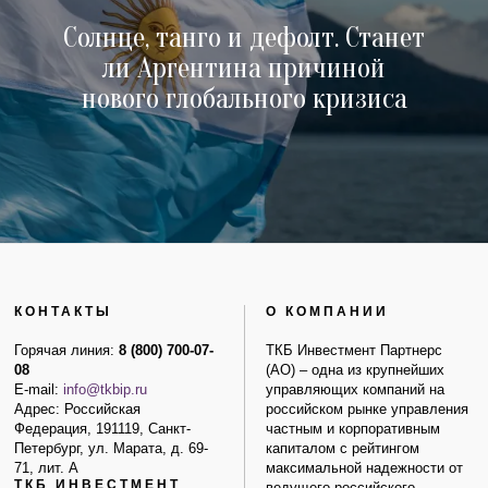
Солнце, танго и дефолт. Станет
ли Аргентина причиной
нового глобального кризиса
КОНТАКТЫ
О КОМПАНИИ
Горячая линия:
8 (800) 700-07-
ТКБ Инвестмент Партнерс
08
(АО) – одна из крупнейших
E-mail:
info@tkbip.ru
управляющих компаний на
Адрес: Российская
российском рынке управления
Федерация, 191119, Санкт-
частным и корпоративным
Петербург, ул. Марата, д. 69-
капиталом с рейтингом
71, лит. А
максимальной надежности от
ТКБ ИНВЕСТМЕНТ
ведущего российского