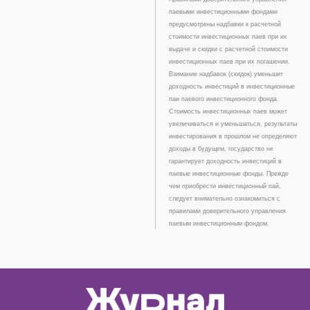
паевыми инвестиционными фондами
предусмотрены надбавки к расчетной
стоимости инвестиционных паев при их
выдаче и скидки с расчетной стоимости
инвестиционных паев при их погашении.
Взимание надбавок (скидок) уменьшит
доходность инвестиций в инвестиционные
паи паевого инвестиционного фонда.
Стоимость инвестиционных паев может
увеличиваться и уменьшаться, результаты
инвестирования в прошлом не определяют
доходы в будущем, государство не
гарантирует доходность инвестиций в
паевые инвестиционные фонды. Прежде
чем приобрести инвестиционный пай,
следует внимательно ознакомиться с
правилами доверительного управления
паевым инвестиционным фондом.