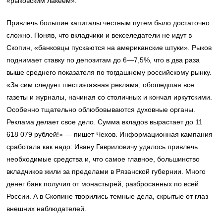
«рыковским лакеем».
Привлечь большие капиталы честным путем было достаточно
сложно. Поняв, что вкладчики и векселедатели не идут в
Скопин, «банковцы пускаются на американские штуки». Рыков
поднимает ставку по депозитам до 6—7,5%, что в два раза
выше среднего показателя по тогдашнему российскому рынку.
«За сим следует шестиэтажная реклама, обошедшая все
газеты и журналы, начиная со столичных и кончая иркутскими.
Особенно тщательно облюбовываются духовные органы.
Реклама делает свое дело. Сумма вкладов вырастает до 11
618 079 рублей!» — пишет Чехов. Информационная кампания
сработала как надо: Ивану Гавриловичу удалось привлечь
необходимые средства и, что самое главное, большинство
вкладчиков жили за пределами в Рязанской губернии. Много
денег банк получил от монастырей, разбросанных по всей
России. А в Скопине творились темные дела, скрытые от глаз
внешних наблюдателей.