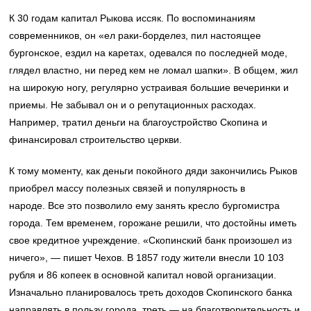
К 30 годам капитал Рыкова иссяк. По воспоминаниям
современников, он «ел раки-борделез, пил настоящее
бургонское, ездил на каретах, одевался по последней моде,
глядел властно, ни перед кем не ломал шапки». В общем, жил
на широкую ногу, регулярно устраивая большие вечеринки и
приемы. Не забывал он и о репутационных расходах.
Например, тратил деньги на благоустройство Скопина и
финансировал строительство церкви.
К тому моменту, как деньги покойного дяди закончились Рыков
приобрел массу полезных связей и популярность в
народе. Все это позволило ему занять кресло бургомистра
города. Тем временем, горожане решили, что достойны иметь
свое кредитное учреждение. «Скопинский банк произошел из
ничего», — пишет Чехов. В 1857 году жители внесли 10 103
рубля и 86 копеек в основной капитал новой организации.
Изначально планировалось треть доходов Скопинского банка
направлять в пользу города, треть — на благотворительность и