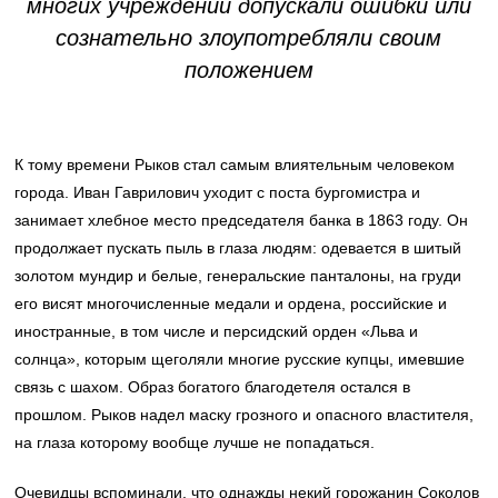
многих учреждений допускали ошибки или
сознательно злоупотребляли своим
положением
К тому времени Рыков стал самым влиятельным человеком
города. Иван Гаврилович уходит с поста бургомистра и
занимает хлебное место председателя банка в 1863 году. Он
продолжает пускать пыль в глаза людям: одевается в шитый
золотом мундир и белые, генеральские панталоны, на груди
его висят многочисленные медали и ордена, российские и
иностранные, в том числе и персидский орден «Льва и
солнца», которым щеголяли многие русские купцы, имевшие
связь с шахом. Образ богатого благодетеля остался в
прошлом. Рыков надел маску грозного и опасного властителя,
на глаза которому вообще лучше не попадаться.
Очевидцы вспоминали, что однажды некий горожанин Соколов