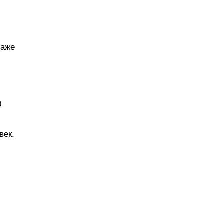
даже
0
век.