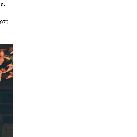
и,
1976