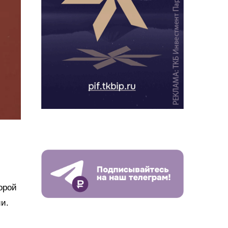
орой
и.