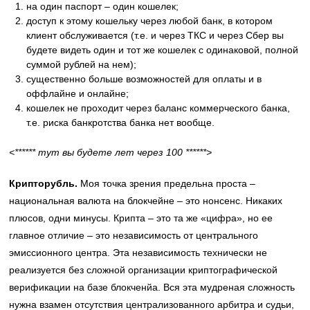
на один паспорт – один кошелек;
доступ к этому кошельку через любой банк, в котором
клиент обслуживается (т.е. и через ТКС и через Сбер вы
будете видеть один и тот же кошелек с одинаковой, полной
суммой рублей на нем);
существенно больше возможностей для оплаты и в
оффлайне и онлайне;
кошелек не проходит через баланс коммерческого банка,
т.е. риска банкротства банка нет вообще.
<****** тут вы будете лет через 100 ******>
Крипторубль.
Моя точка зрения предельна проста –
национальная валюта на блокчейне – это нонсенс. Никаких
плюсов, одни минусы. Крипта – это та же «цифра», но ее
главное отличие – это независимость от центрального
эмиссионного центра. Эта независимость технически не
реализуется без сложной организации криптографической
верификации на базе блокченйа. Вся эта мудреная сложность
нужна взамен отсутствия централизованного арбитра и судьи,