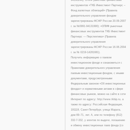
94198244); ОПИФ рыночных финансовых
инструментов «ТКБ Инвестмент Партнерс –
Фонд валютных облигаций» (Правила
доверительного управления фондом
зарегистрированы ФСФР России 20.09.2007
г. за №0991-94131990); «ОПИФ рыночных
финансовых инструментов ТКБ Инвестмент
Партнерс — Перспектива» (Правила
доверительного управления
зарегистрированы ФСФР России 16.06.2004
г. за № 0219-14281681).
Получить информацию о паевом
инвестиционном фонде и ознакомиться с
Правилами доверительного управления
паевым инвестиционным фондом, с иными
документами, предусмотренными
Федеральным законом «Об инвестиционных
фондах» и нормативными актами в сфере
финансовых рынков, можно на сайте в сети
Интернет по адресу: http://www.tkbip.ru, а
также по адресу: Российская Федерация,
191119, Санкт-Петербург, улица Марата,
дом 69–71, лит. А, или по телефону (812)
332-7-332, у агентов по выдаче, погашению
и обмену инвестиционных паев фонда (со