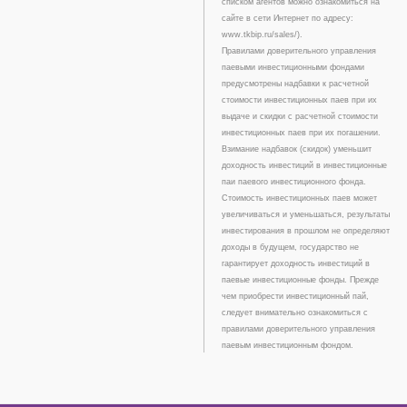
списком агентов можно ознакомиться на
сайте в сети Интернет по адресу:
www.tkbip.ru/sales/).
Правилами доверительного управления
паевыми инвестиционными фондами
предусмотрены надбавки к расчетной
стоимости инвестиционных паев при их
выдаче и скидки с расчетной стоимости
инвестиционных паев при их погашении.
Взимание надбавок (скидок) уменьшит
доходность инвестиций в инвестиционные
паи паевого инвестиционного фонда.
Стоимость инвестиционных паев может
увеличиваться и уменьшаться, результаты
инвестирования в прошлом не определяют
доходы в будущем, государство не
гарантирует доходность инвестиций в
паевые инвестиционные фонды. Прежде
чем приобрести инвестиционный пай,
следует внимательно ознакомиться с
правилами доверительного управления
паевым инвестиционным фондом.