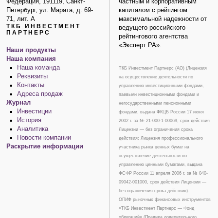
Федерация, 191119, Санкт-
частным и корпоративным
Петербург, ул. Марата, д. 69-
капиталом с рейтингом
71, лит. А
максимальной надежности от
ТКБ ИНВЕСТМЕНТ
ведущего российского
ПАРТНЕРС
рейтингового агентства
«Эксперт РА».
Наши продукты
Наша компания
Наша команда
ТКБ Инвестмент Партнерс (АО) (Лицензия
Реквизиты
на осуществление деятельности по
Контакты
управлению инвестиционными фондами,
Адреса продаж
паевыми инвестиционными фондами и
Журнал
негосударственными пенсионными
Инвестиции
фондами, выдана ФКЦБ России 17 июня
История
2002 г. за № 21-000-1-00069, срок действия
Аналитика
Лицензии — без ограничения срока
Новости компании
действия; Лицензия профессионального
Раскрытие информации
участника рынка ценных бумаг на
осуществление деятельности по
управлению ценными бумагами, выдана
ФСФР России 11 апреля 2006 г. за № 040-
09042-001000, срок действия Лицензии —
без ограничения срока действия).
ОПИФ рыночных финансовых инструментов
«ТКБ Инвестмент Партнерс — Фонд
облигаций» (Правила доверительного