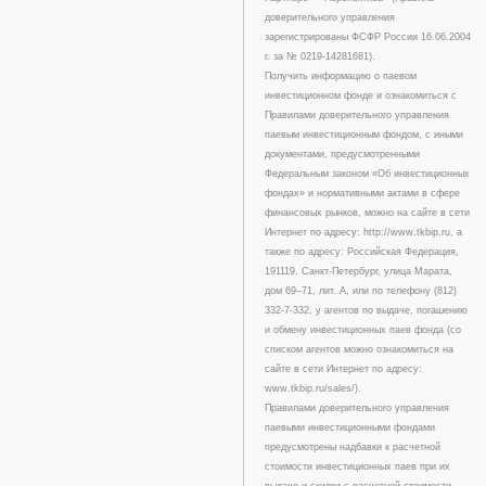
доверительного управления
зарегистрированы ФСФР России 16.06.2004
г. за № 0219-14281681).
Получить информацию о паевом
инвестиционном фонде и ознакомиться с
Правилами доверительного управления
паевым инвестиционным фондом, с иными
документами, предусмотренными
Федеральным законом «Об инвестиционных
фондах» и нормативными актами в сфере
финансовых рынков, можно на сайте в сети
Интернет по адресу: http://www.tkbip.ru, а
также по адресу: Российская Федерация,
191119, Санкт-Петербург, улица Марата,
дом 69–71, лит. А, или по телефону (812)
332-7-332, у агентов по выдаче, погашению
и обмену инвестиционных паев фонда (со
списком агентов можно ознакомиться на
сайте в сети Интернет по адресу:
www.tkbip.ru/sales/).
Правилами доверительного управления
паевыми инвестиционными фондами
предусмотрены надбавки к расчетной
стоимости инвестиционных паев при их
выдаче и скидки с расчетной стоимости