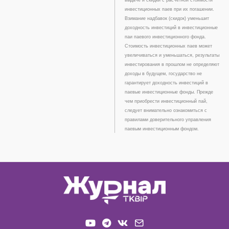
инвестиционных паев при их погашении.
Взимание надбавок (скидок) уменьшит
доходность инвестиций в инвестиционные
паи паевого инвестиционного фонда.
Стоимость инвестиционных паев может
увеличиваться и уменьшаться, результаты
инвестирования в прошлом не определяют
доходы в будущем, государство не
гарантирует доходность инвестиций в
паевые инвестиционные фонды. Прежде
чем приобрести инвестиционный пай,
следует внимательно ознакомиться с
правилами доверительного управления
паевым инвестиционным фондом.