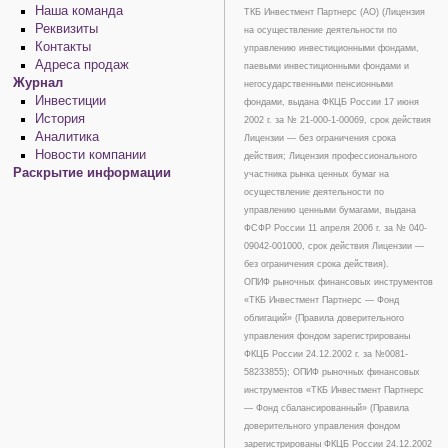
Наша команда
ТКБ Инвестмент Партнерс (АО) (Лицензия
Реквизиты
на осуществление деятельности по
Контакты
управлению инвестиционными фондами,
Адреса продаж
паевыми инвестиционными фондами и
Журнал
негосударственными пенсионными
Инвестиции
фондами, выдана ФКЦБ России 17 июня
История
2002 г. за № 21-000-1-00069, срок действия
Аналитика
Лицензии — без ограничения срока
Новости компании
действия; Лицензия профессионального
Раскрытие информации
участника рынка ценных бумаг на
осуществление деятельности по
управлению ценными бумагами, выдана
ФСФР России 11 апреля 2006 г. за № 040-
09042-001000, срок действия Лицензии —
без ограничения срока действия).
ОПИФ рыночных финансовых инструментов
«ТКБ Инвестмент Партнерс — Фонд
облигаций» (Правила доверительного
управления фондом зарегистрированы
ФКЦБ России 24.12.2002 г. за №0081-
58233855); ОПИФ рыночных финансовых
инструментов «ТКБ Инвестмент Партнерс
— Фонд сбалансированный» (Правила
доверительного управления фондом
зарегистрированы ФКЦБ России 24.12.2002