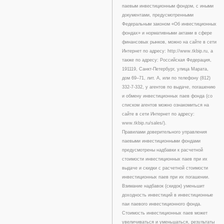
паевым инвестиционным фондом, с иными
документами, предусмотренными
Федеральным законом «Об инвестиционных
фондах» и нормативными актами в сфере
финансовых рынков, можно на сайте в сети
Интернет по адресу: http://www.tkbip.ru, а
также по адресу: Российская Федерация,
191119, Санкт-Петербург, улица Марата,
дом 69–71, лит. А, или по телефону (812)
332-7-332, у агентов по выдаче, погашению
и обмену инвестиционных паев фонда (со
списком агентов можно ознакомиться на
сайте в сети Интернет по адресу:
www.tkbip.ru/sales/).
Правилами доверительного управления
паевыми инвестиционными фондами
предусмотрены надбавки к расчетной
стоимости инвестиционных паев при их
выдаче и скидки с расчетной стоимости
инвестиционных паев при их погашении.
Взимание надбавок (скидок) уменьшит
доходность инвестиций в инвестиционные
паи паевого инвестиционного фонда.
Стоимость инвестиционных паев может
увеличиваться и уменьшаться, результаты