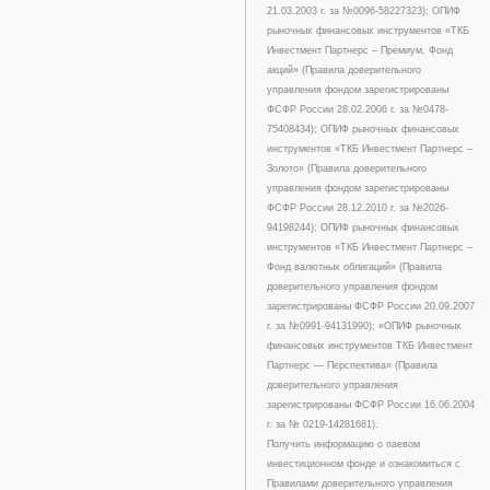
21.03.2003 г. за №0096-58227323); ОПИФ
рыночных финансовых инструментов «ТКБ
Инвестмент Партнерс – Премиум. Фонд
акций» (Правила доверительного
управления фондом зарегистрированы
ФСФР России 28.02.2006 г. за №0478-
75408434); ОПИФ рыночных финансовых
инструментов «ТКБ Инвестмент Партнерс –
Золото» (Правила доверительного
управления фондом зарегистрированы
ФСФР России 28.12.2010 г. за №2026-
94198244); ОПИФ рыночных финансовых
инструментов «ТКБ Инвестмент Партнерс –
Фонд валютных облигаций» (Правила
доверительного управления фондом
зарегистрированы ФСФР России 20.09.2007
г. за №0991-94131990); «ОПИФ рыночных
финансовых инструментов ТКБ Инвестмент
Партнерс — Перспектива» (Правила
доверительного управления
зарегистрированы ФСФР России 16.06.2004
г. за № 0219-14281681).
Получить информацию о паевом
инвестиционном фонде и ознакомиться с
Правилами доверительного управления