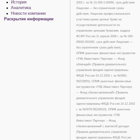
История
2002 г. за № 21-000-1-00069, срок действия
Аналитика
Лицензии — без ограничения срока
Новости компании
действия; Лицензия профессионального
Раскрытие информации
участника рынка ценных бумаг на
осуществление деятельности по
управлению ценными бумагами, выдана
ФСФР России 11 апреля 2006 г. за № 040-
09042-001000, срок действия Лицензии —
без ограничения срока действия).
ОПИФ рыночных финансовых инструментов
«ТКБ Инвестмент Партнерс — Фонд
облигаций» (Правила доверительного
управления фондом зарегистрированы
ФКЦБ России 24.12.2002 г. за №0081-
58233855); ОПИФ рыночных финансовых
инструментов «ТКБ Инвестмент Партнерс
— Фонд сбалансированный» (Правила
доверительного управления фондом
зарегистрированы ФКЦБ России 24.12.2002
г. за №0078-58234010); ОПИФ рыночных
финансовых инструментов «ТКБ
Инвестмент Партнерс – Фонд
сбалансированный с выплатой дохода»
(Правила доверительного управления
фондом зарегистрированы ФКЦБ России