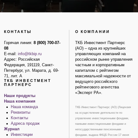
КОНТАКТЫ
О КОМПАНИИ
Горячая линия:
8 (800) 700-07-
ТКБ Инвестмент Партнерс
08
(АО) – одна из крупнейших
E-mail:
info@tkbip.ru
управляющих компаний на
Адрес: Российская
российском рынке управления
Федерация, 191119, Санкт-
частным и корпоративным
Петербург, ул. Марата, д. 69-
капиталом с рейтингом
71, лит. А
максимальной надежности от
ТКБ ИНВЕСТМЕНТ
ведущего российского
ПАРТНЕРС
рейтингового агентства
«Эксперт РА».
Наши продукты
Наша компания
Наша команда
ТКБ Инвестмент Партнерс (АО) (Лицензия
Реквизиты
на осуществление деятельности по
Контакты
управлению инвестиционными фондами,
Адреса продаж
паевыми инвестиционными фондами и
Журнал
негосударственными пенсионными
Инвестиции
фондами, выдана ФКЦБ России 17 июня