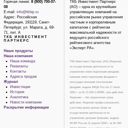
Горячая линия:
8 (800) 700-07-
ТКБ Инвестмент Партнерс
08
(АО) – одна из крупнейших
E-mail:
info@tkbip.ru
управляющих компаний на
Адрес: Российская
российском рынке управления
Федерация, 191119, Санкт-
частным и корпоративным
Петербург, ул. Марата, д. 69-
капиталом с рейтингом
71, лит. А
максимальной надежности от
ТКБ ИНВЕСТМЕНТ
ведущего российского
ПАРТНЕРС
рейтингового агентства
«Эксперт РА».
Наши продукты
Наша компания
Наша команда
ТКБ Инвестмент Партнерс (АО) (Лицензия
Реквизиты
на осуществление деятельности по
Контакты
управлению инвестиционными фондами,
Адреса продаж
паевыми инвестиционными фондами и
Журнал
негосударственными пенсионными
Инвестиции
фондами, выдана ФКЦБ России 17 июня
История
2002 г. за № 21-000-1-00069, срок действия
Аналитика
Лицензии — без ограничения срока
Новости компании
действия; Лицензия профессионального
Раскрытие информации
участника рынка ценных бумаг на
осуществление деятельности по
управлению ценными бумагами, выдана
ФСФР России 11 апреля 2006 г. за № 040-