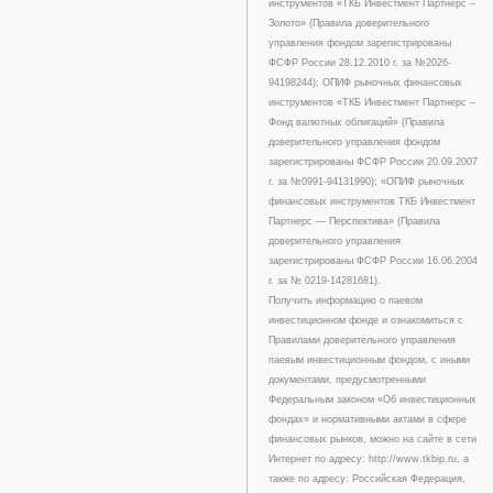
инструментов «ТКБ Инвестмент Партнерс –
Золото» (Правила доверительного
управления фондом зарегистрированы
ФСФР России 28.12.2010 г. за №2026-
94198244); ОПИФ рыночных финансовых
инструментов «ТКБ Инвестмент Партнерс –
Фонд валютных облигаций» (Правила
доверительного управления фондом
зарегистрированы ФСФР России 20.09.2007
г. за №0991-94131990); «ОПИФ рыночных
финансовых инструментов ТКБ Инвестмент
Партнерс — Перспектива» (Правила
доверительного управления
зарегистрированы ФСФР России 16.06.2004
г. за № 0219-14281681).
Получить информацию о паевом
инвестиционном фонде и ознакомиться с
Правилами доверительного управления
паевым инвестиционным фондом, с иными
документами, предусмотренными
Федеральным законом «Об инвестиционных
фондах» и нормативными актами в сфере
финансовых рынков, можно на сайте в сети
Интернет по адресу: http://www.tkbip.ru, а
также по адресу: Российская Федерация,