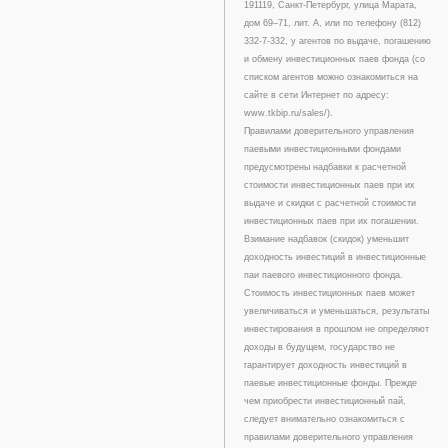
191119, Санкт-Петербург, улица Марата,
дом 69–71, лит. А, или по телефону (812)
332-7-332, у агентов по выдаче, погашению
и обмену инвестиционных паев фонда (со
списком агентов можно ознакомиться на
сайте в сети Интернет по адресу:
www.tkbip.ru/sales/).
Правилами доверительного управления
паевыми инвестиционными фондами
предусмотрены надбавки к расчетной
стоимости инвестиционных паев при их
выдаче и скидки с расчетной стоимости
инвестиционных паев при их погашении.
Взимание надбавок (скидок) уменьшит
доходность инвестиций в инвестиционные
паи паевого инвестиционного фонда.
Стоимость инвестиционных паев может
увеличиваться и уменьшаться, результаты
инвестирования в прошлом не определяют
доходы в будущем, государство не
гарантирует доходность инвестиций в
паевые инвестиционные фонды. Прежде
чем приобрести инвестиционный пай,
следует внимательно ознакомиться с
правилами доверительного управления