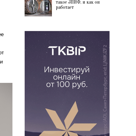
такое ЗПИФ, и как он
работает
ее
от
 и