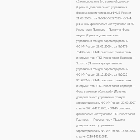
сбалансированный с выплатой дохода»
(Правила доверительного управления
фондом зарегистрированы ФКЦБ России
21.03.2003 г. за №0096-58227323); ОПИФ
рыночных финансовых инструментов «ТКБ
Инвестмент Партнерс – Премиум. Фонд
акций» (Правила доверительного
управления фондом зарегистрированы
ФСФР России 28.02.2006 г. за №0478-
75408434); ОПИФ рыночных финансовых
инструментов «ТКБ Инвестмент Партнерс –
Золото» (Правила доверительного
управления фондом зарегистрированы
ФСФР России 28.12.2010 г. за №2026-
94198244); ОПИФ рыночных финансовых
инструментов «ТКБ Инвестмент Партнерс –
Фонд валютных облигаций» (Правила
доверительного управления фондом
зарегистрированы ФСФР России 20.09.2007
г. за №0991-94131990); «ОПИФ рыночных
финансовых инструментов ТКБ Инвестмент
Партнерс — Перспектива» (Правила
доверительного управления
зарегистрированы ФСФР России 16.06.2004
г. за № 0219-14281681).