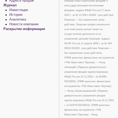
Адреса продаж
паевыми инвестиционными фондами и
Журнал
негосударственными пенсионными
Инвестиции
фондами, выдана ФКЦБ России 17 июня
История
2002 г. за № 21-000-1-00069, срок действия
Аналитика
Лицензии — без ограничения срока
Новости компании
действия; Лицензия профессионального
Раскрытие информации
участника рынка ценных бумаг на
осуществление деятельности по
управлению ценными бумагами, выдана
ФСФР России 11 апреля 2006 г. за № 040-
09042-001000, срок действия Лицензии —
без ограничения срока действия).
ОПИФ рыночных финансовых инструментов
«ТКБ Инвестмент Партнерс — Фонд
облигаций» (Правила доверительного
управления фондом зарегистрированы
ФКЦБ России 24.12.2002 г. за №0081-
58233855); ОПИФ рыночных финансовых
инструментов «ТКБ Инвестмент Партнерс
— Фонд сбалансированный» (Правила
доверительного управления фондом
зарегистрированы ФКЦБ России 24.12.2002
г. за №0078-58234010); ОПИФ рыночных
финансовых инструментов «ТКБ
Инвестмент Партнерс – Фонд