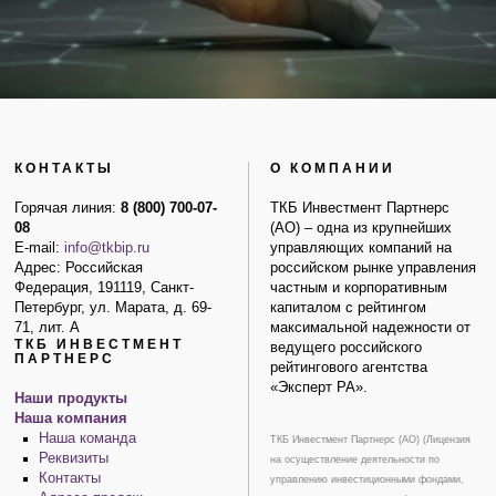
КОНТАКТЫ
О КОМПАНИИ
Горячая линия:
8 (800) 700-07-
ТКБ Инвестмент Партнерс
08
(АО) – одна из крупнейших
E-mail:
info@tkbip.ru
управляющих компаний на
Адрес: Российская
российском рынке управления
Федерация, 191119, Санкт-
частным и корпоративным
Петербург, ул. Марата, д. 69-
капиталом с рейтингом
71, лит. А
максимальной надежности от
ТКБ ИНВЕСТМЕНТ
ведущего российского
ПАРТНЕРС
рейтингового агентства
«Эксперт РА».
Наши продукты
Наша компания
Наша команда
ТКБ Инвестмент Партнерс (АО) (Лицензия
Реквизиты
на осуществление деятельности по
Контакты
управлению инвестиционными фондами,