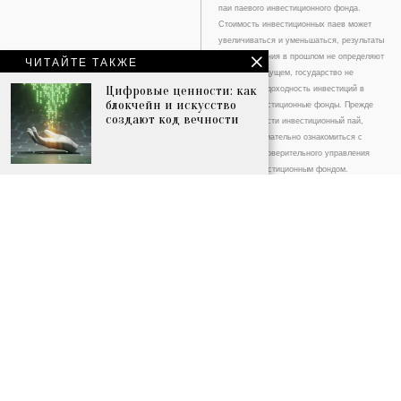
паи паевого инвестиционного фонда.
Стоимость инвестиционных паев может
увеличиваться и уменьшаться, результаты
инвестирования в прошлом не определяют
ЧИТАЙТЕ ТАКЖЕ
доходы в будущем, государство не
Цифровые ценности: как
гарантирует доходность инвестиций в
блокчейн и искусство
паевые инвестиционные фонды. Прежде
создают код вечности
чем приобрести инвестиционный пай,
следует внимательно ознакомиться с
правилами доверительного управления
паевым инвестиционным фондом.
© 2026 ТКБ Инвестмент Партнерс (АО)