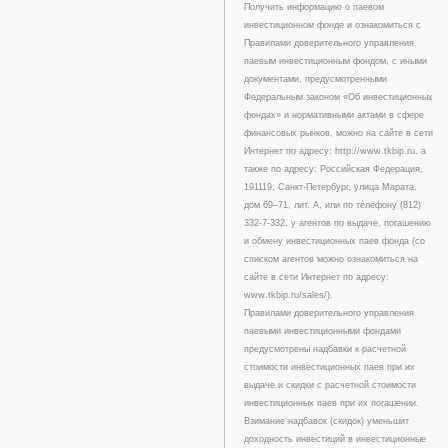
Получить информацию о паевом
инвестиционном фонде и ознакомиться с
Правилами доверительного управления
паевым инвестиционным фондом, с иными
документами, предусмотренными
Федеральным законом «Об инвестиционных
фондах» и нормативными актами в сфере
финансовых рынков, можно на сайте в сети
Интернет по адресу: http://www.tkbip.ru, а
также по адресу: Российская Федерация,
191119, Санкт-Петербург, улица Марата,
дом 69–71, лит. А, или по телефону (812)
332-7-332, у агентов по выдаче, погашению
и обмену инвестиционных паев фонда (со
списком агентов можно ознакомиться на
сайте в сети Интернет по адресу:
www.tkbip.ru/sales/).
Правилами доверительного управления
паевыми инвестиционными фондами
предусмотрены надбавки к расчетной
стоимости инвестиционных паев при их
выдаче и скидки с расчетной стоимости
инвестиционных паев при их погашении.
Взимание надбавок (скидок) уменьшит
доходность инвестиций в инвестиционные