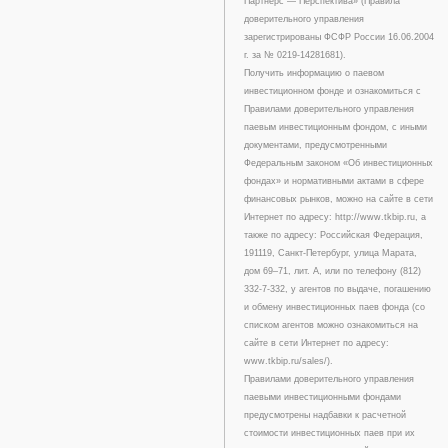
Партнерс — Перспектива» (Правила
доверительного управления
зарегистрированы ФСФР России 16.06.2004
г. за № 0219-14281681).
Получить информацию о паевом
инвестиционном фонде и ознакомиться с
Правилами доверительного управления
паевым инвестиционным фондом, с иными
документами, предусмотренными
Федеральным законом «Об инвестиционных
фондах» и нормативными актами в сфере
финансовых рынков, можно на сайте в сети
Интернет по адресу: http://www.tkbip.ru, а
также по адресу: Российская Федерация,
191119, Санкт-Петербург, улица Марата,
дом 69–71, лит. А, или по телефону (812)
332-7-332, у агентов по выдаче, погашению
и обмену инвестиционных паев фонда (со
списком агентов можно ознакомиться на
сайте в сети Интернет по адресу:
www.tkbip.ru/sales/).
Правилами доверительного управления
паевыми инвестиционными фондами
предусмотрены надбавки к расчетной
стоимости инвестиционных паев при их