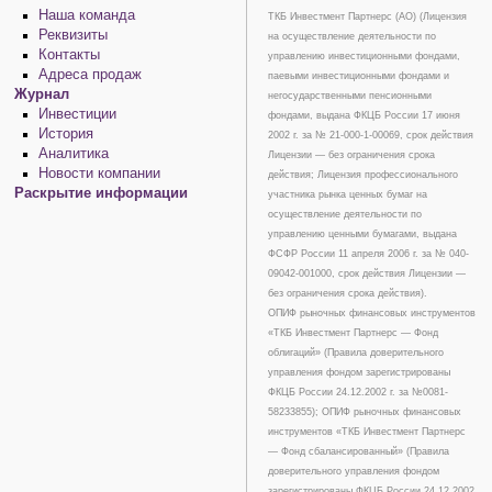
Наша команда
ТКБ Инвестмент Партнерс (АО) (Лицензия
Реквизиты
на осуществление деятельности по
Контакты
управлению инвестиционными фондами,
Адреса продаж
паевыми инвестиционными фондами и
Журнал
негосударственными пенсионными
Инвестиции
фондами, выдана ФКЦБ России 17 июня
История
2002 г. за № 21-000-1-00069, срок действия
Аналитика
Лицензии — без ограничения срока
Новости компании
действия; Лицензия профессионального
Раскрытие информации
участника рынка ценных бумаг на
осуществление деятельности по
управлению ценными бумагами, выдана
ФСФР России 11 апреля 2006 г. за № 040-
09042-001000, срок действия Лицензии —
без ограничения срока действия).
ОПИФ рыночных финансовых инструментов
«ТКБ Инвестмент Партнерс — Фонд
облигаций» (Правила доверительного
управления фондом зарегистрированы
ФКЦБ России 24.12.2002 г. за №0081-
58233855); ОПИФ рыночных финансовых
инструментов «ТКБ Инвестмент Партнерс
— Фонд сбалансированный» (Правила
доверительного управления фондом
зарегистрированы ФКЦБ России 24.12.2002