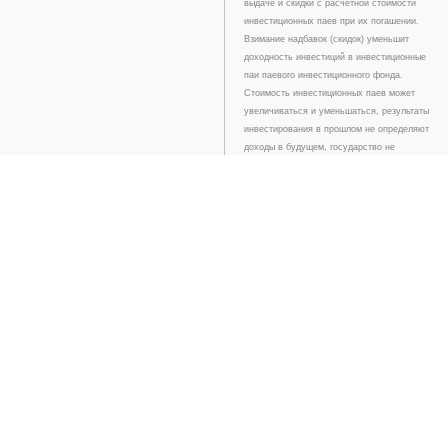
выдаче и скидки с расчетной стоимости
инвестиционных паев при их погашении.
Взимание надбавок (скидок) уменьшит
доходность инвестиций в инвестиционные
паи паевого инвестиционного фонда.
Стоимость инвестиционных паев может
увеличиваться и уменьшаться, результаты
инвестирования в прошлом не определяют
доходы в будущем, государство не
гарантирует доходность инвестиций в
паевые инвестиционные фонды. Прежде
чем приобрести инвестиционный пай,
следует внимательно ознакомиться с
правилами доверительного управления
паевым инвестиционным фондом.