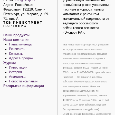
E-mail:
info@tkbip.ru
управляющих компаний на
Адрес: Российская
российском рынке управления
Федерация, 191119, Санкт-
частным и корпоративным
Петербург, ул. Марата, д. 69-
капиталом с рейтингом
71, лит. А
максимальной надежности от
ТКБ ИНВЕСТМЕНТ
ведущего российского
ПАРТНЕРС
рейтингового агентства
«Эксперт РА».
Наши продукты
Наша компания
Наша команда
ТКБ Инвестмент Партнерс (АО) (Лицензия
Реквизиты
на осуществление деятельности по
Контакты
управлению инвестиционными фондами,
Адреса продаж
паевыми инвестиционными фондами и
Журнал
негосударственными пенсионными
Инвестиции
фондами, выдана ФКЦБ России 17 июня
История
2002 г. за № 21-000-1-00069, срок действия
Аналитика
Лицензии — без ограничения срока
Новости компании
действия; Лицензия профессионального
Раскрытие информации
участника рынка ценных бумаг на
осуществление деятельности по
управлению ценными бумагами, выдана
ФСФР России 11 апреля 2006 г. за № 040-
09042-001000, срок действия Лицензии —
без ограничения срока действия).
ОПИФ рыночных финансовых инструментов