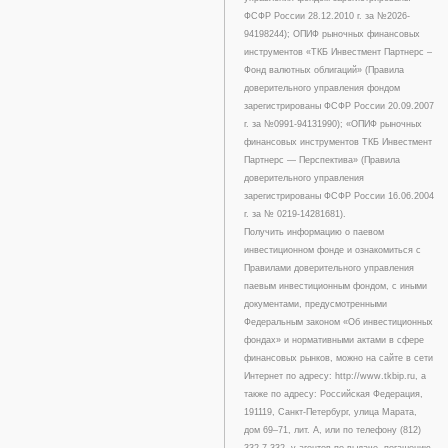
ФСФР России 28.12.2010 г. за №2026-
94198244); ОПИФ рыночных финансовых
инструментов «ТКБ Инвестмент Партнерс –
Фонд валютных облигаций» (Правила
доверительного управления фондом
зарегистрированы ФСФР России 20.09.2007
г. за №0991-94131990); «ОПИФ рыночных
финансовых инструментов ТКБ Инвестмент
Партнерс — Перспектива» (Правила
доверительного управления
зарегистрированы ФСФР России 16.06.2004
г. за № 0219-14281681).
Получить информацию о паевом
инвестиционном фонде и ознакомиться с
Правилами доверительного управления
паевым инвестиционным фондом, с иными
документами, предусмотренными
Федеральным законом «Об инвестиционных
фондах» и нормативными актами в сфере
финансовых рынков, можно на сайте в сети
Интернет по адресу: http://www.tkbip.ru, а
также по адресу: Российская Федерация,
191119, Санкт-Петербург, улица Марата,
дом 69–71, лит. А, или по телефону (812)
332-7-332, у агентов по выдаче, погашению