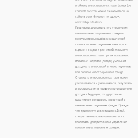
и обмену инвестиционных паев фонда (со
списком агентов можно ознакомиться на
сайте в сети Интернет по адресу:
www.tkbip.ru/sales/).
Правилами доверительного управления
паевыми инвестиционными фондами
предусмотрены надбавки к расчетной
стоимости инвестиционных паев при их
выдаче и скидки с расчетной стоимости
инвестиционных паев при их погашении.
Взимание надбавок (скидок) уменьшит
доходность инвестиций в инвестиционные
паи паевого инвестиционного фонда.
Стоимость инвестиционных паев может
увеличиваться и уменьшаться, результаты
инвестирования в прошлом не определяют
доходы в будущем, государство не
гарантирует доходность инвестиций в
паевые инвестиционные фонды. Прежде
чем приобрести инвестиционный пай,
следует внимательно ознакомиться с
правилами доверительного управления
паевым инвестиционным фондом.