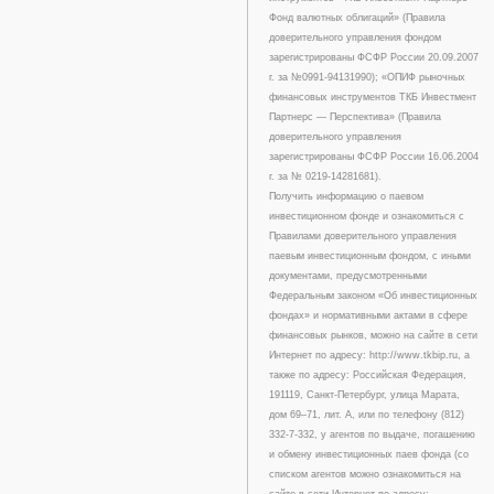
Фонд валютных облигаций» (Правила
доверительного управления фондом
зарегистрированы ФСФР России 20.09.2007
г. за №0991-94131990); «ОПИФ рыночных
финансовых инструментов ТКБ Инвестмент
Партнерс — Перспектива» (Правила
доверительного управления
зарегистрированы ФСФР России 16.06.2004
г. за № 0219-14281681).
Получить информацию о паевом
инвестиционном фонде и ознакомиться с
Правилами доверительного управления
паевым инвестиционным фондом, с иными
документами, предусмотренными
Федеральным законом «Об инвестиционных
фондах» и нормативными актами в сфере
финансовых рынков, можно на сайте в сети
Интернет по адресу: http://www.tkbip.ru, а
также по адресу: Российская Федерация,
191119, Санкт-Петербург, улица Марата,
дом 69–71, лит. А, или по телефону (812)
332-7-332, у агентов по выдаче, погашению
и обмену инвестиционных паев фонда (со
списком агентов можно ознакомиться на