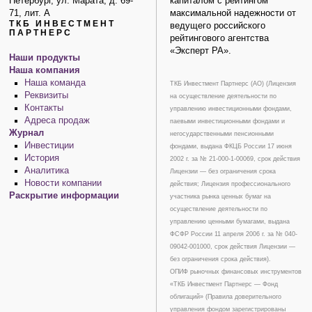
Петербург, ул. Марата, д. 69-
капиталом с рейтингом
71, лит. А
максимальной надежности от
ТКБ ИНВЕСТМЕНТ
ведущего российского
ПАРТНЕРС
рейтингового агентства
«Эксперт РА».
Наши продукты
Наша компания
Наша команда
ТКБ Инвестмент Партнерс (АО) (Лицензия
Реквизиты
на осуществление деятельности по
Контакты
управлению инвестиционными фондами,
Адреса продаж
паевыми инвестиционными фондами и
Журнал
негосударственными пенсионными
Инвестиции
фондами, выдана ФКЦБ России 17 июня
История
2002 г. за № 21-000-1-00069, срок действия
Аналитика
Лицензии — без ограничения срока
Новости компании
действия; Лицензия профессионального
Раскрытие информации
участника рынка ценных бумаг на
осуществление деятельности по
управлению ценными бумагами, выдана
ФСФР России 11 апреля 2006 г. за № 040-
09042-001000, срок действия Лицензии —
без ограничения срока действия).
ОПИФ рыночных финансовых инструментов
«ТКБ Инвестмент Партнерс — Фонд
облигаций» (Правила доверительного
управления фондом зарегистрированы