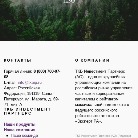
ESG
КОНТАКТЫ
О КОМПАНИИ
Горячая линия:
8 (800) 700-07-
ТКБ Инвестмент Партнерс
08
(АО) – одна из крупнейших
E-mail:
info@tkbip.ru
управляющих компаний на
Адрес: Российская
российском рынке управления
Федерация, 191119, Санкт-
частным и корпоративным
Петербург, ул. Марата, д. 69-
капиталом с рейтингом
71, лит. А
максимальной надежности от
ТКБ ИНВЕСТМЕНТ
ведущего российского
ПАРТНЕРС
рейтингового агентства
«Эксперт РА».
Наши продукты
Наша компания
Наша команда
ТКБ Инвестмент Партнерс (АО) (Лицензия