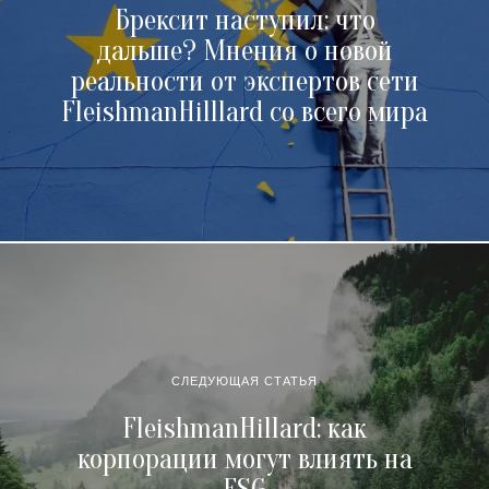
Брексит наступил: что
дальше? Мнения о новой
реальности от экспертов сети
FleishmanHilllard со всего мира
СЛЕДУЮЩАЯ СТАТЬЯ
FleishmanHillard: как
корпорации могут влиять на