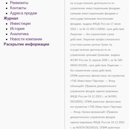
Реквизиты
на осуществление деятельности по
Контакты
управлению инвестиционными фондами,
Адреса продаж
паевыми инвестиционными фондами и
Журнал
негосударственными пенсионными
Инвестиции
фондами, выдана ФКЦБ России 17 июня
История
2002 г. за № 21-000-1-00069, срок действия
Аналитика
Лицензии — без ограничения срока
Новости компании
действия; Лицензия профессионального
Раскрытие информации
участника рынка ценных бумаг на
осуществление деятельности по
управлению ценными бумагами, выдана
ФСФР России 11 апреля 2006 г. за № 040-
09042-001000, срок действия Лицензии —
без ограничения срока действия).
ОПИФ рыночных финансовых инструментов
«ТКБ Инвестмент Партнерс — Фонд
облигаций» (Правила доверительного
управления фондом зарегистрированы
ФКЦБ России 24.12.2002 г. за №0081-
58233855); ОПИФ рыночных финансовых
инструментов «ТКБ Инвестмент Партнерс
— Фонд сбалансированный» (Правила
доверительного управления фондом
зарегистрированы ФКЦБ России 24.12.2002
г. за №0078-58234010); ОПИФ рыночных