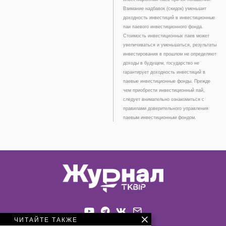
Взимание надбавок (скидок) уменьшит
доходность инвестиций в инвестиционные
паи паевого инвестиционного фонда.
Стоимость инвестиционных паев может
увеличиваться и уменьшаться, результаты
инвестирования в прошлом не определяют
доходы в будущем, государство не
гарантирует доходность инвестиций в
паевые инвестиционные фонды. Прежде
чем приобрести инвестиционный пай,
следует внимательно ознакомиться с
правилами доверительного управления
паевым инвестиционным фондом.
ЧИТАЙТЕ ТАКЖЕ