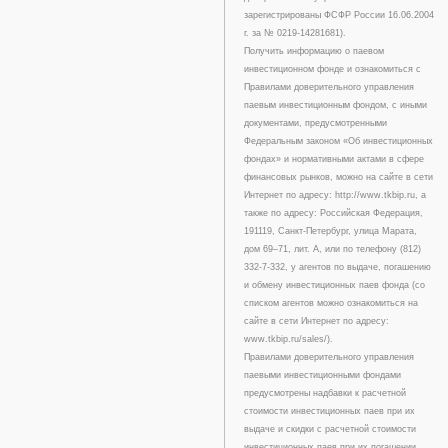
зарегистрированы ФСФР России 16.06.2004
г. за № 0219-14281681).
Получить информацию о паевом
инвестиционном фонде и ознакомиться с
Правилами доверительного управления
паевым инвестиционным фондом, с иными
документами, предусмотренными
Федеральным законом «Об инвестиционных
фондах» и нормативными актами в сфере
финансовых рынков, можно на сайте в сети
Интернет по адресу: http://www.tkbip.ru, а
также по адресу: Российская Федерация,
191119, Санкт-Петербург, улица Марата,
дом 69–71, лит. А, или по телефону (812)
332-7-332, у агентов по выдаче, погашению
и обмену инвестиционных паев фонда (со
списком агентов можно ознакомиться на
сайте в сети Интернет по адресу:
www.tkbip.ru/sales/).
Правилами доверительного управления
паевыми инвестиционными фондами
предусмотрены надбавки к расчетной
стоимости инвестиционных паев при их
выдаче и скидки с расчетной стоимости
инвестиционных паев при их погашении.