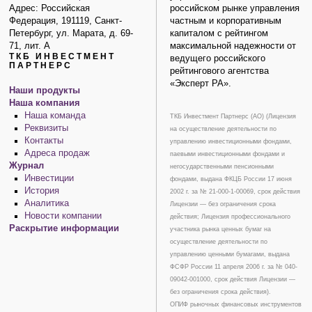
Адрес: Российская
российском рынке управления
Федерация, 191119, Санкт-
частным и корпоративным
Петербург, ул. Марата, д. 69-
капиталом с рейтингом
71, лит. А
максимальной надежности от
ТКБ ИНВЕСТМЕНТ
ведущего российского
ПАРТНЕРС
рейтингового агентства
«Эксперт РА».
Наши продукты
Наша компания
Наша команда
ТКБ Инвестмент Партнерс (АО) (Лицензия
Реквизиты
на осуществление деятельности по
Контакты
управлению инвестиционными фондами,
Адреса продаж
паевыми инвестиционными фондами и
Журнал
негосударственными пенсионными
Инвестиции
фондами, выдана ФКЦБ России 17 июня
История
2002 г. за № 21-000-1-00069, срок действия
Аналитика
Лицензии — без ограничения срока
Новости компании
действия; Лицензия профессионального
Раскрытие информации
участника рынка ценных бумаг на
осуществление деятельности по
управлению ценными бумагами, выдана
ФСФР России 11 апреля 2006 г. за № 040-
09042-001000, срок действия Лицензии —
без ограничения срока действия).
ОПИФ рыночных финансовых инструментов