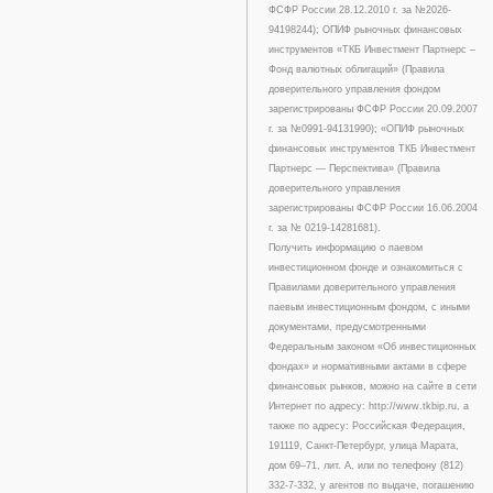
ФСФР России 28.12.2010 г. за №2026-
94198244); ОПИФ рыночных финансовых
инструментов «ТКБ Инвестмент Партнерс –
Фонд валютных облигаций» (Правила
доверительного управления фондом
зарегистрированы ФСФР России 20.09.2007
г. за №0991-94131990); «ОПИФ рыночных
финансовых инструментов ТКБ Инвестмент
Партнерс — Перспектива» (Правила
доверительного управления
зарегистрированы ФСФР России 16.06.2004
г. за № 0219-14281681).
Получить информацию о паевом
инвестиционном фонде и ознакомиться с
Правилами доверительного управления
паевым инвестиционным фондом, с иными
документами, предусмотренными
Федеральным законом «Об инвестиционных
фондах» и нормативными актами в сфере
финансовых рынков, можно на сайте в сети
Интернет по адресу: http://www.tkbip.ru, а
также по адресу: Российская Федерация,
191119, Санкт-Петербург, улица Марата,
дом 69–71, лит. А, или по телефону (812)
332-7-332, у агентов по выдаче, погашению