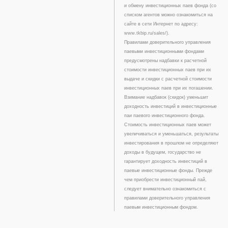
и обмену инвестиционных паев фонда (со
списком агентов можно ознакомиться на
сайте в сети Интернет по адресу:
www.tkbip.ru/sales/).
Правилами доверительного управления
паевыми инвестиционными фондами
предусмотрены надбавки к расчетной
стоимости инвестиционных паев при их
выдаче и скидки с расчетной стоимости
инвестиционных паев при их погашении.
Взимание надбавок (скидок) уменьшит
доходность инвестиций в инвестиционные
паи паевого инвестиционного фонда.
Стоимость инвестиционных паев может
увеличиваться и уменьшаться, результаты
инвестирования в прошлом не определяют
доходы в будущем, государство не
гарантирует доходность инвестиций в
паевые инвестиционные фонды. Прежде
чем приобрести инвестиционный пай,
следует внимательно ознакомиться с
правилами доверительного управления
паевым инвестиционным фондом.