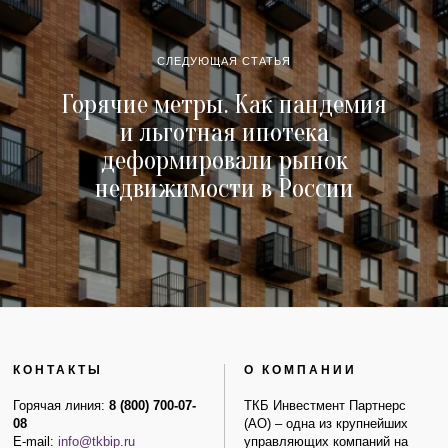
СЛЕДУЮЩАЯ СТАТЬЯ
Горячие метры. Как пандемия
и льготная ипотека
деформировали рынок
недвижимости в России
КОНТАКТЫ
О КОМПАНИИ
Горячая линия:
8 (800) 700-07-
ТКБ Инвестмент Партнерс
08
(АО) – одна из крупнейших
E-mail:
info@tkbip.ru
управляющих компаний на