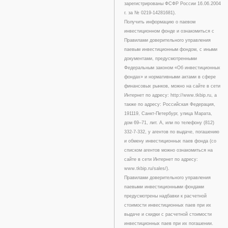
зарегистрированы ФСФР России 16.06.2004
г. за № 0219-14281681).
Получить информацию о паевом
инвестиционном фонде и ознакомиться с
Правилами доверительного управления
паевым инвестиционным фондом, с иными
документами, предусмотренными
Федеральным законом «Об инвестиционных
фондах» и нормативными актами в сфере
финансовых рынков, можно на сайте в сети
Интернет по адресу: http://www.tkbip.ru, а
также по адресу: Российская Федерация,
191119, Санкт-Петербург, улица Марата,
дом 69–71, лит. А, или по телефону (812)
332-7-332, у агентов по выдаче, погашению
и обмену инвестиционных паев фонда (со
списком агентов можно ознакомиться на
сайте в сети Интернет по адресу:
www.tkbip.ru/sales/).
Правилами доверительного управления
паевыми инвестиционными фондами
предусмотрены надбавки к расчетной
стоимости инвестиционных паев при их
выдаче и скидки с расчетной стоимости
инвестиционных паев при их погашении.