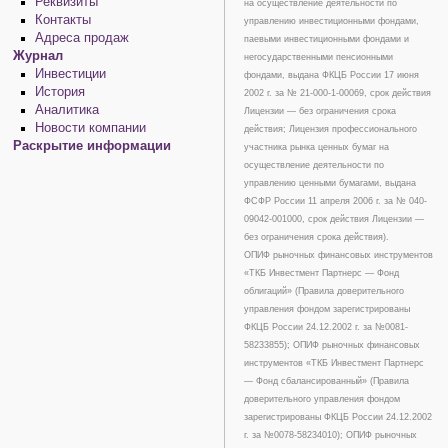
Реквизиты
на осуществление деятельности по
Контакты
управлению инвестиционными фондами,
Адреса продаж
паевыми инвестиционными фондами и
Журнал
негосударственными пенсионными
Инвестиции
фондами, выдана ФКЦБ России 17 июня
История
2002 г. за № 21-000-1-00069, срок действия
Аналитика
Лицензии — без ограничения срока
Новости компании
действия; Лицензия профессионального
Раскрытие информации
участника рынка ценных бумаг на
осуществление деятельности по
управлению ценными бумагами, выдана
ФСФР России 11 апреля 2006 г. за № 040-
09042-001000, срок действия Лицензии —
без ограничения срока действия).
ОПИФ рыночных финансовых инструментов
«ТКБ Инвестмент Партнерс — Фонд
облигаций» (Правила доверительного
управления фондом зарегистрированы
ФКЦБ России 24.12.2002 г. за №0081-
58233855); ОПИФ рыночных финансовых
инструментов «ТКБ Инвестмент Партнерс
— Фонд сбалансированный» (Правила
доверительного управления фондом
зарегистрированы ФКЦБ России 24.12.2002
г. за №0078-58234010); ОПИФ рыночных