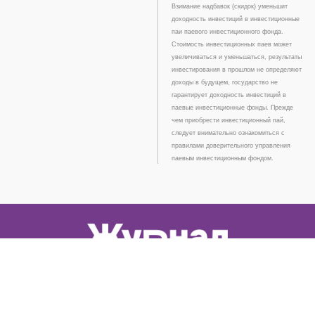
Взимание надбавок (скидок) уменьшит
доходность инвестиций в инвестиционные
паи паевого инвестиционного фонда.
Стоимость инвестиционных паев может
увеличиваться и уменьшаться, результаты
инвестирования в прошлом не определяют
доходы в будущем, государство не
гарантирует доходность инвестиций в
паевые инвестиционные фонды. Прежде
чем приобрести инвестиционный пай,
следует внимательно ознакомиться с
правилами доверительного управления
паевым инвестиционным фондом.