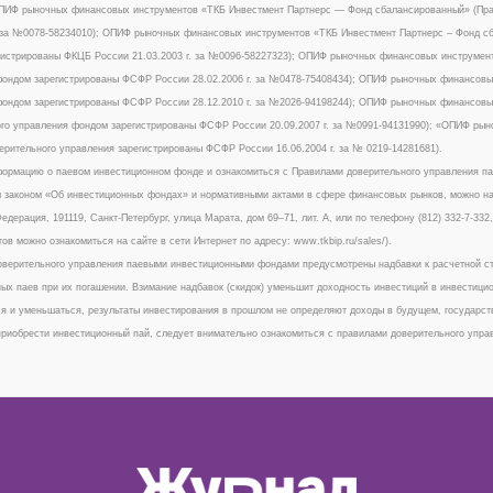
ОПИФ рыночных финансовых инструментов «ТКБ Инвестмент Партнерс — Фонд сбалансированный» (Пра
. за №0078-58234010); ОПИФ рыночных финансовых инструментов «ТКБ Инвестмент Партнерс – Фонд с
истрированы ФКЦБ России 21.03.2003 г. за №0096-58227323); ОПИФ рыночных финансовых инструмент
ондом зарегистрированы ФСФР России 28.02.2006 г. за №0478-75408434); ОПИФ рыночных финансовых
ондом зарегистрированы ФСФР России 28.12.2010 г. за №2026-94198244); ОПИФ рыночных финансовы
го управления фондом зарегистрированы ФСФР России 20.09.2007 г. за №0991-94131990); «ОПИФ ры
ерительного управления зарегистрированы ФСФР России 16.06.2004 г. за № 0219-14281681).
ормацию о паевом инвестиционном фонде и ознакомиться с Правилами доверительного управления п
законом «Об инвестиционных фондах» и нормативными актами в сфере финансовых рынков, можно на сай
едерация, 191119, Санкт-Петербург, улица Марата, дом 69–71, лит. А, или по телефону (812) 332-7-33
тов можно ознакомиться на сайте в сети Интернет по адресу: www.tkbip.ru/sales/).
верительного управления паевыми инвестиционными фондами предусмотрены надбавки к расчетной сто
ых паев при их погашении. Взимание надбавок (скидок) уменьшит доходность инвестиций в инвестици
я и уменьшаться, результаты инвестирования в прошлом не определяют доходы в будущем, государст
риобрести инвестиционный пай, следует внимательно ознакомиться с правилами доверительного упр