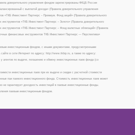
вила доверительного управления фондом зарегистрированы ФКЦБ России
балансированный с выплатой дохода» (Правила доверительного управления
ов «ТКБ Инвестмент Партнерс – Премиум. Фонд акций» (Правила доверительного
 инструментов «ТКБ Инвестмент Партнерс – Золото» (Правила доверительного
х инструментов «ТКБ Инвестмент Партнерс – Фонд валютных облигаций» (Правила
ночных финансовых инструментов ТКБ Инвестмент Партнерс — Перспектива»
аевым инвестиционным фондом, с иными документами, предусмотренными
те в сети Интернет по адресу: http://www.tkbip.ru, а также по адресу:
2, у агентов по выдаче, погашению и обмену инвестиционных паев фонда (со
имости инвестиционных паев при их выдаче и скидки с расчетной стоимости
онные паи паевого инвестиционного фонда. Стоимость инвестиционных паев может
во не гарантирует доходность инвестиций в паевые инвестиционные фонды.
авления паевым инвестиционным фондом.