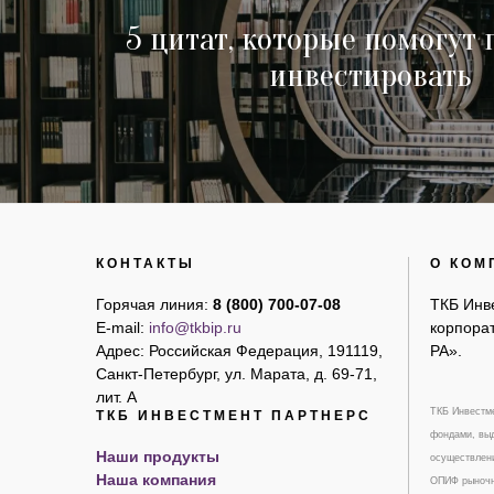
5 цитат, которые помогут
инвестировать
КОНТАКТЫ
О КОМ
Горячая линия:
8 (800) 700-07-08
ТКБ Инв
E-mail:
info@tkbip.ru
корпорат
Адрес: Российская Федерация, 191119,
РА».
Санкт-Петербург, ул. Марата, д. 69-71,
лит. А
ТКБ Инвестме
ТКБ ИНВЕСТМЕНТ ПАРТНЕРС
фондами, выд
Наши продукты
осуществлени
Наша компания
ОПИФ рыночны