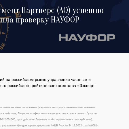
тмент Партнерс (АО) успешно
шла проверку НАУФОР
ий на российском рынке управления частным и
го российского рейтингового агентства «Эксперт
ми, паевыми инвестиционными фондами и негосударственными пенсионными
ока действия; Лицензия профессионального участника рынка ценных бумаг на
042-001000, срок действия Лицензии — без ограничения срока действия).
 управления фондом зарегистрированы ФКЦБ России 24.12.2002 г. за №0081-