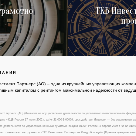
 грамотно
ТКБ Инвес
про
ПАНИИ
естмент Партнерс (АО) – одна из крупнейших управляющих компан
ивным капиталом с рейтингом максимальной надежности от ведуще
нт Партнерс (АО) (Лицензия на осуществление деятельности по управлению инвестиционными фонда
ана ФКЦБ России 17 июня 2002 г. за № 21-000-1-00069, срок действия Лицензии — без ограничения ср
е деятельности по управлению ценными бумагами, выдана ФСФР России 11 апреля 2006 г. за № 040-09
х финансовых инструментов «ТКБ Инвестмент Партнерс — Фонд облигаций» (Правила доверительного