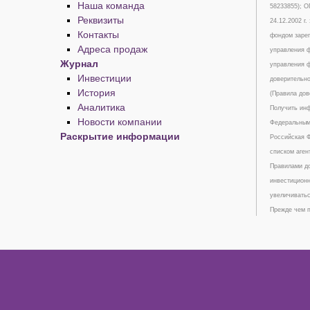
Наша команда
58233855); 
Реквизиты
24.12.2002 г
Контакты
фондом зарег
Адреса продаж
управления ф
Журнал
управления ф
Инвестиции
доверительно
История
(Правила дов
Аналитика
Получить инф
Новости компании
Федеральным 
Раскрытие информации
Российская Ф
списком аген
Правилами до
инвестиционн
увеличиватьс
Прежде чем п