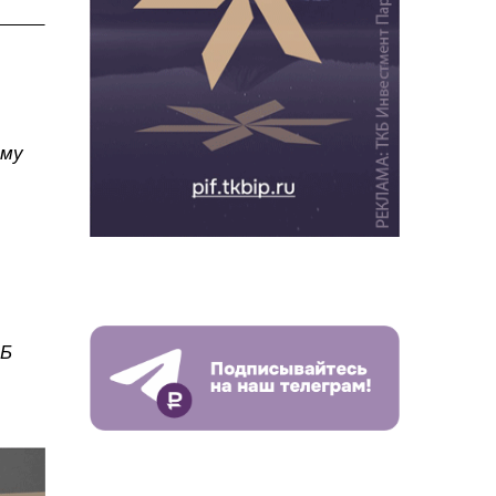
ему
ЦБ