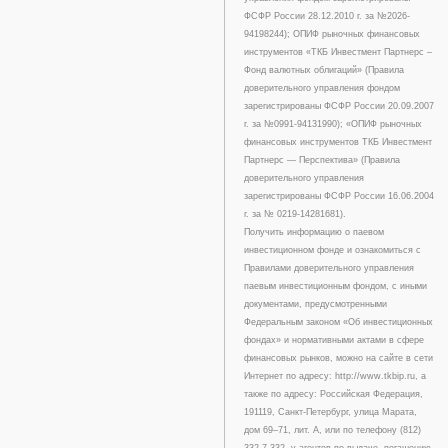
ФСФР России 28.12.2010 г. за №2026-
94198244); ОПИФ рыночных финансовых
инструментов «ТКБ Инвестмент Партнерс –
Фонд валютных облигаций» (Правила
доверительного управления фондом
зарегистрированы ФСФР России 20.09.2007
г. за №0991-94131990); «ОПИФ рыночных
финансовых инструментов ТКБ Инвестмент
Партнерс — Перспектива» (Правила
доверительного управления
зарегистрированы ФСФР России 16.06.2004
г. за № 0219-14281681).
Получить информацию о паевом
инвестиционном фонде и ознакомиться с
Правилами доверительного управления
паевым инвестиционным фондом, с иными
документами, предусмотренными
Федеральным законом «Об инвестиционных
фондах» и нормативными актами в сфере
финансовых рынков, можно на сайте в сети
Интернет по адресу: http://www.tkbip.ru, а
также по адресу: Российская Федерация,
191119, Санкт-Петербург, улица Марата,
дом 69–71, лит. А, или по телефону (812)