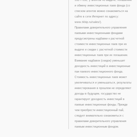
332-7-332, у агентов по выдаче, погашению
и обмену инвестиционных паев фонда (со
списком агентов можно ознакомиться на
сайте в сети Интернет по адресу:
www.tkbip.ru/sales/).
Правилами доверительного управления
паевыми инвестиционными фондами
предусмотрены надбавки к расчетной
стоимости инвестиционных паев при их
выдаче и скидки с расчетной стоимости
инвестиционных паев при их погашении.
Взимание надбавок (скидок) уменьшит
доходность инвестиций в инвестиционные
паи паевого инвестиционного фонда.
Стоимость инвестиционных паев может
увеличиваться и уменьшаться, результаты
инвестирования в прошлом не определяют
доходы в будущем, государство не
гарантирует доходность инвестиций в
паевые инвестиционные фонды. Прежде
чем приобрести инвестиционный пай,
следует внимательно ознакомиться с
правилами доверительного управления
паевым инвестиционным фондом.