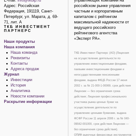
E-mail:
info@tkbip.ru
управляющих компаний на
Адрес: Российская
российском рынке управления
Федерация, 191119, Санкт-
частным и корпоративным
Петербург, ул. Марата, д. 69-
капиталом с рейтингом
71, лит. А
максимальной надежности от
ТКБ ИНВЕСТМЕНТ
ведущего российского
ПАРТНЕРС
рейтингового агентства
«Эксперт РА».
Наши продукты
Наша компания
Наша команда
ТКБ Инвестмент Партнерс (АО) (Лицензия
Реквизиты
на осуществление деятельности по
Контакты
управлению инвестиционными фондами,
Адреса продаж
паевыми инвестиционными фондами и
Журнал
негосударственными пенсионными
Инвестиции
фондами, выдана ФКЦБ России 17 июня
История
2002 г. за № 21-000-1-00069, срок действия
Аналитика
Лицензии — без ограничения срока
Новости компании
действия; Лицензия профессионального
Раскрытие информации
участника рынка ценных бумаг на
осуществление деятельности по
управлению ценными бумагами, выдана
ФСФР России 11 апреля 2006 г. за № 040-
09042-001000, срок действия Лицензии —
без ограничения срока действия).
ОПИФ рыночных финансовых инструментов