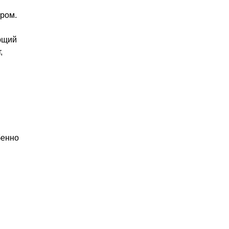
ром.
ющий
,
бенно