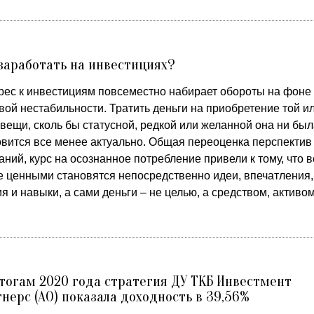
заработать на инвестициях?
рес к инвестициям повсеместно набирает обороты на фоне
вой нестабильности. Тратить деньги на приобретение той и
вещи, сколь бы статусной, редкой или желанной она ни был
овится все менее актуально. Общая переоценка перспектив
ний, курс на осознанное потребление привели к тому, что в
е ценными становятся непосредственно идеи, впечатления,
я и навыки, а сами деньги ‒ не целью, а средством, активом
тогам 2020 года стратегия ДУ ТКБ Инвестмент
нерс (АО) показала доходность в 39,56%