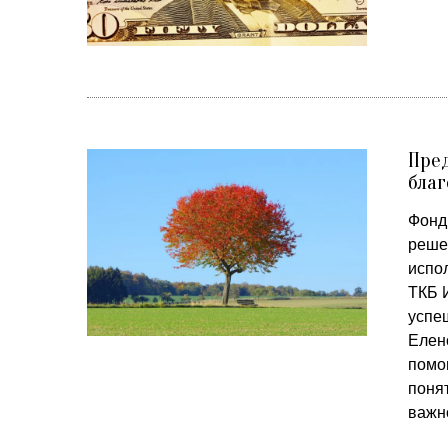
Пре
благ
Фонд
реше
испо
ТКБ 
успе
Елен
помо
понят
важн