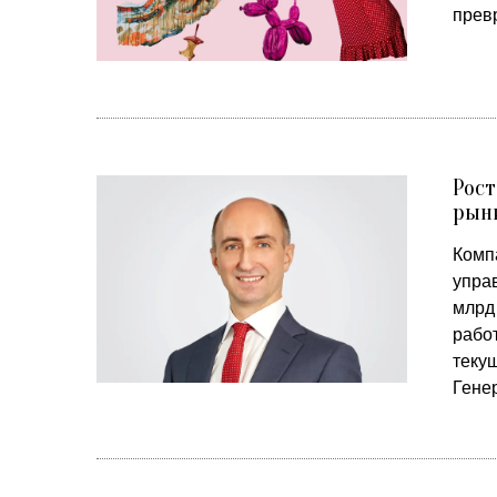
прев
Рост
рын
Комп
упра
млрд
рабо
теку
Гене