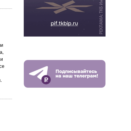
ли
а,
 и
се
.