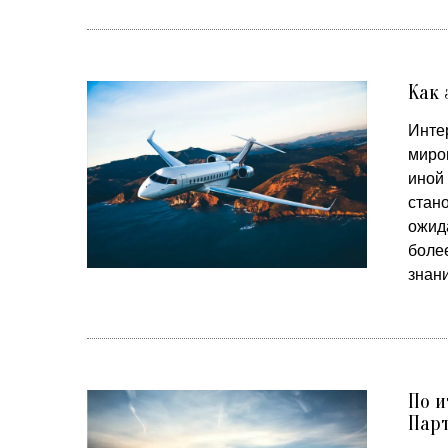
Как 
Инте
миро
иной 
стан
ожида
боле
знани
По и
Парт