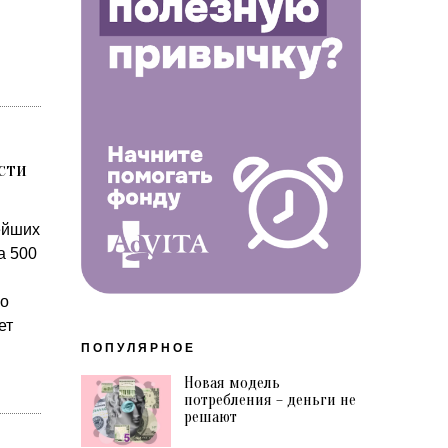
сти
ейших
а 500
 о
ет
ПОПУЛЯРНОЕ
Новая модель
потребления – деньги не
решают