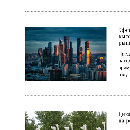
Эффе
выс
рынк
Предс
наход
прим
году.
Цикл
на р