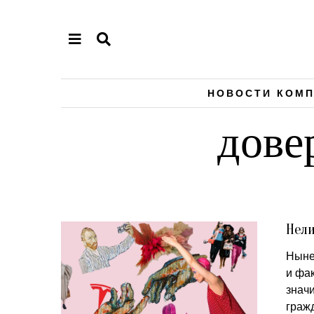
НОВОСТИ КОМ
дове
Нел
Ныне
и фа
знач
граж