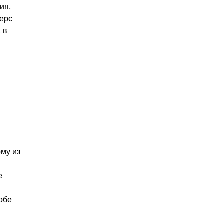
ия,
ерс
 в
ому из
е
х
обе