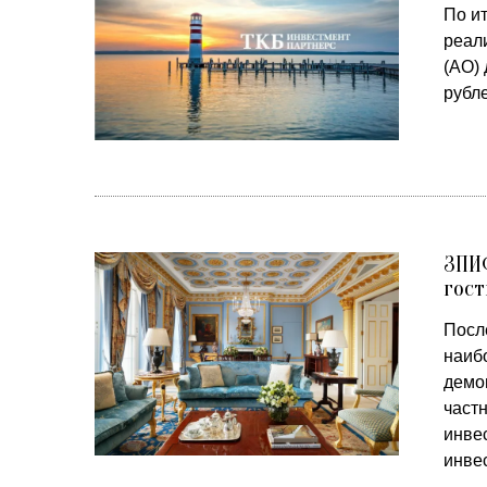
По ит
реал
(АО) 
рубл
ЗПИ
гос
После
наиб
демо
част
инве
инвес