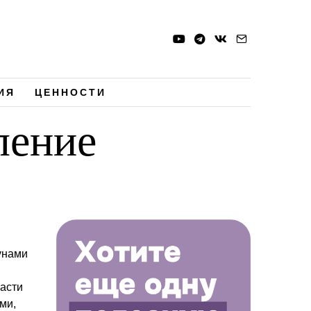
ИЯ
ЦЕННОСТИ
ление
унами
асти
ми,