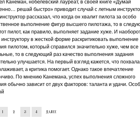
ел Канеман, нобелевский лауреат, в своей книге «Думай
енно… решай быстро» приводит случай с летным инструкто
инструктор рассказал, что когда он хвалит пилота за особо
ственное выполнение фигур высшего пилотажа, то в следу
тот пилот, как правило, выполняет задание хуже. И наоборот
т инструктору в жесткой форме раскритиковать выполнение
ния пилотом, который справился значительно хуже, чем все
льные, то в следующий раз качество выполнения задания
тельно улучшается. На первый взгляд кажется, что похвала
лаживает, а критика помогает. Однако такое впечатление
нчиво. По мнению Канемана, успех выполнения сложного
ия обычно зависит от двух факторов: таланта и удачи. Осо
ой
1
2
3
4
ДАЛЕЕ