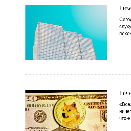
Инве
Сего
слуху
похож
Поч
«Все,
ничег
что-н