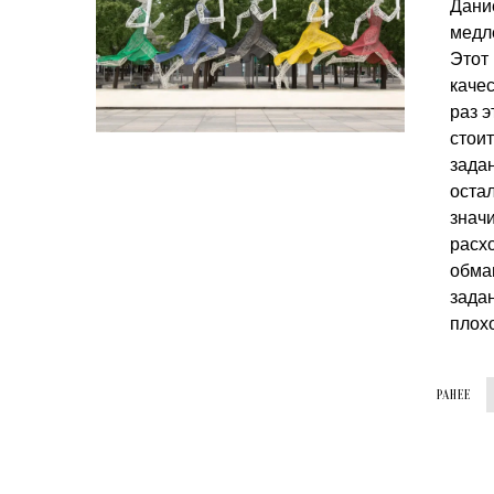
Дани
медл
Этот 
каче
раз э
стои
зада
оста
значи
расхо
обма
задан
плох
РАНЕЕ