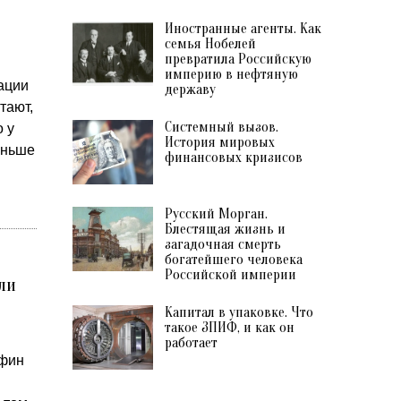
Иностранные агенты. Как
семья Нобелей
превратила Российскую
империю в нефтяную
ации
державу
тают,
Системный вызов.
о у
История мировых
еньше
финансовых кризисов
Русский Морган.
Блестящая жизнь и
загадочная смерть
богатейшего человека
Российской империи
ли
Капитал в упаковке. Что
такое ЗПИФ, и как он
работает
нфин