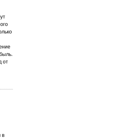
ут
ного
олько
ение
быль.
д от
 в