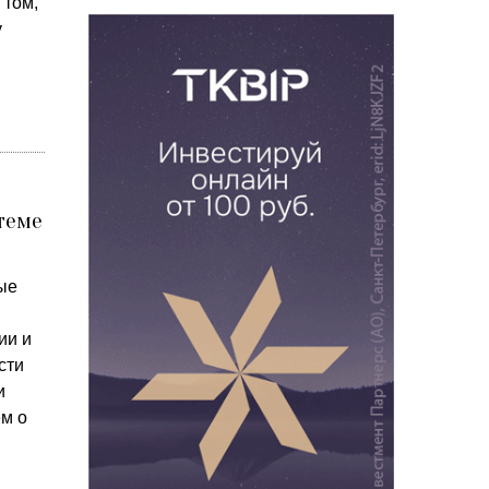
 том,
у
стеме
ые
ии и
сти
и
м о