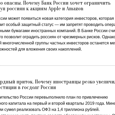
о опасны. Почему Банк России хочет ограничить
уп россиян к акциям Apple и Amazon
ссии может появиться новая категория инвесторов, которая
чит особый защитный статус — им запретят проводить опер
нными бумагами иностранных компаний. В Банке России счи
то позволит оградить россиян от чрезмерных рисков. Однак
й многочисленной группы частных инвесторов останется м
ожностей для вложения своих накоплений.
рдный приток. Почему иностранцы резко увеличи
стиции в госдолг России
ительство России перевыполнило план по привлечению
ного капитала на первый и второй кварталы 2019 года. Ми
ии сумел реализовать ОФЗ на 1,4 триллиона рублей.