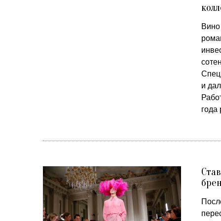
кол
Вино
роман
инве
соте
Спец
и да
Рабо
года 
Став
бре
После
пере