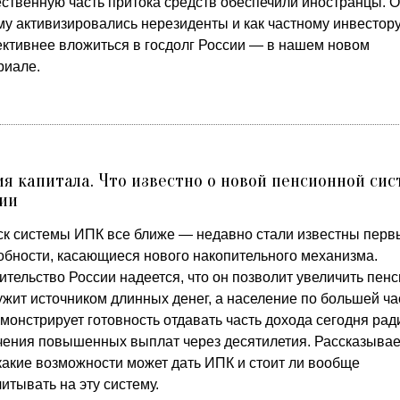
ственную часть притока средств обеспечили иностранцы. О
му активизировались нерезиденты и как частному инвестор
ктивнее вложиться в госдолг России — в нашем новом
риале.
я капитала. Что известно о новой пенсионной си
ии
ск системы ИПК все ближе — недавно стали известны перв
обности, касающиеся нового накопительного механизма.
тельство России надеется, что он позволит увеличить пенс
ужит источником длинных денег, а население по большей ча
монстрирует готовность отдавать часть дохода сегодня рад
чения повышенных выплат через десятилетия. Рассказывае
 какие возможности может дать ИПК и стоит ли вообще
итывать на эту систему.