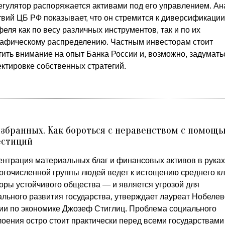
регулятор распоряжается активами под его управлением. Ан
твий ЦБ РФ показывает, что он стремится к диверсификации
еля как по весу различных инструментов, так и по их
рафическому распределению. Частным инвесторам стоит
тить внимание на опыт Банка России и, возможно, задумать
ектировке собственных стратегий.
збранных. Как бороться с неравенством с помощ
естиций
ентрация материальных благ и финансовых активов в руках
огочисленной группы людей ведет к истощению среднего к
оры устойчивого общества — и является угрозой для
ального развития государства, утверждает лауреат Нобелев
ии по экономике Джозеф Стиглиц. Проблема социального
лоения остро стоит практически перед всеми государствами