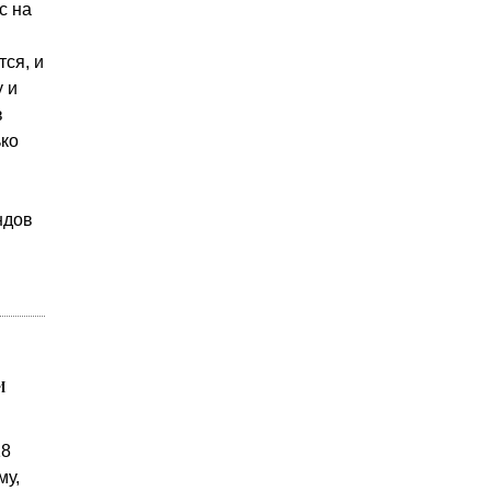
с на
ся, и
 и
в
ько
ндов
и
18
му,