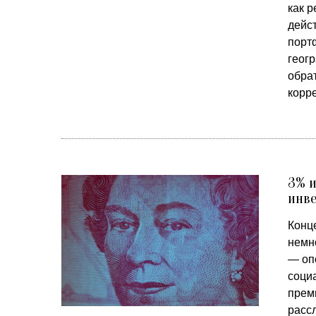
как 
дейс
портф
геог
обра
корр
3% и
инв
Конц
немн
— оп
соци
прем
расс