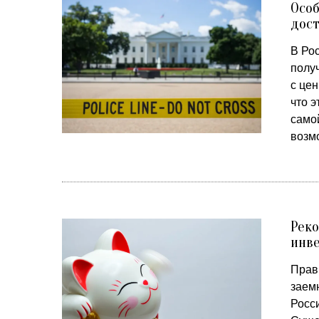
Особ
дост
В Ро
полу
с це
что э
само
возм
Реко
инве
Прав
заем
Росс