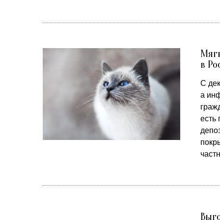
Мягк
в Ро
С де
а ин
гражд
есть 
депоз
покр
част
Выго