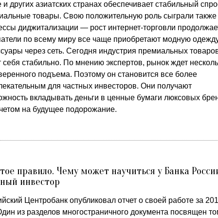
 и других азиатских странах обеспечивает стабильный спро
иальные товары. Свою положительную роль сыграли также
ессы диджитализации — рост интернет-торговли продолжает
патели по всему миру все чаще приобретают модную одежду
ссуары через сеть. Сегодня индустрия премиальных товаро
 себя стабильно. По мнению экспертов, рынок ждет нескол
уверенного подъема. Поэтому он становится все более
лекательным для частных инвесторов. Они получают
ожность вкладывать деньги в ценные бумаги люксовых бре
счетом на будущее подорожание.
тое правило. Чему может научиться у Банка Росси
тный инвестор
йский Центробанк опубликовал отчет о своей работе за 20
Один из разделов многостраничного документа посвящен то