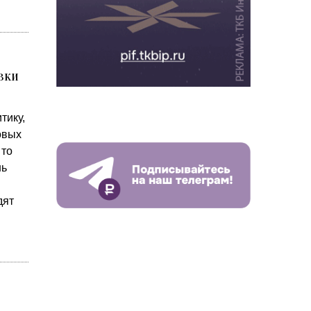
вки
тику,
овых
 то
нь
дят