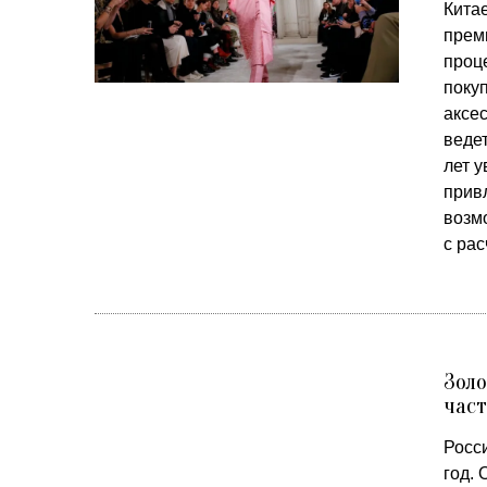
Китае
прем
проц
поку
аксе
ведет
лет 
прив
возм
с ра
Золо
час
Росси
год. 