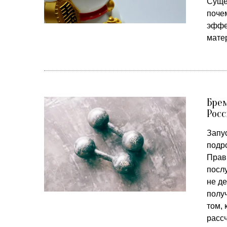
Суще
поче
эффе
мате
Брем
Росс
Запу
подр
Прави
посл
не де
полу
том,
рассч