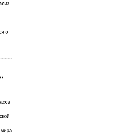
ализ
ся о
ью
ласса
ской
 мира