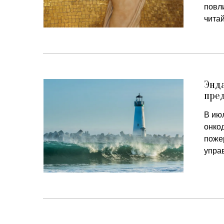
повли
чита
Энда
пре
В ию
онко
поже
упра