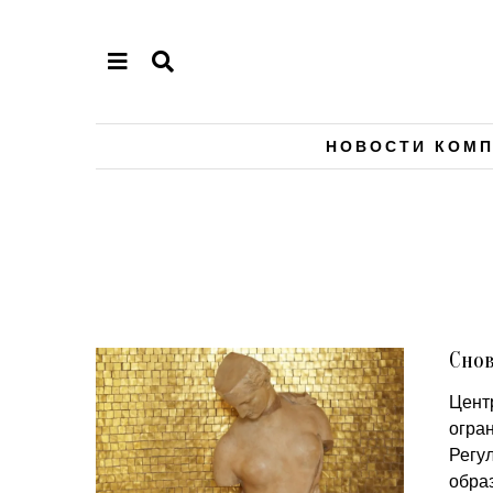
НОВОСТИ КОМ
Снов
Цент
огра
Регу
обра