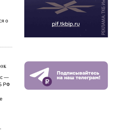
ся о
нок
кс —
ЦБ РФ
е
.