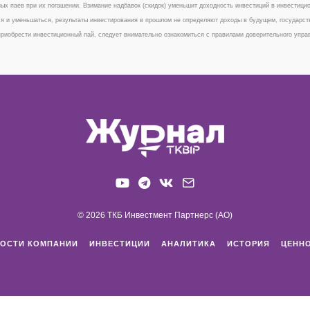
ых паев при их погашении. Взимание надбавок (скидок) уменьшит доходность инвестиций в инвестици
я и уменьшаться, результаты инвестирования в прошлом не определяют доходы в будущем, государст
риобрести инвестиционный пай, следует внимательно ознакомиться с правилами доверительного упр
© 2026 ТКБ Инвестмент Партнерс (АО)
ОСТИ КОМПАНИИ
ИНВЕСТИЦИИ
АНАЛИТИКА
ИСТОРИЯ
ЦЕНН