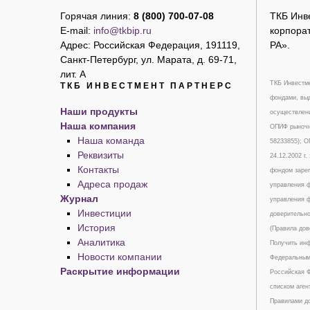
Горячая линия:
8 (800) 700-07-08
ТКБ Инв
E-mail:
info@tkbip.ru
корпорат
Адрес: Российская Федерация, 191119,
РА».
Санкт-Петербург, ул. Марата, д. 69-71,
лит. А
ТКБ Инвестме
ТКБ ИНВЕСТМЕНТ ПАРТНЕРС
фондами, выд
Наши продукты
осуществлени
Наша компания
ОПИФ рыночны
Наша команда
58233855); 
Реквизиты
24.12.2002 г
Контакты
фондом зарег
Адреса продаж
управления ф
Журнал
управления ф
Инвестиции
доверительно
История
(Правила дов
Аналитика
Получить инф
Новости компании
Федеральным 
Раскрытие информации
Российская Ф
списком аген
Правилами до