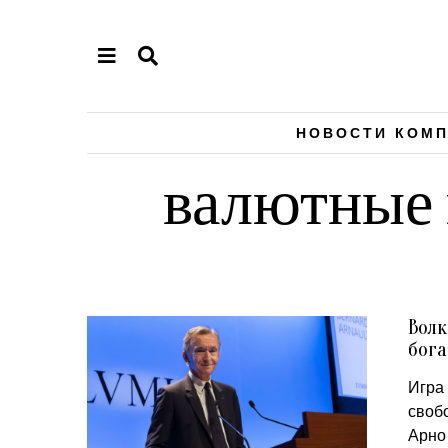
НОВОСТИ КОМ
валютные 
Волк
бог
Игра 
своб
Арно