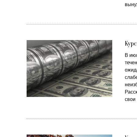
выну
Курс
В ию
тече
ожид
слабе
неиз
Расс
свои