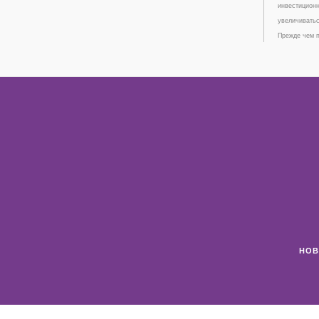
инвестиционн
увеличиватьс
Прежде чем п
НОВ