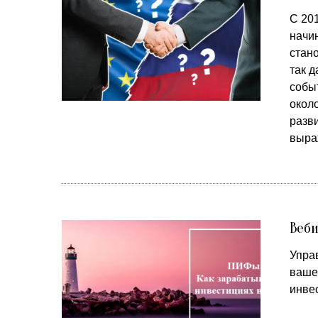
С 20
начи
стан
так д
собы
около
разв
выра
Веби
Упра
ваше
инве