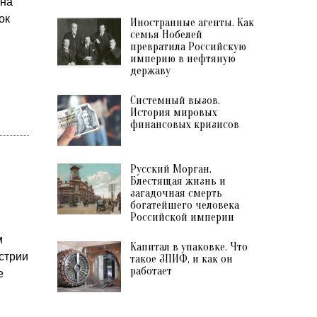
 на
ок
Иностранные агенты. Как
семья Нобелей
превратила Российскую
империю в нефтяную
державу
Системный вызов.
История мировых
финансовых кризисов
Русский Морган.
Блестящая жизнь и
загадочная смерть
богатейшего человека
Российской империи
м
Капитал в упаковке. Что
стрии
такое ЗПИФ, и как он
работает
е