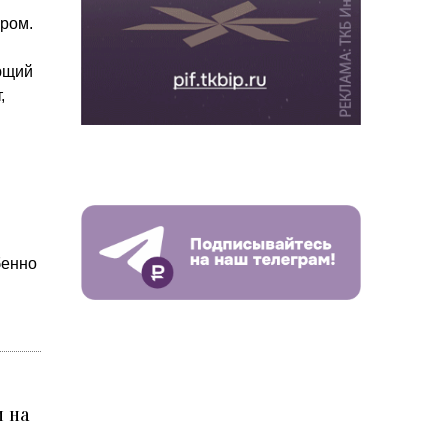
ром.
ющий
,
бенно
и на