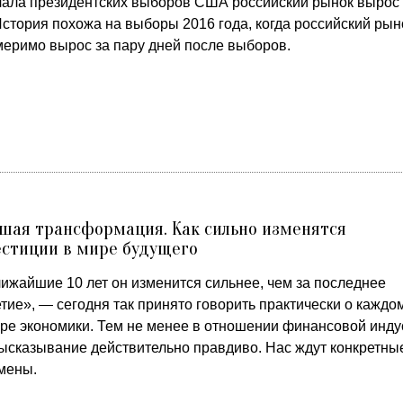
чала президентских выборов США российский рынок вырос
История похожа на выборы 2016 года, когда российский рын
меримо вырос за пару дней после выборов.
шая трансформация. Как сильно изменятся
стиции в мире будущего
лижайшие 10 лет он изменится сильнее, чем за последнее
тие», — сегодня так принято говорить практически о каждо
оре экономики. Тем не менее в отношении финансовой инду
высказывание действительно правдиво. Нас ждут конкретны
мены.