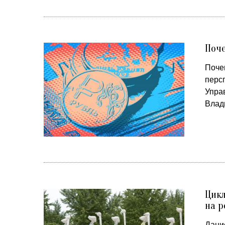
Поче
Поче
перс
Упра
Влад
Цикл
на р
Дани