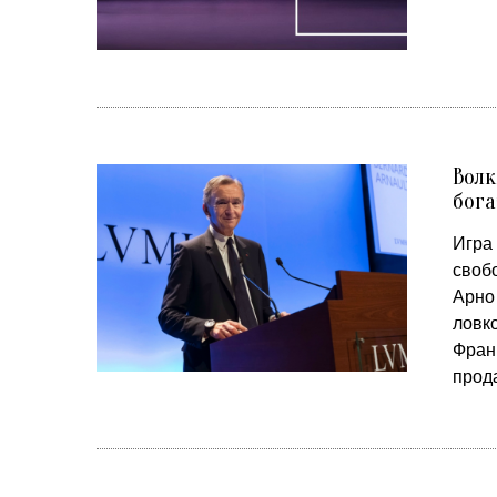
Волк
бог
Игра 
своб
Арно
ловк
Фран
прод