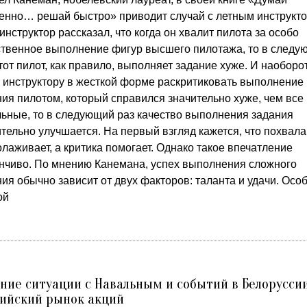
енно… решай быстро» приводит случай с летным инструкто
инструктор рассказал, что когда он хвалит пилота за особо
ственное выполнение фигур высшего пилотажа, то в следу
тот пилот, как правило, выполняет задание хуже. И наоборот
т инструктору в жесткой форме раскритиковать выполнение
ния пилотом, который справился значительно хуже, чем все
льные, то в следующий раз качество выполнения задания
тельно улучшается. На первый взгляд кажется, что похвала
лаживает, а критика помогает. Однако такое впечатление
нчиво. По мнению Канемана, успех выполнения сложного
ия обычно зависит от двух факторов: таланта и удачи. Осо
ой
ние ситуации с Навальным и событий в Белорусси
ийский рынок акций