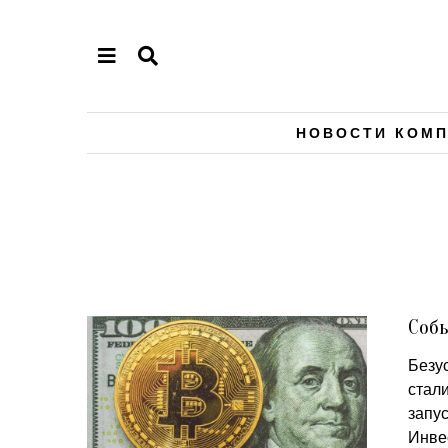
НОВОСТИ КОМ
Собы
Безу
стали
запу
Инве