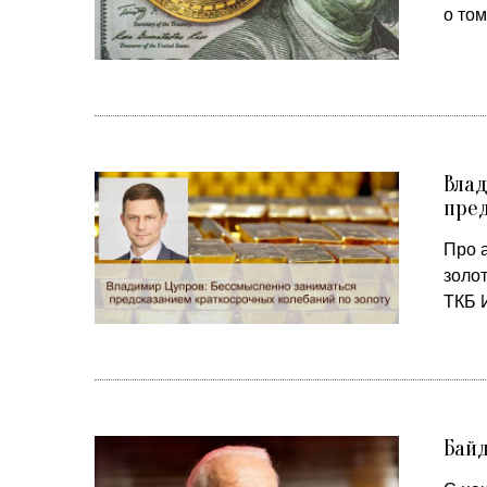
о том
Влад
пред
Про 
золо
ТКБ 
Байд