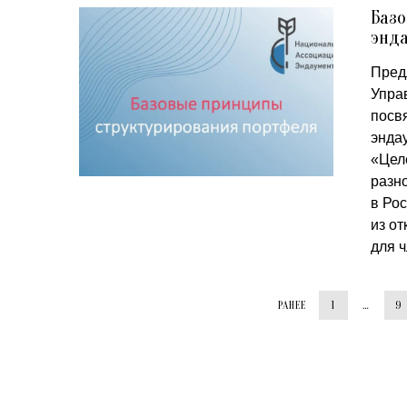
Баз
энд
Пред
Упра
посв
энда
«Цел
разн
в Рос
из о
для 
РАНЕЕ
1
…
9