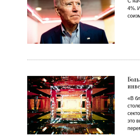
С на
4%. 
соиз
Боль
инве
«В б
столе
сект
это 
пере