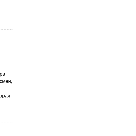
ара
смен,
торая