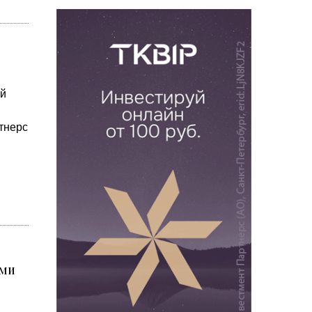
ой
тнерс
ами