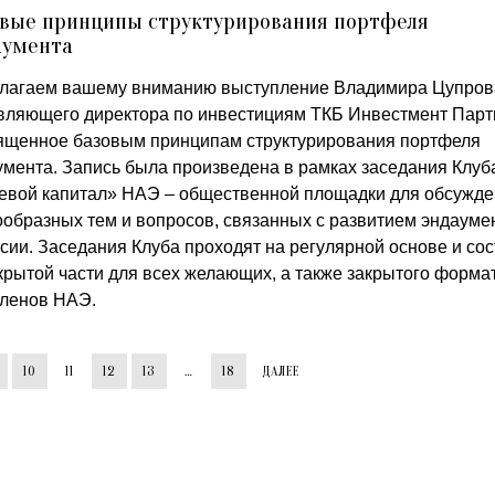
овые принципы структурирования портфеля
аумента
лагаем вашему вниманию выступление Владимира Цупров
вляющего директора по инвестициям ТКБ Инвестмент Парт
ященное базовым принципам структурирования портфеля
умента. Запись была произведена в рамках заседания Клуб
евой капитал» НАЭ – общественной площадки для обсужд
ообразных тем и вопросов, связанных с развитием эндауме
сии. Заседания Клуба проходят на регулярной основе и сос
ткрытой части для всех желающих, а также закрытого форма
членов НАЭ.
10
11
12
13
…
18
ДАЛЕЕ