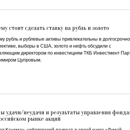
му стоит сделать ставку на рубль и золото
му рубль и рублевые активы привлекательны в долгосрочн
пективе, выборы в США, золото и нефть обсудили с
вляющим директором по инвестициям ТКБ Инвестмент Пар
имиром Цупровым.
ы удачи/неудачи и результаты управления фонд
оссийском рынке акций
ел Канеман, нобелевский лауреат, в своей книге «Думай