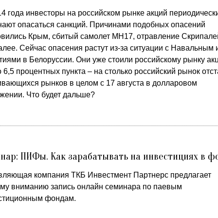
14 года инвесторы на российском рынке акций периодическ
нают опасаться санкций. Причинами подобных опасений
овились Крым, сбитый самолет MH17, отравление Скрипале
алее. Сейчас опасения растут из-за ситуации с Навальным 
тиями в Белоруссии. Они уже стоили российскому рынку ак
 6,5 процентных пункта – на столько российский рынок отст
ивающихся рынков в целом с 17 августа в долларовом
жении. Что будет дальше?
нар: ПИФы. Как зарабатывать на инвестициях в 
вляющая компания ТКБ Инвестмент Партнерс предлагает
му вниманию запись онлайн семинара по паевым
стиционным фондам.