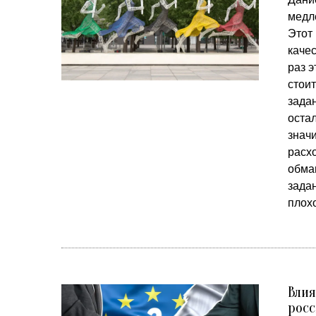
медл
Этот 
каче
раз э
стои
зада
оста
значи
расхо
обма
задан
плох
Влия
росс