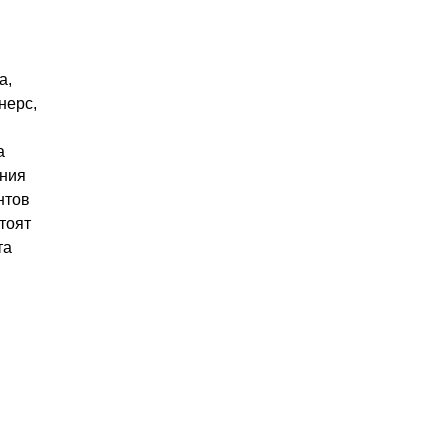
а,
нерс,
а
ения
нтов
тоят
та